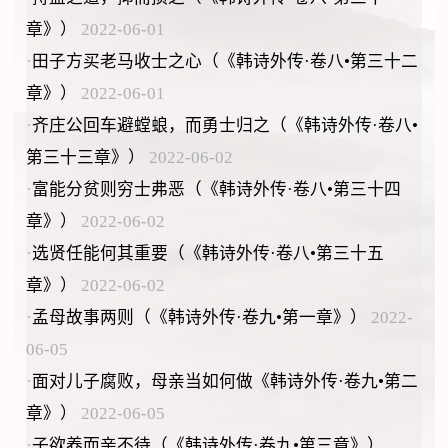
章》）
2022-06-01
·
田子方买老马收士之心（《韩诗外传·卷八•第三十二
章》）
2022-06-01
·
齐庄公回车避螳蜋，而勇士归之（《韩诗外传·卷八•
第三十三章》）
2022-06-02
·
富能分贫则穷士弗恶（《韩诗外传·卷八•第三十四
章》）
2022-06-02
·
选贤任能何其重要（《韩诗外传·卷八•第三十五
章》）
2022-06-02
·
孟母故事两则（《韩诗外传·卷九•第一章》）
2022-
06-05
·
面对儿子腐败，母亲当如何做《韩诗外传·卷九•第二
章》）
2022-06-05
·
子欲养而亲不待（《韩诗外传·卷九•第三章》）