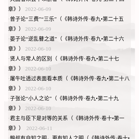
章》）
2022-06-09
·
曾子论“三费”“三乐”（《韩诗外传·卷九•第二十五
章》）
2022-06-09
·
晏子论“逆乱瞽之道”（《韩诗外传·卷九•第二十六
章》）
2022-06-10
·
贤人与常人的区别（《韩诗外传·卷九•第二十七
章》）
2022-06-10
·
屠牛吐透过表面看本质（《韩诗外传·卷九•第二十八
章》）
2022-06-10
·
子张论“小人之论”（《韩诗外传·卷九•第二十九
章》）
2022-06-10
·
君主与臣下是对等的关系（《韩诗外传·卷十•第一
章》） ​
2022-06-11
·
鲍叔有自知之明，更有知人之明（《韩诗外传·卷十•