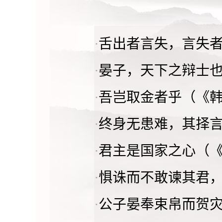
·
舌出者言失，言失者
·
晏子，天下之辩士也
·
吾岂取金者乎（《韩
·
终身无患难，其择言
·
君主是国家之心（《
·
惧诛而不敢谏其君，
·
公子晏奉束帛而贺灾