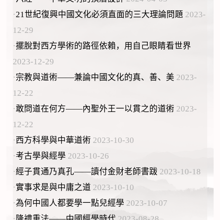
·
21世紀復興中國文化必須直面的三大理論問題
2023-
12-29
·
擺脫對西方學術的路徑依賴，用自己眼睛看世界
2023-12-29
·
宗教與道術——兼論中國文化的真、善、美
2023-
12-22
·
敢問道在何方——內聖外王一以貫之的道術
2023-
12-22
·
西方科學與中華道術
2023-10-30
·
考古學與經學
2023-10-26
·
經子貫通乃真孔——讀付金財老師書跋
2023-10-18
·
實事求是與中庸之道
2023-10-10
·
為何中國人都要學一點兒經學
2023-10-07
·
隆禮重法——中國經學時代
2023-08-28