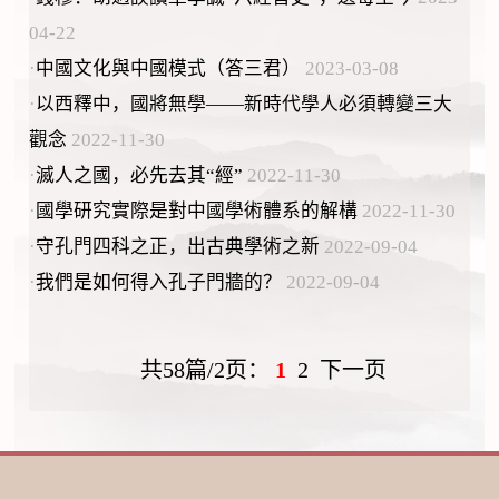
04-22
·
中國文化與中國模式（答三君）
2023-03-08
·
以西釋中，國將無學——新時代學人必須轉變三大
觀念
2022-11-30
·
滅人之國，必先去其“經”
2022-11-30
·
國學研究實際是對中國學術體系的解構
2022-11-30
·
守孔門四科之正，出古典學術之新
2022-09-04
·
我們是如何得入孔子門牆的？
2022-09-04
共58篇/2页：
1
2
下一页