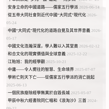
·
安身立命的中國道路——儒家五行學派
2026-06-14
·
從五帝大同社會到近代中國“大同式”現代化
2026-
05-24
·
中國“大同式”現代化的道路自覺及其世界意義
2026-
05-17
·
中國文化浩瀚深邃，學人難以入其堂奧
2026-02-12
·
和合文化的現實價值與全球意義
2025-12-22
·
江貽旭：我的經學觀
2025-10-21
·
中庸——令人嚮往的智慧、生命境界
2025-07-07
·
學術亡則天下亡——從儒家五行學派的消亡說起
2025-06-13
·
一個民族廢除經學無異於自毀長城
2025-05-07
·
甲辰中秋六經書院同仁唱和《浪淘沙》三首
2024-
09-22