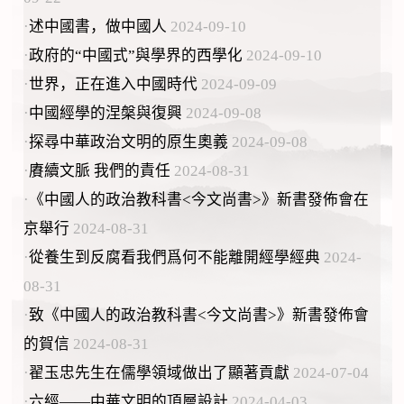
·
述中國書，做中國人
2024-09-10
·
政府的“中國式”與學界的西學化
2024-09-10
·
世界，正在進入中國時代
2024-09-09
·
中國經學的涅槃與復興
2024-09-08
·
探尋中華政治文明的原生奧義
2024-09-08
·
賡續文脈 我們的責任
2024-08-31
·
《中國人的政治教科書<今文尚書>》新書發佈會在
京舉行
2024-08-31
·
從養生到反腐看我們爲何不能離開經學經典
2024-
08-31
·
致《中國人的政治教科書<今文尚書>》新書發佈會
的賀信
2024-08-31
·
翟玉忠先生在儒學領域做出了顯著貢獻
2024-07-04
·
六經——中華文明的頂層設計
2024-04-03