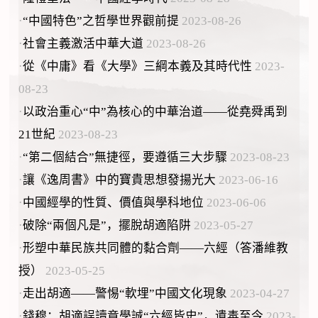
·
“中國特色”之哲學世界觀前提
2023-08-26
·
社會主義激活中華大道
2023-08-26
·
從《中庸》看《大學》三綱本義及其時代性
2023-
08-23
·
以政治重心“中”為核心的中華治道——從堯舜禹到
21世紀
2023-08-23
·
“第二個結合”無捷徑，要遵循三大步驟
2023-08-23
·
讓《逸周書》中的寶貴思想發揚光大
2023-06-16
·
中國經學的性質、價值與學科地位
2023-06-06
·
破除“兩個凡是”，擺脫胡適陷阱
2023-05-27
·
形塑中華民族共同體的黏合劑——六經（答潘維教
授）
2023-05-25
·
走出胡適——警惕“軟埋”中國文化現象
2023-04-27
·
錢穆：胡適誤讀章學誠“六經皆史”，遺毒至今
2023-