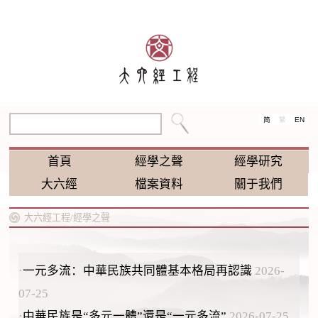
EN
简
繁
首頁
經學之聲
經學研究
大六經
檔案資料
關于我們
大六經工程/
經學之聲
·
一元多流：中華民族共同體基本格局再認識
2026-
07-25
·
中華民族是“多元一體”還是“一元多流”
2026-07-25