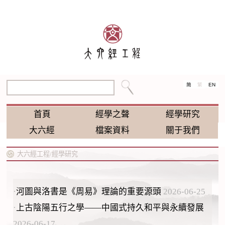
EN
简
繁
首頁
經學之聲
經學研究
大六經
檔案資料
關于我們
大六經工程/
經學研究
·
河圖與洛書是《周易》理論的重要源頭
2026-06-25
·
上古陰陽五行之學——中國式持久和平與永續發展
2026-06-17