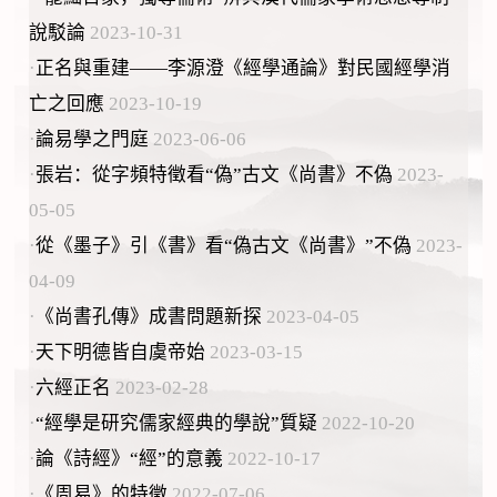
說駁論
2023-10-31
·
正名與重建——李源澄《經學通論》對民國經學消
亡之回應
2023-10-19
·
論易學之門庭
2023-06-06
·
張岩：從字頻特徵看“偽”古文《尚書》不偽
2023-
05-05
·
從《墨子》引《書》看“偽古文《尚書》”不偽
2023-
04-09
·
《尚書孔傳》成書問題新探
2023-04-05
·
天下明德皆自虞帝始
2023-03-15
·
六經正名
2023-02-28
·
“經學是研究儒家經典的學說”質疑
2022-10-20
·
論《詩經》“經”的意義
2022-10-17
·
《周易》的特徵
2022-07-06