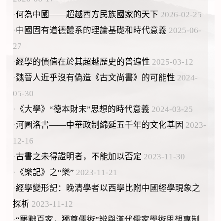
·
何為中國——超越西方民族國家的天下
2026-02-25
·
中國固有道德體系的理論基礎和時代意義
2025-06-
27
·
經學的價值在於其超越歷史的普遍性
2025-03-12
·
魏晉人近乎沒有偽造《古文尚書》的可能性
2024-
05-30
·
《大學》“德本財末”思想的時代意義
2024-03-25
·
河圖洛書——中華政制綿延五千年的文化基因
2023-
12-16
·
古書之未得證明者，不能加以否定
2023-11-30
·
《樂記》之“樂”
2023-11-21
·
經學變形記：晚清學者以西學比附中國經學現象之
探析
2023-11-12
·
“罷黜百家，獨尊儒術”辨與漢代儒家學術思想專制