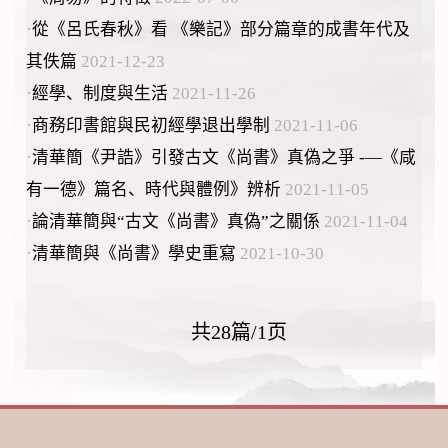
·
從《呂氏春秋》看 《樂記》部分篇章的成書年代及
其佚篇
2021-12-23
·
經學、制度與生活
2021-11-26
·
商務印書館與民初經學退出學制
2021-11-06
·
清華簡《尹誥》引發古文《尚書》真偽之爭 -—《咸
有一德》篇名、時代與體例》辨析
2021-11-05
·
論清華簡與“古文《尚書》真偽”之關係
2021-11-04
·
清華簡與《尚書》學史重寫
2021-10-30
共28篇/1页