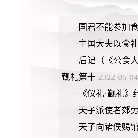
·
国君不能参加
·
主国大夫以食
·
后记（《公食
·
觐礼第十
2022-05-04
·
《仪礼·觐礼》
·
天子派使者郊
·
天子向诸侯赐