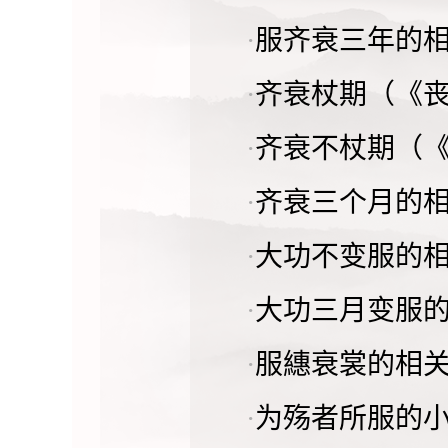
·
服齐衰三年的
·
齐衰杖期（《
·
齐衰不杖期（
·
齐衰三个月的
·
大功不变服的
·
大功三月变服
·
服繐衰裳的相
·
为殇者所服的