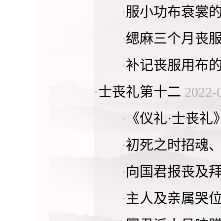
·
服小功布衰裳
·
缌麻三个月丧
·
补记丧服用布
·
士丧礼第十二
2022-
·
《仪礼·士丧礼
·
初死之时招魂
·
向国君报丧及
·
主人及亲属哭