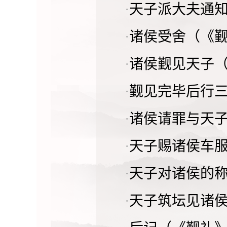
·
天子派大夫通
·
诸侯受舍（《
·
诸侯觐见天子
·
觐见完毕后行
·
诸侯请罪与天
·
天子赐诸侯车
·
天子对诸侯的
·
天子筑坛见诸