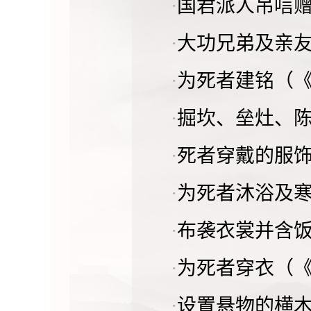
·
国君派人吊唁
·
大功兄弟及亲
·
为死者建铭（
·
掘坎、垒灶、
·
死者穿戴的服
·
为死者沐浴及
·
布袭衣裳并含
·
为死者穿衣（
·
设置悬物的横