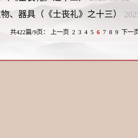
衣物、器具（《士丧礼》之十三）
202
共422篇/9页：
上一页
2
3
4
5
6
7
8
9
下一