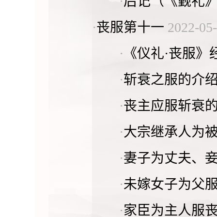
·
后记（《觐礼
·
丧服第十一
2022-05
·
《仪礼·丧服》
·
斩衰之服的介
·
丧主应服斩衰
·
大宗继承人为
·
妻子为丈夫、
·
未嫁女子为父
·
家臣为主人服