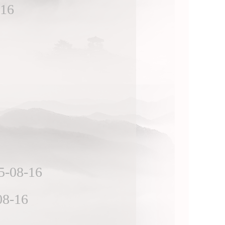
-16
5-08-16
08-16