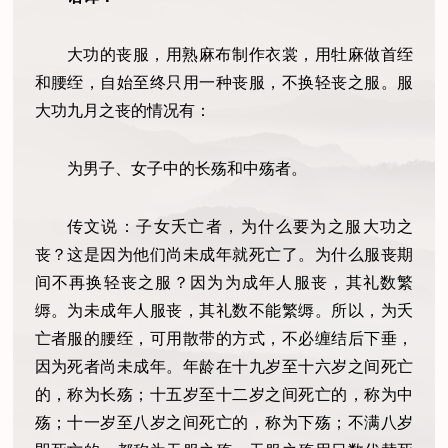
大功的丧服，用熟麻布制作衣裳，用牡麻做首绖
和腰绖，自始至终只用一种丧服，不换轻丧之服。服
大功九月之丧的情况有：
为男子、女子中的长殇和中殇者。
传文说：子女夭亡者，为什么要为之服大功之
丧？这是因为他们尚未成年就死亡了。为什么服丧期
间不再换轻丧之服？因为为成年人服丧，其礼数繁
缛。为未成年人服丧，其礼数不能繁缛。所以，为夭
亡者服的腰绖，可用散带的方式，不必缠结后下垂，
因为死者尚未成年。年龄在十九岁至十六岁之间死亡
的，称为长殇；十五岁至十二岁之间死亡的，称为中
殇；十一岁至八岁之间死亡的，称为下殇；不满八岁