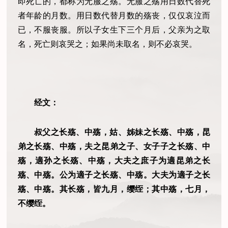
即死亡的，都称为无服之殇。无服之殇用日数代替死
者年龄的月数。用日数代替月数的殇丧，仅仅哀泣而
已，不服丧服。所以子女生下三个月后，父亲为之取
名，死亡则哀哭之；如果尚未取名，则不必哀哭。
经文：
叔父之长殇、中殇，姑、姊妹之长殇、中殇，昆
弟之长殇、中殇，夫之昆弟之子、女子子之长殇、中
殇，適孙之长殇、中殇，大夫之庶子为適昆弟之长
殇、中殇。公为適子之长殇、中殇。大夫为適子之长
殇、中殇。其长殇，皆九月，缨绖；其中殇，七月，
不缨绖。