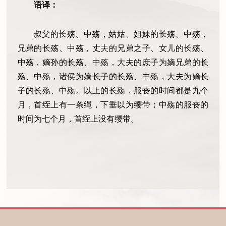
语译：
叔父的长殇、中殇，姑姑、姐妹的长殇、中殇，
兄弟的长殇、中殇，丈夫的兄弟之子、女儿的长殇、
中殇，嫡孙的长殇、中殇，大夫的庶子为嫡兄弟的长
殇、中殇，诸侯为嫡长子的长殇、中殇，大夫为嫡长
子的长殇、中殇。以上的长殇，服丧的时间都是九个
月，首绖上有一条绳，下垂以为缨带；中殇的服丧的
时间为七个月，首绖上没有缨带。