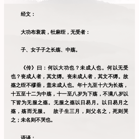
经文：
大功布衰裳，牡麻绖，无受者：
子、女子子之长殇、中殇。
《传》曰：何以大功也？未成人也。何以无受
也？丧成人者，其文缛。丧未成人者，其文不缛。故
殇之绖不樛垂，盖未成人也。年十九至十六为长殇，
十五至十二为中殇，十一至八岁为下殇，不满八岁以
下皆为无服之殇。无服之殇以日易月。以日易月之
殇，殇而无服。 故子生三月，则父名之，死则哭
之；未名则不哭也。
语译：