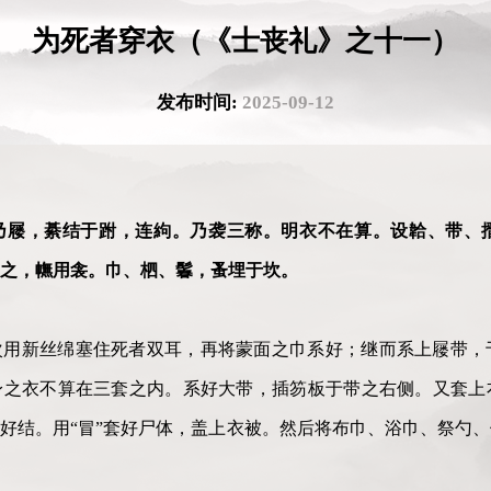
为死者穿衣（《士丧礼》之十一）
发布时间:
2025-09-12
乃屦，綦结于跗，连絇。乃袭三称。明衣不在算。设韐、带、
之，幠用衾。巾、柶、鬊，蚤埋于坎。
次用新丝绵塞住死者双耳，再将蒙面之巾系好；继而系上屦带，
身之衣不算在三套之内。系好大带，插笏板于带之右侧。又套上
好结。用“冒”套好尸体，盖上衣被。然后将布巾、浴巾、祭勺