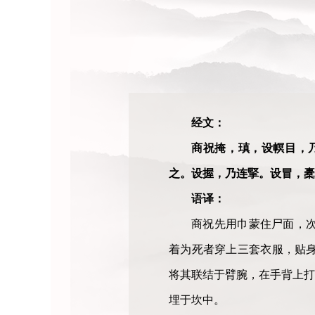
经文：
商祝掩，瑱，设幎目，
之。设握，乃连掔。设冒，橐
语译：
商祝先用巾蒙住尸面，
着为死者穿上三套衣服，贴
将其联结于臂腕，在手背上打
埋于坎中。