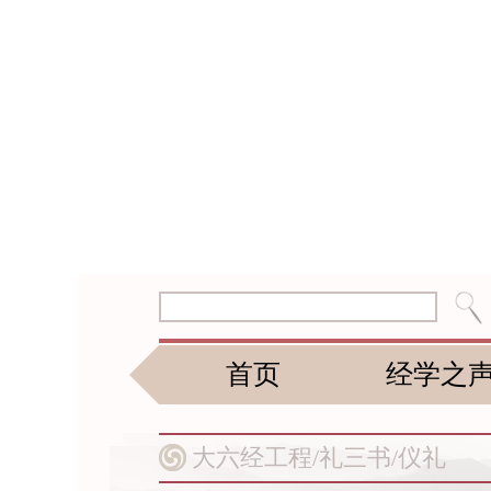
首页
经学之
大六经工程/
礼三书/
仪礼