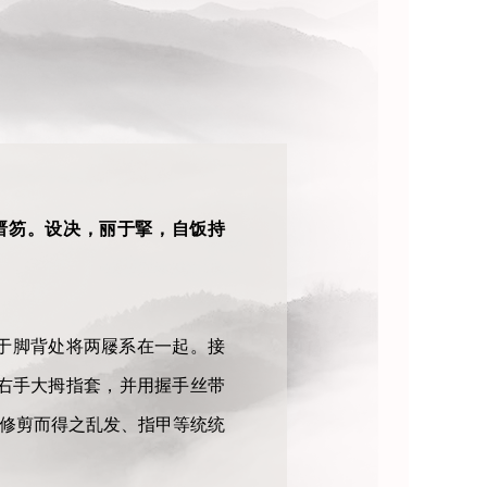
搢笏。设决，丽于掔，自饭持
于脚背处将两屦系在一起。接
右手大拇指套，并用握手丝带
、修剪而得之乱发、指甲等统统