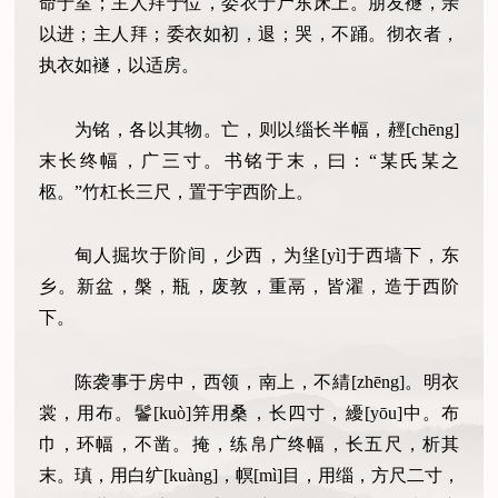
命于室；主人拜于位，委衣于尸东床上。朋友襚，亲
以进；主人拜；委衣如初，退；哭，不踊。彻衣者，
执衣如襚，以适房。
为铭，各以其物。亡，则以缁长半幅，䞓[chēng]
末长终幅，广三寸。书铭于末，曰：“某氏某之
柩。”竹杠长三尺，置于宇西阶上。
甸人掘坎于阶间，少西，为垼[yì]于西墙下，东
乡。新盆，槃，瓶，废敦，重鬲，皆濯，造于西阶
下。
陈袭事于房中，西领，南上，不綪[zhēng]。明衣
裳，用布。鬠[kuò]笄用桑，长四寸，纋[yōu]中。布
巾，环幅，不凿。掩，练帛广终幅，长五尺，析其
末。瑱，用白纩[kuàng]，幎[mì]目，用缁，方尺二寸，