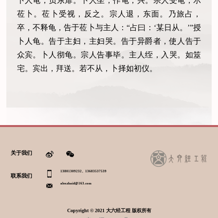
卜人龟，负东扉。卜人坐，作龟，兴。宗人受龟，示
莅卜。莅卜受视，反之。宗人退，东面。乃旅占，
卒，不释龟，告于莅卜与主人：“占曰：‘某日从。’”授
卜人龟。告于主妇，主妇哭。告于异爵者，使人告于
众宾。卜人彻龟。宗人告事毕。主人绖，入哭。如筮
宅。宾出，拜送。若不从，卜择如初仪。
关于我们
13801309232、13683537539
联系我们
alexzhaid@163.com
Copyright © 2021 大六经工程 版权所有