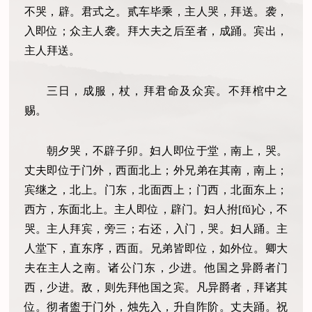
不哭，辟。君式之。贰车毕乘，主人哭，拜送。袭，
入即位；众主人袭。拜大夫之后至者，成踊。宾出，
主人拜送。
三日，成服，杖，拜君命及众宾。不拜棺中之
赐。
朝夕哭，不辟子卯。妇人即位于堂，南上，哭。
丈夫即位于门外，西面北上；外兄弟在其南，南上；
宾继之，北上。门东，北面西上；门西，北面东上；
西方，东面北上。主人即位，辟门。妇人拊[fǔ]心，不
哭。主人拜宾，旁三；右还，入门，哭。妇人踊。主
人堂下，直东序，西面。兄弟皆即位，如外位。卿大
夫在主人之南。诸公门东，少进。他国之异爵者门
西，少进。敌，则先拜他国之宾。凡异爵者，拜诸其
位。彻者盥于门外，烛先入，升自阼阶。丈夫踊。祝