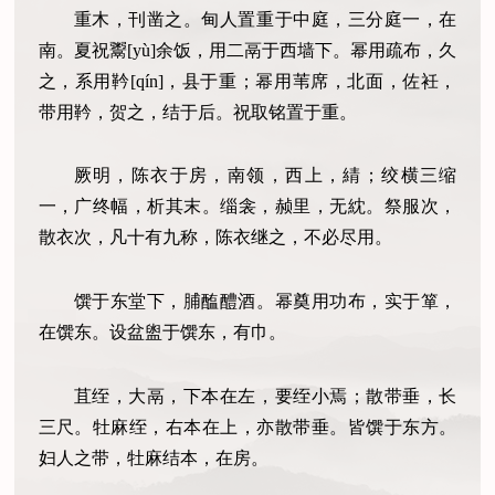
重木，刊凿之。甸人置重于中庭，三分庭一，在
南。夏祝鬻[yù]余饭，用二鬲于西墙下。幂用疏布，久
之，系用靲[qín]，县于重；幂用苇席，北面，佐衽，
带用靲，贺之，结于后。祝取铭置于重。
厥明，陈衣于房，南领，西上，綪；绞横三缩
一，广终幅，析其末。缁衾，赪里，无紞。祭服次，
散衣次，凡十有九称，陈衣继之，不必尽用。
馔于东堂下，脯醢醴酒。幂奠用功布，实于箪，
在馔东。设盆盥于馔东，有巾。
苴绖，大鬲，下本在左，要绖小焉；散带垂，长
三尺。牡麻绖，右本在上，亦散带垂。皆馔于东方。
妇人之带，牡麻结本，在房。