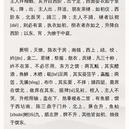
主人拜稽颡。宾升自西阶，出于足，西面委衣如于室
礼，降，出。主人出，拜送。朋友亲襚，如初仪，西
阶东，北面哭，踊三，降；主人不踊。襚者以褶
[dié]，则必有裳，执衣如初。彻衣者亦如之，升降自
西阶；以东。宵，为燎于中庭。
厥明，灭燎。陈衣于房，南领，西上，綪。绞，
紟[jīn]，衾二。君襚，祭服，散衣，庶襚，凡三十称，
紟不在算。不必尽用。东方之馔：两瓦甒，其实醴
酒，角觯，木柶；毼[hé]豆两，其实葵菹芋，蠃醢；两
笾，无縢[téng]，布巾，其实栗，不择；脯四脡。奠席
在馔北，敛席在其东。掘肂[sì]见衽。棺入，主人不
哭。升棺用轴，盖在下。熬黍稷各二筐，有鱼腊，馔
于西坫南。陈三鼎于门外，北上。豚合升，鱼鲐
[zhuān]鲋[fù]九，腊左胖，髀不升，其他皆如初。烛俟
于馔东。