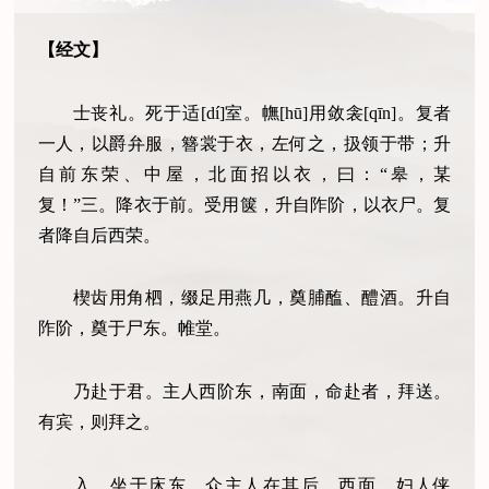
【经文】
士丧礼。死于适[dí]室。幠[hū]用敛衾[qīn]。复者
一人，以爵弁服，簪裳于衣，左何之，扱领于带；升
自前东荣、中屋，北面招以衣，曰：“皋，某
复！”三。降衣于前。受用箧，升自阼阶，以衣尸。复
者降自后西荣。
楔齿用角柶，缀足用燕几，奠脯醢、醴酒。升自
阼阶，奠于尸东。帷堂。
乃赴于君。主人西阶东，南面，命赴者，拜送。
有宾，则拜之。
入，坐于床东。众主人在其后，西面。妇人侠