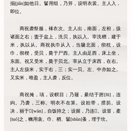
揃[jiǎn]如他日。鬠用组，乃笄，设明衣裳。主人入，
即位。
商祝袭祭服，褖衣次。主人出，南面，左袒，扱
诸面之右；盥于盆上，洗贝，执以入。宰洗柶，建于
米，执以从。商祝执巾从入，当牖北面，彻枕，设
巾，彻楔，受贝，奠于尸西。主人由足西，床上坐，
东面。祝又受米，奠于贝北。宰从立于床西，在右。
主人左扱米，实于右，三；实一贝。左、中亦如之。
又实米，唯盈，主人袭，反位。
商祝掩，瑱，设幎目；乃屦，綦结于跗[fū]，连
絇。乃袭，三称。明衣不在算。设韐带，搢笏。设
决，丽于𢯲[wàn]，自饭持之；设握，乃连𢯲。设冒，橐
[tuó]之，幠用衾。巾、柶、鬊[shùn]蚤，埋于坎。