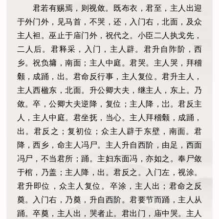
君若有赐焉，则视敛。既布衣，君至，主人出迎
于外门外，见马首，不哭，还，入门右，北面，及众
主人袒。巫止于庙门外，祝代之。小臣二人执戈先，
二人后。君释采，入门，主人辟。君升自阼阶，西
乡。祝负墉，南面；主人中庭。君哭。主人哭，拜稽
颡，成踊，出。君命反行事，主人复位。君升主人，
主人西楹东，北面。升公卿大夫，继主人，东上。乃
敛。卒，公卿大夫逆降，复位；主人降，岀。君反主
人，主人中庭。君坐抚，当心。主人拜稽颡，成踊，
出。君反之；复初位；众主人辟于东壁，南面。君
降，西乡，命主人冯尸。主人升自西阶，由足，西面
冯尸，不当君所；踊。主妇东面冯，亦如之。奉尸敛
于棺，乃盖；主人降，出。君反之。入门左，视涂。
君升即位，众主人复位。卒涂，主人出；君命之反
奠。入门右，乃奠，升自西阶。君要节而踊，主人从
踊。卒奠，主人出，哭者止。君出门，庙中哭。主人