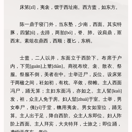
床笫[zǐ]，夷衾，馔于西址南。西方盥，如东方。
陈一鼎于寝门外，当东塾，少南，西面。其实特
豚，四鬄[tì]，去蹄，两胉[bó]，脊、肺。设扃鼎，鼏
西末。素俎在鼎西，西顺；覆匕，东柄。
士盥，二人以并，东面立于西阶下。布席于户
内，下莞[guān]上簟[diàn]。商祝布绞、衾、散衣、祭
服。祭服不倒，美者在中。士举迁尸，反位。设床笫
于两楹之间，衽如初，有枕。卒敛，彻帷。主人西面
冯尸，踊无算；主妇东面冯，亦如之。主人髺[kuò]
发，袒，众主人免于房。妇人髽[zhuā]于室。士举，男
女奉尸，侇[yí]于堂，幠用夷衾。男女如室位，踊无
算。主人出于足，降自西阶。众主人东即位。妇人阼
阶上西面。主人拜宾，大夫特拜，士旅之；即位踊，