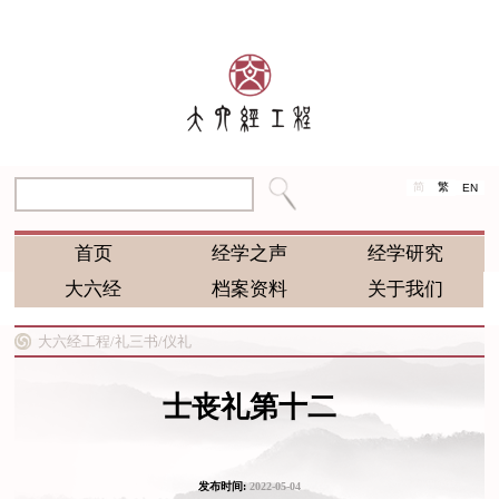
简
繁
EN
首页
经学之声
经学研究
大六经
档案资料
关于我们
大六经工程/
礼三书/
仪礼
士丧礼第十二
发布时间:
2022-05-04