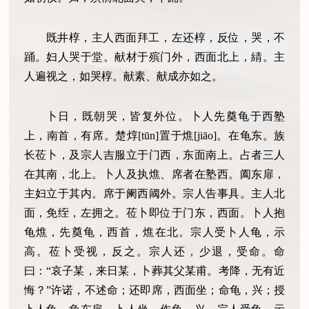
既井椁，主人西面拜工，左还椁，反位，哭，不
踊。妇人哭于堂。献材于殡门外，西面北上，綪。主
人遍视之，如哭椁。献素、献成亦如之。
卜日，既朝哭，皆复外位。卜人先奠龟于西塾
上，南首，有席。楚焞[tūn]置于燋[jiāo]。在龟东。族
长莅卜，及宗人吉服立于门西，东面南上。占者三人
在其南，北上。卜人及执燋、席者在塾西。阖东扉，
主妇立于其内。席于阑西阈外。宗人告事具。主人北
面，免绖，左拥之。莅卜即位于门东，西面。卜人抱
龟燋，先奠龟，西首，燋在北。宗人受卜人龟，示
高。莅卜受视，反之。宗人还，少退，受命。命
曰：“哀子某，来日某，卜葬其父某甫。考降，无有近
悔？”许诺，不述命；还即席，西面坐；命龟，兴；授