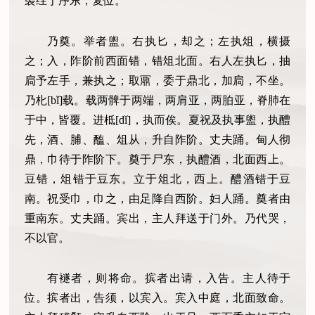
袭绖于序东，复位。
乃奠。举者盥。右执匕，却之；左执俎，横摄
之；入，阼阶前西面错，错俎北面。右人左执匕，抽
扃予左手，兼执之；取鼏，委于鼎北，加扃，不坐。
乃朼[bǐ]载。载两髀于两端，两肩亚，两胉亚，脊肺在
于中，皆覆。进柢[dǐ]，执而俟。夏祝及执事盥，执醴
先，酒、脯、醢、俎从，升自阼阶。丈夫踊。甸人彻
鼎，巾待于阼阶下。奠于尸东，执醴酒，北面西上。
豆错，俎错于豆东。立于俎北，西上。醴酒错于豆
南。祝受巾，巾之，由足降自西阶。妇人踊。奠者由
重南东。丈夫踊。宾出，主人拜送于门外。乃代哭，
不以官。
有襚者，则将命。摈者出请，入告。主人待于
位。摈者出，告须，以宾入。宾入中庭，北面致命。