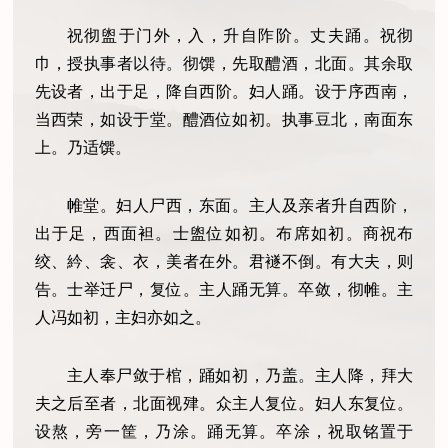
祝彻盥于门外，入，升自阼阶。丈夫踊。祝彻
巾，授执事者以待。彻馔，先取醴酒，北面。其余取
先设者，出于足，降自西阶。妇人踊。设于序西南，
当西荣，如设于堂。醴酒位如初。执事豆北，南面东
上。乃适馔。
帷堂。妇人尸西，东面。主人及亲者升自西阶，
出于足，西面袒。士盥位如初。布席如初。商祝布
绞、紟、衾、衣，美者在外。君襚不倒。有大夫，则
告。士举迁尸，复位。主人踊无算。卒敛，彻帷。主
人冯如初，主妇亦如之。
主人奉尸敛于棺，踊如初，乃盖。主人降，拜大
夫之后至者，北面视肂。众主人复位。妇人东复位。
设熬，旁一筐，乃涂。踊无算。卒涂，祝取铭置于