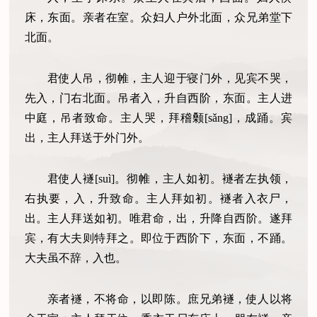
床，东面。亲者在室。众妇人户外北面，众兄弟堂下
北面。
君使人吊，彻帷，主人迎于寝门外，见宾不哭，
先入，门右北面。吊者入，升自西阶，东面。主人进
中庭，吊者致命。主人哭，拜稽颡[sǎng]，成踊。宾
出，主人拜送于外门外。
君使人襚[suì]。彻帷，主人如初。襚者左执领，
右执要，入，升致命。主人拜如初。襚者入衣尸，
出。主人拜送如初。唯君命，出，升降自西阶。遂拜
宾，有大夫则特拜之。即位于西阶下，东面，不踊。
大夫虽不辞，入也。
亲者襚，不将命，以即陈。庶兄弟襚，使人以将