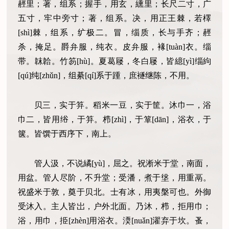
䞓里；著，组系；握手，用玄，纁里；长尺二寸，广
五寸，牢中旁寸；著，组系。决，用正王棘，若檡
[shì]棘，组系，纩极二。冒，缁质，长与手齐；䞓
杀，掩足。爵弁服，纯衣。皮弁服，褖[tuàn]衣。缁
带。韎韐。竹笏[hù]。夏葛屦，冬白屦，皆繶[yì]缁絇
[qú]纯[zhǔn]，组綦[qí]系于踵，庶襚继陈，不用。
贝三，实于笲。稻米一豆，实于筐。沐巾一，浴
巾二，皆用绤，于笲。栉[zhì]，于箪[dān]，浴衣，于
箧。皆馔于西序下，南上。
管人汲，不说繘[yù]，屈之。祝淅米于堂，南面，
用盆。管人尽阶，不升堂；受潘，煮于垼，用重鬲。
祝盛米于敦，奠于贝北。士有冰，用夷槃可也。外御
受沐入。主人皆岀，户外北面。乃沐，栉，拒用巾；
浴，用巾，挋[zhèn]用浴衣。渜[nuǎn]濯弃于坎。蚤，