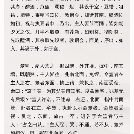
其序：醴酒，范醢，黍稷，俎。其设于室：豆错，俎
错，腊特，黍稷当筮位。敦启会，却诸其南。醴酒位
如初。祝与执豆者巾，乃出。主人要节而踊，皆如朝
夕哭之仪。月半不殷奠。有荐新，如朔奠。彻朔奠，
先取醴酒，其余取先设者。敦启会，面足，序出，如
入。其设于外，如于室。
筮宅，冢人营之。掘四隅，外其壤。掘中，南其
壤。既朝哭，主人皆往，兆南北面，免绖。命筮者在
主人之右。筮者东面，抽上韇，兼执之，南面受命。
命曰：“哀子某，为其父某甫筮宅。度兹幽宅，兆基无
有后艰？”筮人许诺，不述命，右还，北面，指中封而
筮。卦者在左。卒筮，执卦以示命筮者。命筮者受
视，反之，东面。旅占，卒，进告于命筮者与主
人：“占之曰从。”主人绖，哭，不踊。若不从，筮择
如初仪。归，殡前北面哭，不踊。