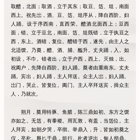
取醴，北面；取酒，立于其东；取豆、笾、俎，南面
西上。祝先岀，酒、豆、笾、俎序从，降自西阶。妇
人踊。设于序西南，直西荣。醴酒北面西上；豆西
面，错。立于豆北，南面。笾、俎既错，立于执豆之
西，东上。酒错，复位。醴错于西，遂先，由主人之
北适馔。乃奠，醴、酒、脯、醢升。丈夫踊，入。如
初设，不巾。错者出，立于户西，西上。灭烛，出。
祝阖户，先降自酉阶。妇人踊。奠者由重南东。丈夫
踊。宾出，妇人踊，主人拜送。众主人岀，妇人踊。
岀门，哭止。皆复位。阖门。主人卒拜送宾，揖众主
人，乃就次。
朔月，奠用特豚、鱼腊，陈三鼎如初。东方之馔
亦如之。无笾，有黍稷。用瓦敦，有盖，当笾位。主
人拜宾，如朝夕哭，卒彻。举鼎入，升，皆如初奠之
仪，卒朼。释匕于鼎，俎行。朼者逆出，甸人彻鼎。