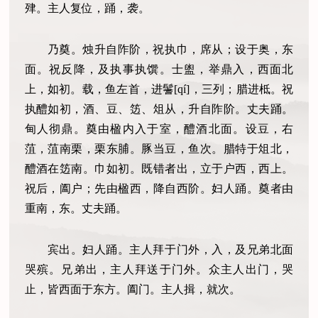
肂。主人复位，踊，袭。
乃奠。烛升自阼阶，祝执巾，席从；设于奥，东
面。祝反降，及执事执馔。士盥，举鼎入，西面北
上，如初。载，鱼左首，进鬐[qí]，三列；腊进柢。祝
执醴如初，酒、豆、笾、俎从，升自阼阶。丈夫踊。
甸人彻鼎。奠由楹内入于室，醴酒北面。设豆，右
菹，菹南栗，栗东脯。豚当豆，鱼次。腊特于俎北，
醴酒在笾南。巾如初。既错者出，立于户西，西上。
祝后，阖户；先由楹西，降自西阶。妇人踊。奠者由
重南，东。丈夫踊。
宾出。妇人踊。主人拜于门外，入，及兄弟北面
哭殡。兄弟出，主人拜送于门外。众主人出门，哭
止，皆西面于东方。阖门。主人揖，就次。