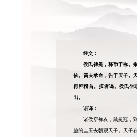
经文：
侯氏裨冕，释币于祢。
依。啬夫承命，告于天子。天
再拜稽首。摈者谒。侯氏坐
出。
语译：
诸侯穿裨衣，戴冕冠，
垫的圭玉去朝觐天子。天子