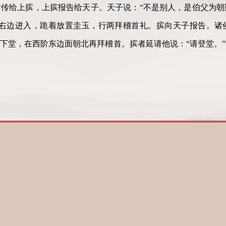
传给上摈，上摈报告给天子。天子说：“不是别人，是伯父为朝
的右边进入，跪着放置圭玉，行两拜稽首礼。摈向天子报告。诸
下堂，在西阶东边面朝北再拜稽首。摈者延请他说：“请登堂。