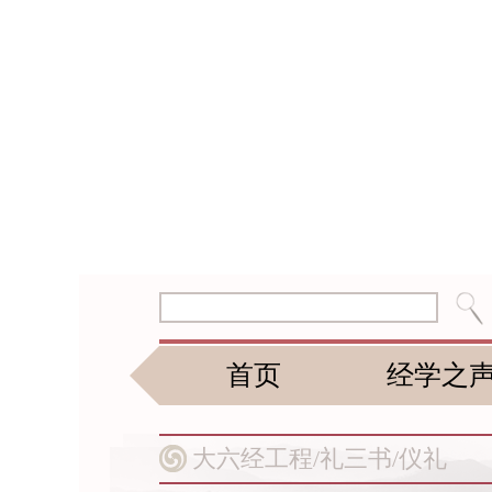
首页
经学之
大六经工程/
礼三书/
仪礼