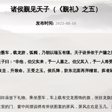
诸侯觐见天子（《觐礼》之五）
发布时间:
2025-08-16
乘墨车，载龙旂，弧韣，乃朝以瑞玉有缫。天子设斧依于户牖之
子曰：“非他，伯父实来，予一人嘉之。伯父其入，予一人将受
取圭，升致命。王受之玉。侯氏降，阶东北面再拜稽首。摈者延
到祢庙放下礼物。乘坐墨车，车上载有交龙图饰的旗，张挂龙旗
在室的门、窗中间摆设绣有斧状图案的屏风，屏风左右是玉几。