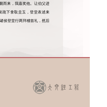
觐而来，我嘉奖他。让伯父进
侯跪下拿取圭玉，登堂表述来
”诸侯登堂行两拜稽首礼，然后