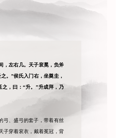
间，左右几。天子衮冕，负斧
之。”侯氏入门右，坐奠圭，
之，曰：“升。”升成拜，乃
的弓、盛弓的套子，带着有丝
天子穿着衮衣，戴着冕冠，背