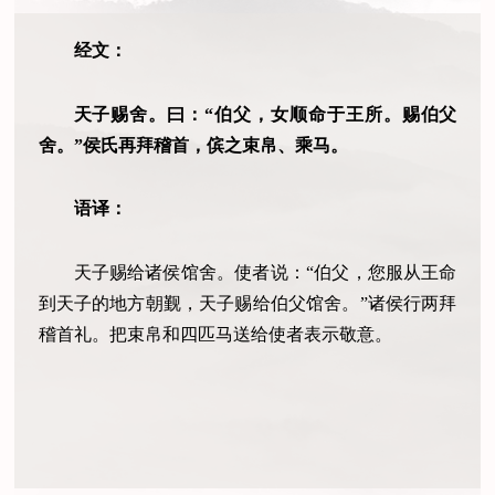
经文：
天子赐舍。曰：“伯父，女顺命于王所。赐伯父
舍。”侯氏再拜稽首，傧之束帛、乘马。
语译：
天子赐给诸侯馆舍。使者说：“伯父，您服从王命
到天子的地方朝觐，天子赐给伯父馆舍。”诸侯行两拜
稽首礼。把束帛和四匹马送给使者表示敬意。