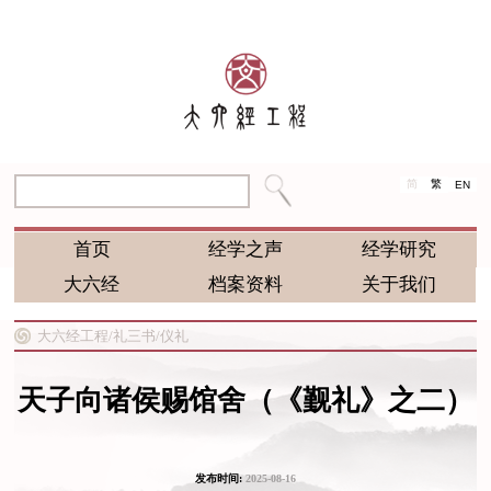
简
繁
EN
首页
经学之声
经学研究
大六经
档案资料
关于我们
大六经工程/
礼三书/
仪礼
天子向诸侯赐馆舍（《觐礼》之二）
发布时间:
2025-08-16