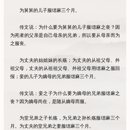
为舅舅的儿子服缌麻三个月。
传文说：为什么要为舅舅的儿子服缌麻之丧？因
为死者的父亲是自己母亲的兄弟，所以要从母亲而为
之服丧。
为丈夫的姑姐妹的长殇；为丈夫的从祖父母、外
祖父母，丈夫的从祖祖父母、外祖父母用缌麻之服回
报；妾的儿子为嫡母的兄弟服缌麻三个月。
传文说：妾之子为什么要为嫡母的兄弟服缌麻之
丧？因为嫡母尚在，是随从嫡母而服。
为堂兄弟之子长殇，为兄弟之孙长殇服缌麻三个
月。为丈夫的堂兄弟之妻服缌麻三个月。