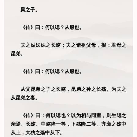
舅之子。
《传》曰：何以缌？从服也。
夫之姑姊妹之长殇；夫之诸祖父母，报；君母之
昆弟。
《传》曰：何以缌？从服也。
从父昆弟之子之长殇，昆弟之孙之长殇。为夫之
从昆弟之妻。
《传》曰：何以缌也？以为相与同室，则生缌之
亲焉。长殇、中殇降一等，下殇降二等。齐衰之殇中
从上，大功之殇中从下。