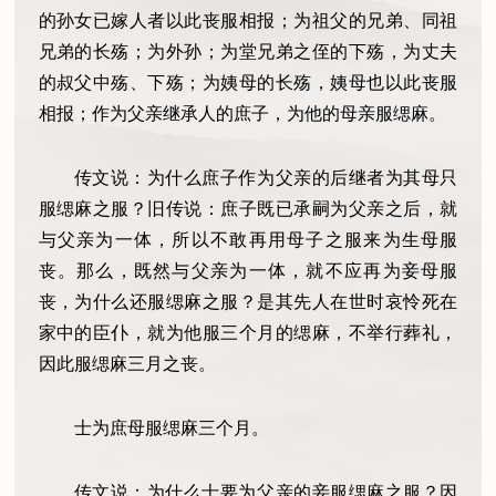
的孙女已嫁人者以此丧服相报；为祖父的兄弟、同祖
兄弟的长殇；为外孙；为堂兄弟之侄的下殇，为丈夫
的叔父中殇、下殇；为姨母的长殇，姨母也以此丧服
相报；作为父亲继承人的庶子，为他的母亲服缌麻。
传文说：为什么庶子作为父亲的后继者为其母只
服缌麻之服？旧传说：庶子既已承嗣为父亲之后，就
与父亲为一体，所以不敢再用母子之服来为生母服
丧。那么，既然与父亲为一体，就不应再为妾母服
丧，为什么还服缌麻之服？是其先人在世时哀怜死在
家中的臣仆，就为他服三个月的缌麻，不举行葬礼，
因此服缌麻三月之丧。
士为庶母服缌麻三个月。
传文说：为什么士要为父亲的妾服缌麻之服？因