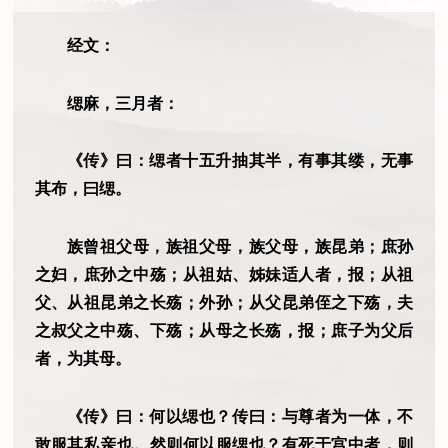
经文：
缌麻，三月者：
《传》曰：缌者十五升抽其半，有事其缕，无事
其布，曰缌。
族曾祖父母，族祖父母，族父母，族昆弟；庶孙
之妇，庶孙之中殇；从祖姑、姊妹适人者，报；从祖
父、从祖昆弟之长殇；外孙；从父昆弟侄之下殇，夫
之叔父之中殇、下殇；从母之长殇，报；庶子为父后
者，为其母。
《传》曰：何以缌也？传曰：与尊者为一体，不
敢服其私亲也。然则何以服缌也？有死于宫中者，则