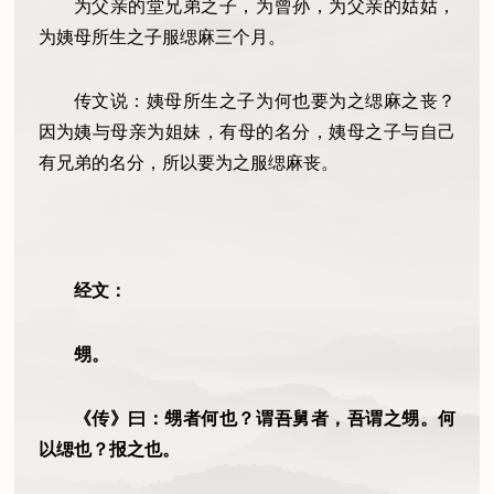
为父亲的堂兄弟之子，为曾孙，为父亲的姑姑，
为姨母所生之子服缌麻三个月。
传文说：姨母所生之子为何也要为之缌麻之丧？
因为姨与母亲为姐妹，有母的名分，姨母之子与自己
有兄弟的名分，所以要为之服缌麻丧。
经文：
甥。
《传》曰：甥者何也？谓吾舅者，吾谓之甥。何
以缌也？报之也。