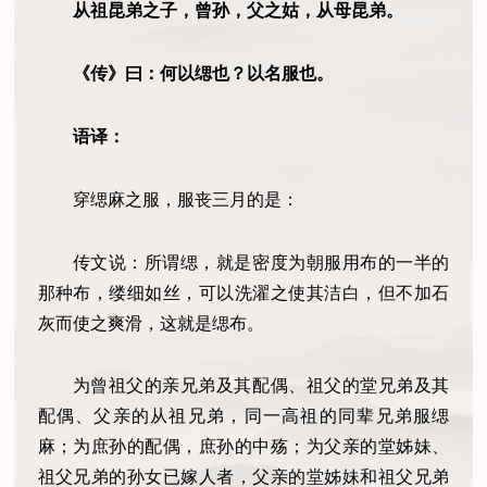
从祖昆弟之子，曾孙，父之姑，从母昆弟。
《传》曰：何以缌也？以名服也。
语译：
穿缌麻之服，服丧三月的是：
传文说：所谓缌，就是密度为朝服用布的一半的
那种布，缕细如丝，可以洗濯之使其洁白，但不加石
灰而使之爽滑，这就是缌布。
为曾祖父的亲兄弟及其配偶、祖父的堂兄弟及其
配偶、父亲的从祖兄弟，同一高祖的同辈兄弟服缌
麻；为庶孙的配偶，庶孙的中殇；为父亲的堂姊妹、
祖父兄弟的孙女已嫁人者，父亲的堂姊妹和祖父兄弟