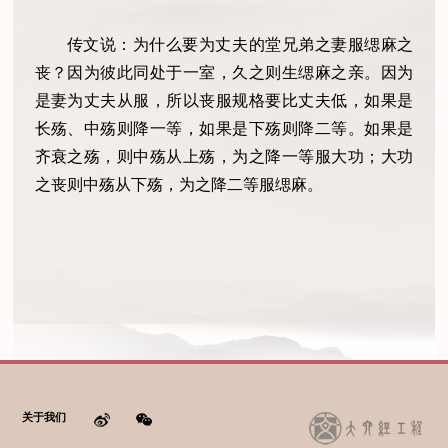
传文说：为什么要为丈夫的堂兄弟之妻服缌麻之
丧？因为彼此同处于一室，久之则生缌麻之亲。因为
是妻为丈夫从服，所以丧服规格要比丈夫低，如果是
长殇、中殇则降一等，如果是下殇则降二等。如果是
齐衰之殇，则中殇从上殇，为之降一等服大功；大功
之丧则中殇从下殇，为之降二等服缌麻。
关于我们