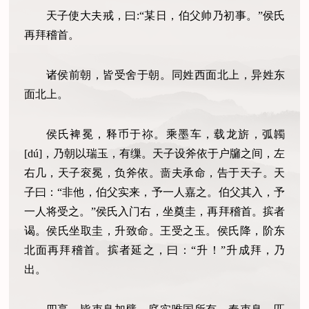
天子使大夫戒，曰:“某日，伯父帅乃初事。”侯氏
再拜稽首。
诸侯前朝，皆受舍于朝。同姓西面北上，异姓东
面北上。
侯氏裨冕，释币于祢。乘墨车，载龙旂，弧韣
[dú]，乃朝以瑞玉，有缫。天子设斧依于户牖之间，左
右几，天子衮冕，负斧依。啬夫承命，告于天子。天
子曰：“非他，伯父实来，予一人嘉之。伯父其入，予
一人将受之。”侯氏入门右，坐奠圭，再拜稽首。摈者
谒。侯氏坐取圭，升致命。王受之玉。侯氏降，阶东
北面再拜稽首。摈者延之，曰：“升！”升成拜，乃
出。