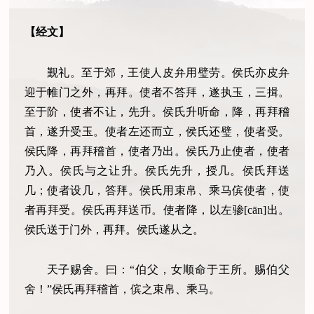
【经文】
觐礼。至于郊，王使人皮弁用璧劳。侯氏亦皮弁
迎于帷门之外，再拜。使者不答拜，遂执玉，三揖。
至于阶，使者不让，先升。侯氏升听命，降，再拜稽
首，遂升受玉。使者左还而立，侯氏还璧，使者受。
侯氏降，再拜稽首，使者乃出。侯氏乃止使者，使者
乃入。侯氏与之让升。侯氏先升，授几。侯氏拜送
几；使者设几，答拜。侯氏用束帛、乘马傧使者，使
者再拜受。侯氏再拜送币。使者降，以左骖[cān]出。
侯氏送于门外，再拜。侯氏遂从之。
天子赐舍。曰：“伯父，女顺命于王所。赐伯父
舍！”侯氏再拜稽首，傧之束帛、乘马。