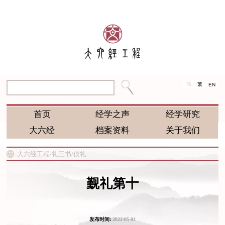
简
繁
EN
首页
经学之声
经学研究
大六经
档案资料
关于我们
大六经工程/
礼三书/
仪礼
觐礼第十
发布时间:
2022-05-04