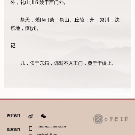
外，礼山川丘陵于西门外。
祭天，燔[fán]柴；祭山、丘陵；升；祭川，沈；
祭地，瘗[yì]。
记
几，俟于东箱，偏驾不入王门，奠圭于缫上。
关于我们
13801309232、13683537539
联系我们
alexzhaid@163.com