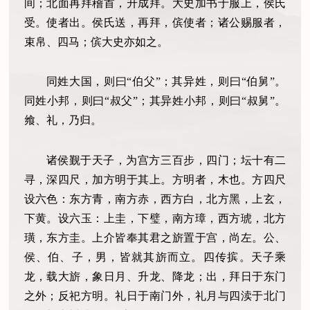
间；北面再拜稽首，升成拜。大史加书于服上，侯氏
受。使者出。侯氏送，再拜，傧使者；诸公赐服者，
束帛、四马；傧大史亦如之。
同姓大国，则曰“伯父”；其异姓，则曰“伯舅”。
同姓小邦，则曰“叔父”；其异姓小邦，则曰“叔舅”。
飨、礼，乃归。
诸侯觐于天子，为宫方三百步，四门；坛十有二
寻，深四尺，加方明于其上。方明者，木也。方四尺
设六色：东方青，南方赤，西方白，北方黑，上玄，
下黄。设六玉：上圭，下璧，南方璋，西方琥，北方
璜，东方圭。上介皆奉其君之旂置于宫，尚左。公、
侯、伯、子，男，皆就其旂而立。四传摈。天子乘
龙，载大旂，象日月、升龙、降龙；出，拜日于东门
之外；反祀方明。礼日于南门外，礼月与四渎于北门