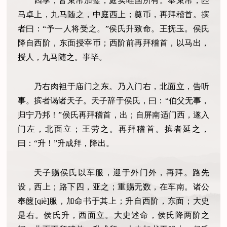
四享，皆束帛加璧，庭实唯国所有。奉束帛，匹
马卓上，九马随之，中庭西上；奠币，再拜稽首。摈
者曰：“予一人将受之。”侯氏升致命。王抚玉。侯氏
降自西阶，东面授宰币；西阶前再拜稽首，以马出，
授人，九马随之。事毕。
乃右肉袒于庙门之东。乃入门右，北面立，告听
事。摈者谒诸天子。天子辞于侯氏，曰：“伯父无事，
归宁乃邦！”侯氏再拜稽首，出；自屏南适门西，遂入
门左，北面立；王劳之。再拜稽首。摈者延之，
曰：“升！”升成拜，降出。
天子赐侯氏以车服，迎于外门外，再拜。路先
设，西上；路下四，亚之；重赐无数，在车南。诸公
奉篋[qiè]服，加命书于其上；升自西阶，东面；大史
是右。侯氏升，西面立。大史述命，侯氏降两阶之