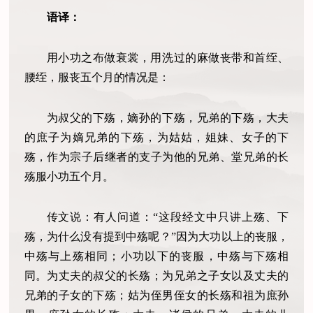
语译：
用小功之布做衰裳，用洗过的麻做丧带和首绖、
腰绖，服丧五个月的情况是：
为叔父的下殇，嫡孙的下殇，兄弟的下殇，大夫
的庶子为嫡兄弟的下殇，为姑姑，姐妹、女子的下
殇，作为宗子后继者的支子为他的兄弟、堂兄弟的长
殇服小功五个月。
传文说：有人问道：“这段经文中只讲上殇、下
殇，为什么没有提到中殇呢？”因为大功以上的丧服，
中殇与上殇相同；小功以下的丧服，中殇与下殇相
同。为丈夫的叔父的长殇；为兄弟之子女以及丈夫的
兄弟的子女的下殇；姑为侄男侄女的长殇和祖为庶孙