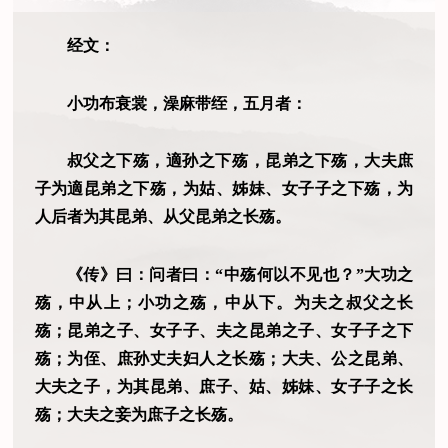
经文：
小功布衰裳，澡麻带绖，五月者：
叔父之下殇，適孙之下殇，昆弟之下殇，大夫庶
子为適昆弟之下殇，为姑、姊妹、女子子之下殇，为
人后者为其昆弟、从父昆弟之长殇。
《传》曰：问者曰：“中殇何以不见也？”大功之
殇，中从上；小功之殇，中从下。为夫之叔父之长
殇；昆弟之子、女子子、夫之昆弟之子、女子子之下
殇；为侄、庶孙丈夫妇人之长殇；大夫、公之昆弟、
大夫之子，为其昆弟、庶子、姑、姊妹、女子子之长
殇；大夫之妾为庶子之长殇。