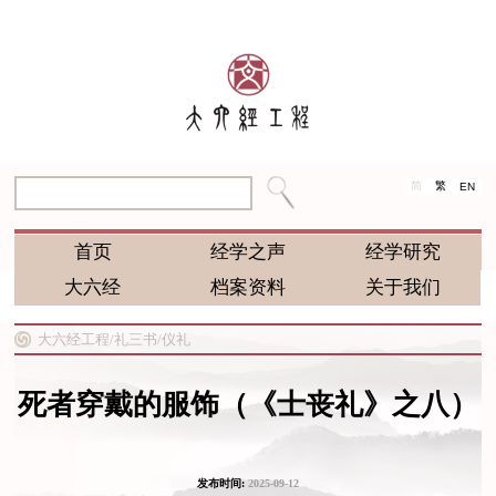
简
繁
EN
首页
经学之声
经学研究
大六经
档案资料
关于我们
大六经工程/
礼三书/
仪礼
死者穿戴的服饰（《士丧礼》之八）
发布时间:
2025-09-12