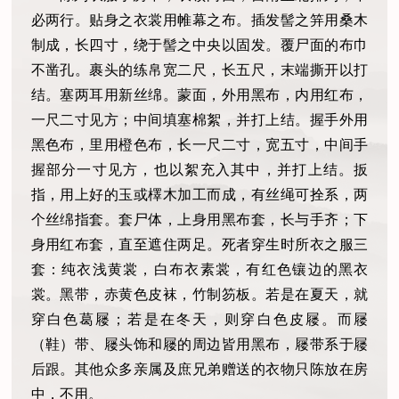
必两行。贴身之衣裳用帷幕之布。插发髻之笄用桑木
制成，长四寸，绕于髻之中央以固发。覆尸面的布巾
不凿孔。裹头的练帛宽二尺，长五尺，末端撕开以打
结。塞两耳用新丝绵。蒙面，外用黑布，内用红布，
一尺二寸见方；中间填塞棉絮，并打上结。握手外用
黑色布，里用橙色布，长一尺二寸，宽五寸，中间手
握部分一寸见方，也以絮充入其中，并打上结。扳
指，用上好的玉或檡木加工而成，有丝绳可拴系，两
个丝绵指套。套尸体，上身用黑布套，长与手齐；下
身用红布套，直至遮住两足。死者穿生时所衣之服三
套：纯衣浅黄裳，白布衣素裳，有红色镶边的黑衣
裳。黑带，赤黄色皮袜，竹制笏板。若是在夏天，就
穿白色葛屦；若是在冬天，则穿白色皮屦。而屦
（鞋）带、屦头饰和屦的周边皆用黑布，屦带系于屦
后跟。其他众多亲属及庶兄弟赠送的衣物只陈放在房
中，不用。