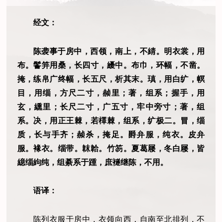
经文：
陈袭事于房中，西领，南上，不綪。明衣裳，用
布。鬠笄用桑，长四寸，纋中。布巾，环幅，不凿。
掩，练帛广终幅，长五尺，析其末。瑱，用白纩，幎
目，用缁，方尺二寸，赪里；著，组系；握手，用
玄，纁里；长尺二寸，广五寸，牢中旁寸；著，组
系。决，用正王棘，若檡棘，组系，纩极二。冒，缁
质，长与手齐；赪杀，掩足。爵弁服，纯衣。皮弁
服。褖衣。缁带。韎韐。竹笏。夏葛屦，冬白屦，皆
繶缁絇纯，组綦系于踵，庶襚继陈，不用。
语译：
陈列衣服于房中，衣领向西，自南至北排列，不