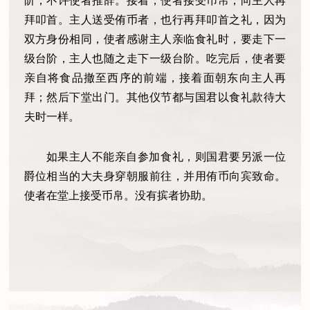
阶，不许使者推辞。接着，使者接受币帛，向主人再
拜叩首。主人送受侑币者，也行再拜叩首之礼，因为
双方身份相同，使者感谢主人亲临食礼时，要走下一
级台阶，主人也随之走下一级台阶。吃完后，使者要
亲自将食品撤至西序的前端，接着面朝东向主人再
拜；然后下堂出门。其他仪节都与国君以食礼款待大
夫时一样。
如果主人不能亲自参加食礼，则国君要另派一位
爵位相当的大夫身穿朝服前往，并用侑币向宾致命。
使者在堂上接受币帛。没有摈者协助。