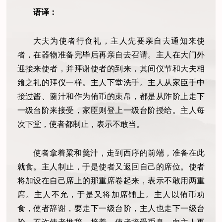
语译：
大夫为使者行食礼，主人先要亲自去通知来使
者，在器物准备完毕后再亲自去召请。主人在大门外
迎接来使者，并拜谢使者的到来，其间仪节和大夫相
飨之礼的拜仪一样。主人下堂洗手。主人从家臣手中
接过酱、羹汁和作为侑币的束帛，都是从阼阶上走下
一级台阶来接受，家臣则登上一级台阶授给。主人每
次下堂，使者都制止，表示不敢当。
使者拿着粱和羹汁，走到西序的前端，准备在此
就食。主人制止，于是使者又返回自己的席位。使者
将加设在自己席上的那重席卷起来，表示不敢用两重
席。主人不允，于是又将加席铺上。主人以侑币劝
食，使者辞谢，要走下一级台阶，主人也走下一级台