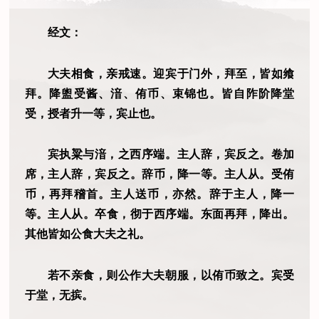
经文：
大夫相食，亲戒速。迎宾于门外，拜至，皆如飨
拜。降盥受酱、湆、侑币、束锦也。皆自阼阶降堂
受，授者升一等，宾止也。
宾执粱与湆，之西序端。主人辞，宾反之。卷加
席，主人辞，宾反之。辞币，降一等。主人从。受侑
币，再拜稽首。主人送币，亦然。辞于主人，降一
等。主人从。卒食，彻于西序端。东面再拜，降出。
其他皆如公食大夫之礼。
若不亲食，则公作大夫朝服，以侑币致之。宾受
于堂，无摈。