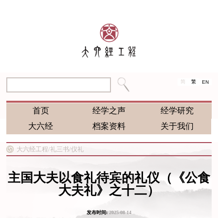
简
繁
EN
首页
经学之声
经学研究
大六经
档案资料
关于我们
大六经工程/
礼三书/
仪礼
主国大夫以食礼待宾的礼仪（《公食
大夫礼》之十二）
发布时间:
2025-08-14