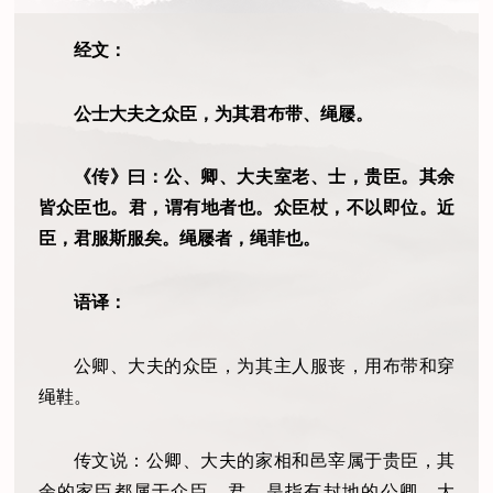
经文：
公士大夫之众臣，为其君布带、绳屦。
《传》曰：公、卿、大夫室老、士，贵臣。其余
皆众臣也。君，谓有地者也。众臣杖，不以即位。近
臣，君服斯服矣。绳屦者，绳菲也。
语译：
公卿、大夫的众臣，为其主人服丧，用布带和穿
绳鞋。
传文说：公卿、大夫的家相和邑宰属于贵臣，其
余的家臣都属于众臣。君，是指有封地的公卿、大