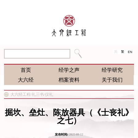
简
繁
EN
首页
经学之声
经学研究
大六经
档案资料
关于我们
大六经工程/
礼三书/
仪礼
掘坎、垒灶、陈放器具（《士丧礼》
之七）
发布时间:
2025-09-12