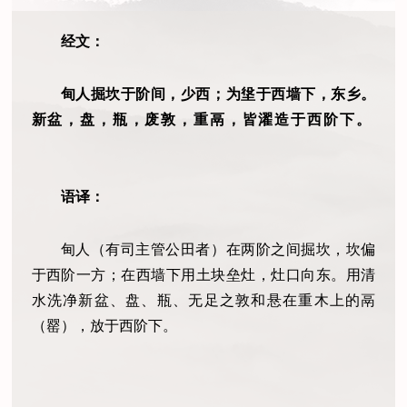
经文：
甸人掘坎于阶间，少西；为垼于西墙下，东乡。
新盆，盘，瓶，废敦，重鬲，皆濯造于西阶下。
语译：
甸人（有司主管公田者）在两阶之间掘坎，坎偏
于西阶一方；在西墙下用土块垒灶，灶口向东。用清
水洗净新盆、盘、瓶、无足之敦和悬在重木上的鬲
（罂），放于西阶下。