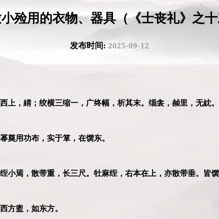
放小殓用的衣物、器具（《士丧礼》之十
发布时间:
2025-09-12
西上，綪；绞横三缩一，广终幅，析其末。缁衾，赪里，无紞。
。幂奠用功布，实于箪，在馔东。
绖小焉，散带重，长三尺。牡麻绖，右本在上，亦散带垂。皆馔
。西方盥，如东方。