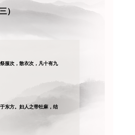
三）
祭服次，散衣次，凡十有九
于东方。妇人之带牡麻，结