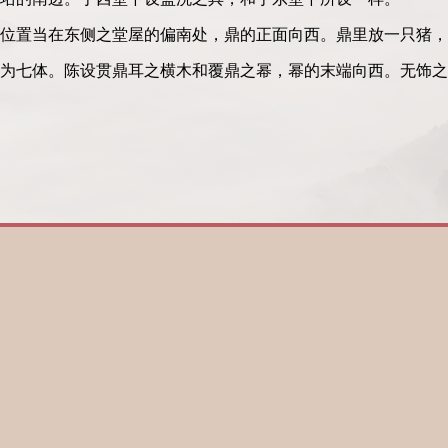
位置当在东侧之堂屋的偏南处，鼎的正面向西。鼎里放一只猪，
为七体。陈设贯鼎耳之横木和覆鼎之幂，幂的末端向西。无饰之