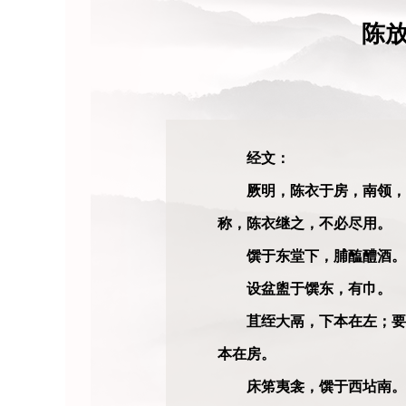
陈
经文：
厥明，陈衣于房，南领，
称，陈衣继之，不必尽用。
馔于东堂下，脯醢醴酒
设盆盥于馔东，有巾。
苴绖大鬲，下本在左；要
本在房。
床笫夷衾，馔于西坫南