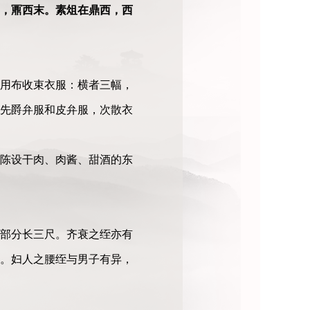
，鼏西末。素俎在鼎西，西
用布收束衣服：横者三幅，
先爵弁服和皮弁服，次散衣
陈设干肉、肉酱、甜酒的东
部分长三尺。齐衰之绖亦有
。妇人之腰绖与男子有异，