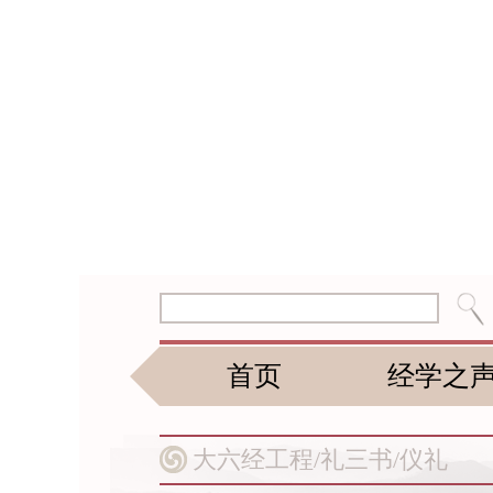
首页
经学之
大六经工程/
礼三书/
仪礼