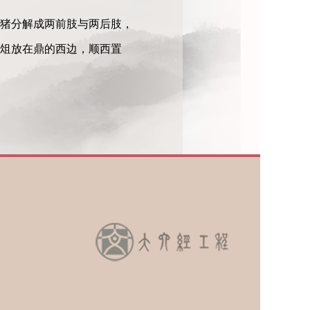
猪分解成两前肢与两后肢，
俎放在鼎的西边，顺西置