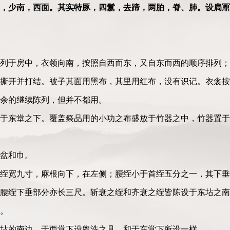
，少南，西面。其实特豚，四鬄，去蹄，两胉，脊、肺。设扃鼏
列于房中，衣领向南，按照自西而东，又自东而西的顺序排列；
撕开并打结。被子其面用黑布，其里用红布，没有识记。衣衾按
其余的继续陈列，但并不都用。
于东堂之下。覆盖祭品用的小功之布盛放于竹器之中，竹器置于
的盆和巾。
绖宽九寸，麻根向下，在左侧；腰绖小于首绖五分之一，其下垂
腰绖下垂部分亦长三尺。斩衰之绖和齐衰之绖皆陈设于东坫之南
房。
西坫的南边。于西堂下设盥洗之具，和于东堂下所设一样。