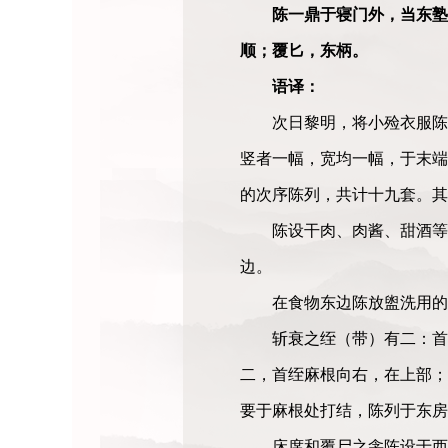
陈一鼎于寝门外，当东塾
顺；覆匕，东柄。
语译：
次日黎明，将小殓衣服陈
竖者一幅，宽均一幅，于末端
的次序陈列，共计十九套。
陈设干肉、肉酱、甜酒等
边。
在食物东边陈放盥洗用
斩衰之绖（带）有二：首
二，首绖麻根向右，在上部；
要于麻根处打结，陈列于东
床席和覆尸之衾陈设于