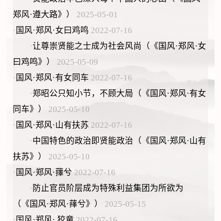
郑风·遵大路》）
2025-05-01
·
国风·郑风·女曰鸡鸣
2022-07-16
·
让尊崇贤能之士成为社会风尚（《国风·郑风·女
曰鸡鸣》）
2025-05-09
·
国风·郑风·有女同车
2022-07-16
·
郑昭公只知小节，不顾大局（《国风·郑风·有女
同车》）
2025-05-10
·
国风·郑风·山有扶苏
2022-07-16
·
中国特色的政治即贤能政治（《国风·郑风·山有
扶苏》）
2025-05-10
·
国风·郑风·蘀兮
2022-07-16
·
防止官员阶层成为特殊利益集团为所欲为
（《国风·郑风·萚兮》）
2025-05-15
·
国风·郑风· 狡童
2022-07-16