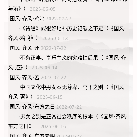
与洧》）
2025-06-05
·
国风·齐风·鸡鸣
2022-07-22
·
《诗经》能很好地补历史记载之不足（《国风·
齐风·鸡鸣》）
2025-06-13
·
国风·齐风·还
2022-07-22
·
不务正事、享乐主义的灾难性后果（《国风·齐
风·还》）
2025-06-14
·
国风·齐风·著
2022-07-22
·
中国文化中男女本无尊卑、高下之别（《国风·
齐风·著》）
2025-06-15
·
国风·齐风·东方之日
2022-07-22
·
男女之别是正常社会秩序的根本（《国风·齐风·
东方之日》）
2025-06-16
·
国风·齐风·东方未明
2022-07-22