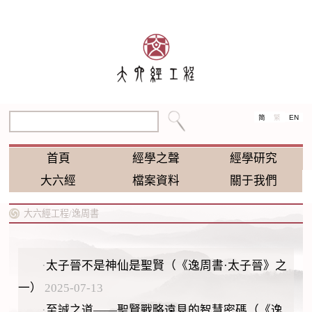
EN
简
繁
首頁
經學之聲
經學研究
大六經
檔案資料
關于我們
大六經工程/
逸周書
·
太子晉不是神仙是聖賢（《逸周書·太子晉》之
一）
2025-07-13
·
至誠之道——聖賢戰略遠見的智慧密碼（《逸