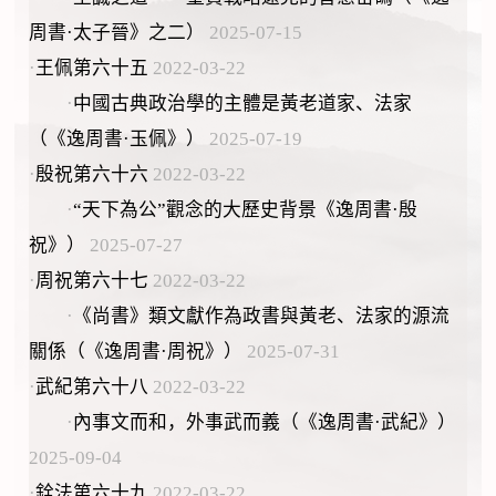
周書·太子晉》之二）
2025-07-15
·
王佩第六十五
2022-03-22
·
中國古典政治學的主體是黃老道家、法家
（《逸周書·玉佩》）
2025-07-19
·
殷祝第六十六
2022-03-22
·
“天下為公”觀念的大歷史背景《逸周書·殷
祝》）
2025-07-27
·
周祝第六十七
2022-03-22
·
《尚書》類文獻作為政書與黃老、法家的源流
關係（《逸周書·周祝》）
2025-07-31
·
武紀第六十八
2022-03-22
·
內事文而和，外事武而義（《逸周書·武紀》）
2025-09-04
·
銓法第六十九
2022-03-22