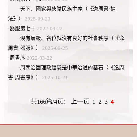
·
天下、國家與狹隘民族主義（《逸周書·銓
法》）
2025-09-23
·
器服第七十
2022-03-22
·
沒有層級、名位就沒有良好的社會秩序（《逸
周書·器服》）
2025-09-25
·
周書序
2022-03-22
·
周朝治國理政經驗是中華治道的基石（《逸周
書·周書序》）
2025-10-21
共166篇/4页：
上一页
1
2
3
4