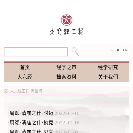
EN
简
繁
首页
经学之声
经学研究
大六经
档案资料
关于我们
大六经工程/
传世诗
·
周颂·清庙之什·时迈
2022-11-16
·
周颂·清庙之什·执竞
2022-11-16
·
周颂·清庙之什·思文
2022-11-16