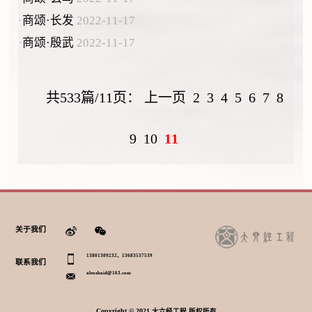
·
商颂·长发
2022-11-17
·
商颂·殷武
2022-11-17
共533篇/11页：
上一页
2
3
4
5
6
7
8
9
10
11
关于我们
13801309232、13683537539
联系我们
alexzhaid@163.com
Copyright © 2021 大六经工程 版权所有