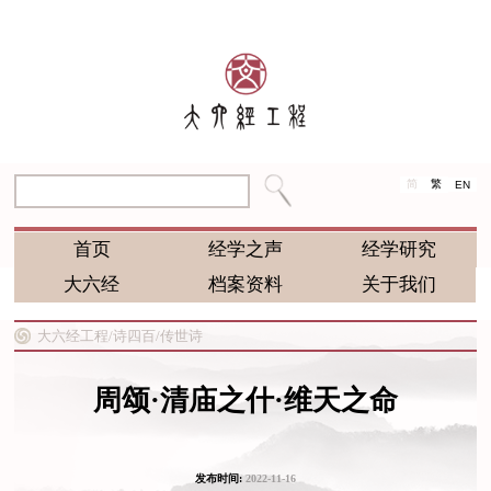
简
繁
EN
首页
经学之声
经学研究
大六经
档案资料
关于我们
大六经工程/
诗四百/
传世诗
周颂·清庙之什·维天之命
发布时间:
2022-11-16