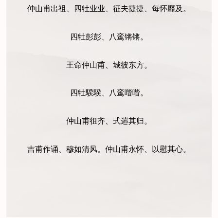
仲山甫出祖、四牡业业、征夫捷捷、每怀靡及。
四牡彭彭、八鸾锵锵。
王命仲山甫、城彼东方。
四牡騤騤、八鸾喈喈。
仲山甫徂齐、式遄其归。
吉甫作诵、穆如清风。仲山甫永怀、以慰其心。