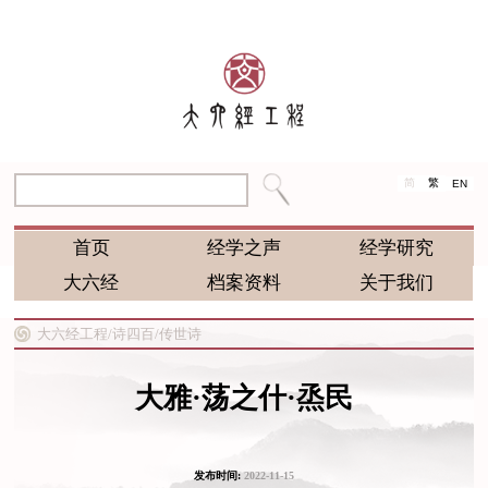
简
繁
EN
首页
经学之声
经学研究
大六经
档案资料
关于我们
大六经工程/
诗四百/
传世诗
大雅·荡之什·烝民
发布时间:
2022-11-15