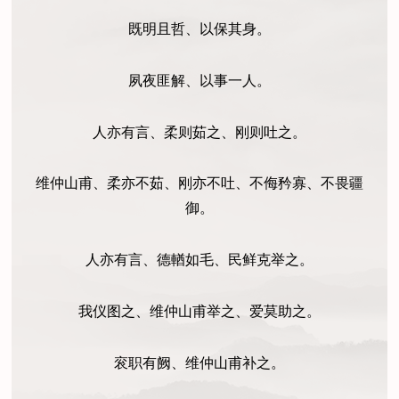
既明且哲、以保其身。
夙夜匪解、以事一人。
人亦有言、柔则茹之、刚则吐之。
维仲山甫、柔亦不茹、刚亦不吐、不侮矜寡、不畏疆
御。
人亦有言、德輶如毛、民鲜克举之。
我仪图之、维仲山甫举之、爱莫助之。
衮职有阙、维仲山甫补之。