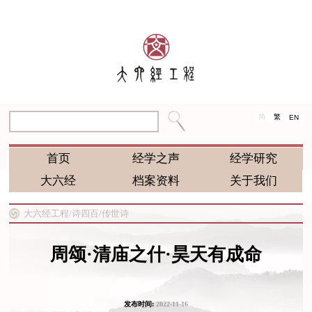
简
繁
EN
首页
经学之声
经学研究
大六经
档案资料
关于我们
大六经工程/
诗四百/
传世诗
周颂·清庙之什·昊天有成命
发布时间:
2022-11-16