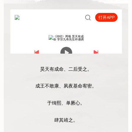
昊天有成命、二后受之。
成王不敢康、夙夜基命宥密。
于缉熙、单厥心。
肆其靖之。