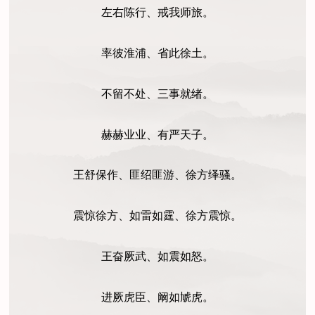
左右陈行、戒我师旅。
率彼淮浦、省此徐土。
不留不处、三事就绪。
赫赫业业、有严天子。
王舒保作、匪绍匪游、徐方绎骚。
震惊徐方、如雷如霆、徐方震惊。
王奋厥武、如震如怒。
进厥虎臣、阚如虓虎。