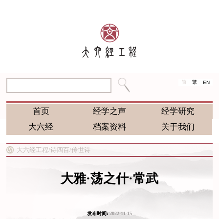
简
繁
EN
首页
经学之声
经学研究
大六经
档案资料
关于我们
大六经工程/
诗四百/
传世诗
大雅·荡之什·常武
发布时间:
2022-11-15