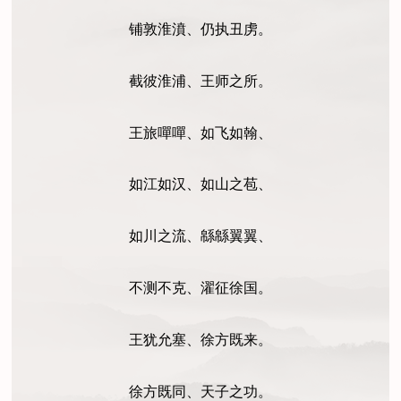
铺敦淮濆、仍执丑虏。
截彼淮浦、王师之所。
王旅嘽嘽、如飞如翰、
如江如汉、如山之苞、
如川之流、緜緜翼翼、
不测不克、濯征徐国。
王犹允塞、徐方既来。
徐方既同、天子之功。