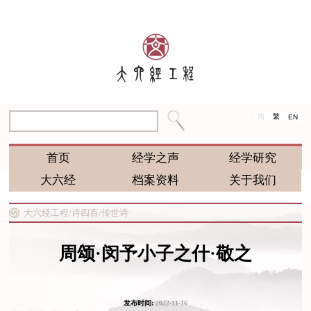
简
繁
EN
首页
经学之声
经学研究
大六经
档案资料
关于我们
大六经工程/
诗四百/
传世诗
周颂·闵予小子之什·敬之
发布时间:
2022-11-16