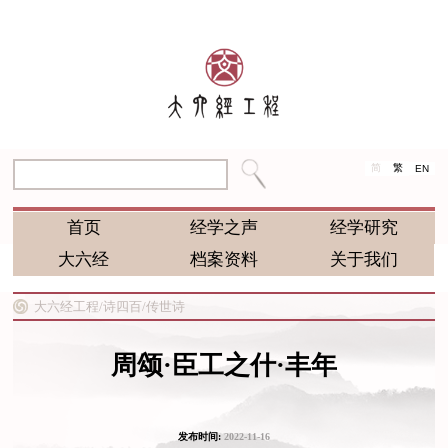
简
繁
EN
首页
经学之声
经学研究
大六经
档案资料
关于我们
大六经工程/
诗四百/
传世诗
周颂·臣工之什·丰年
发布时间:
2022-11-16