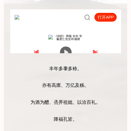
丰年多黍多稌。
亦有高廪、万亿及秭。
为酒为醴、烝畀祖妣、以洽百礼。
降福孔皆。