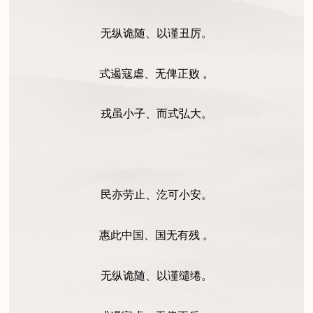
无纵诡随、以谨丑厉。
式遏寇虐、无俾正败 。
戎虽小子、而式弘大。
民亦劳止、汔可小安。
惠此中国、国无有残 。
无纵诡随、以谨缱绻。