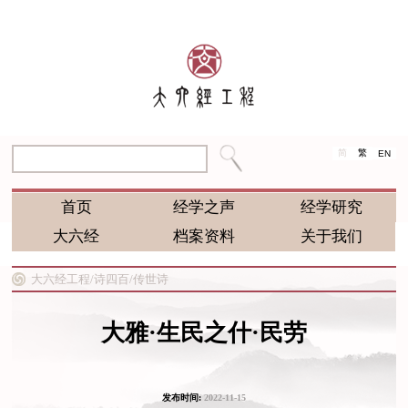
简
繁
EN
首页
经学之声
经学研究
大六经
档案资料
关于我们
大六经工程/
诗四百/
传世诗
大雅·生民之什·民劳
发布时间:
2022-11-15