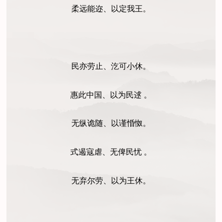
柔远能迩、以定我王。
民亦劳止、汔可小休。
惠此中国、以为民逑 。
无纵诡随、以谨惛怓。
式遏寇虐、无俾民忧 。
无弃尔劳、以为王休。