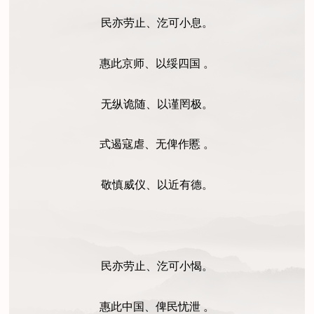
民亦劳止、汔可小息。
惠此京师、以绥四国 。
无纵诡随、以谨罔极。
式遏寇虐、无俾作慝 。
敬慎威仪、以近有德。
民亦劳止、汔可小愒。
惠此中国、俾民忧泄 。