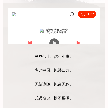
民亦劳止、汔可小康。
惠此中国、以绥四方。
无纵诡随、以谨无良。
式遏寇虐、憯不畏明。