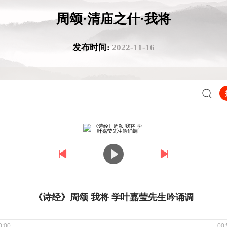
周颂·清庙之什·我将
发布时间:
2022-11-16