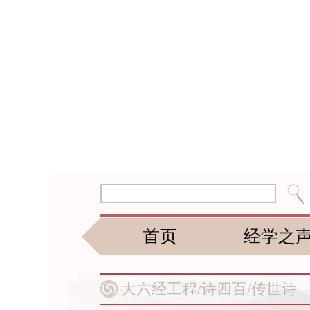
首页
经学之
大六经工程/
诗四百/
传世诗