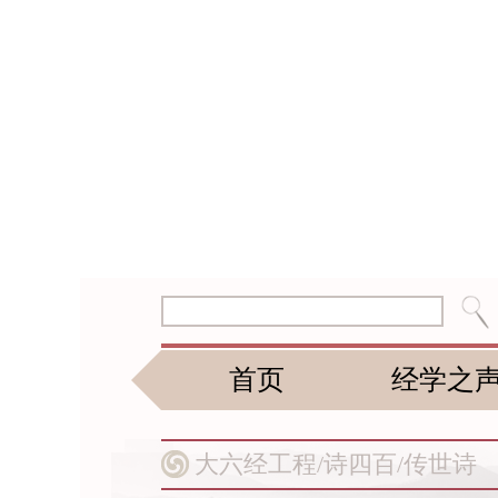
首页
经学之
大六经工程/
诗四百/
传世诗