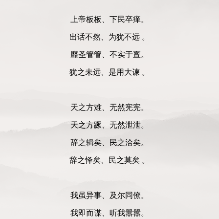
上帝板板、下民卒瘅。
出话不然、为犹不远 。
靡圣管管、不实于亶。
犹之未远、是用大谏 。
天之方难、无然宪宪。
天之方蹶、无然泄泄。
辞之辑矣、民之洽矣。
辞之怿矣、民之莫矣 。
我虽异事、及尔同僚。
我即而谋、听我嚣嚣。