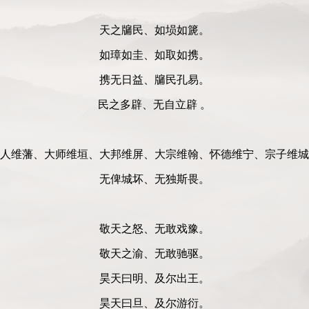
天之牖民、如埙如篪。
如璋如圭、如取如携。
携无日益、牖民孔易。
民之多辟、无自立辟 。
人维藩、大师维垣、大邦维屏、大宗维翰、怀德维宁、宗子维城
无俾城坏、无独斯畏。
敬天之怒、无敢戏豫。
敬天之渝、无敢驰驱。
昊天曰明、及尔出王。
昊天曰旦、及尔游衍。