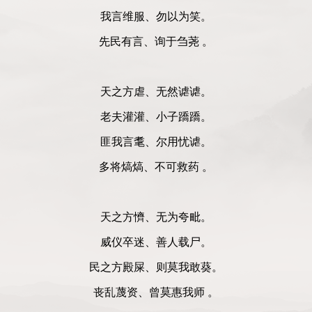
我言维服、勿以为笑。
先民有言、询于刍荛 。
天之方虐、无然谑谑。
老夫灌灌、小子蹻蹻。
匪我言耄、尔用忧谑。
多将熇熇、不可救药 。
天之方懠、无为夸毗。
威仪卒迷、善人载尸。
民之方殿屎、则莫我敢葵。
丧乱蔑资、曾莫惠我师 。