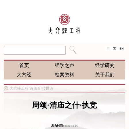
简
繁
EN
首页
经学之声
经学研究
大六经
档案资料
关于我们
大六经工程/
诗四百/
传世诗
周颂·清庙之什·执竞
发布时间:
2022-11-16