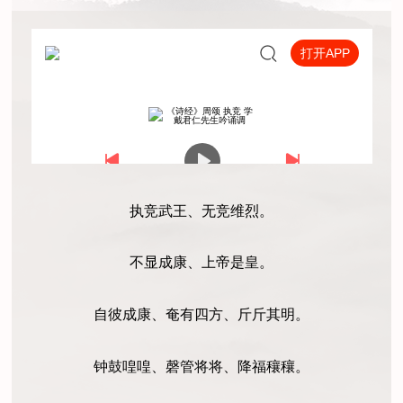
执竞武王、无竞维烈。
不显成康、上帝是皇。
自彼成康、奄有四方、斤斤其明。
钟鼓喤喤、磬管将将、降福穰穰。