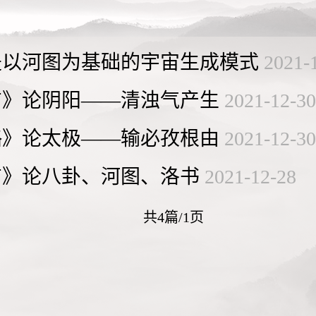
是以河图为基础的宇宙生成模式
2021-
吉》论阴阳——清浊气产生
2021-12-30
略》论太极——输必孜根由
2021-12-30
吉》论八卦、河图、洛书
2021-12-28
共4篇/1页