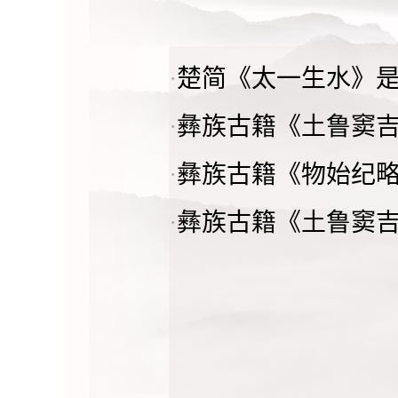
·
楚简《太一生水》
·
彝族古籍《土鲁窦
·
彝族古籍《物始纪
·
彝族古籍《土鲁窦