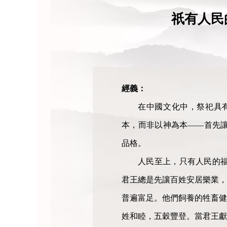
祇有人民
經義：
在中國文化中，祭祀具
本，而非以神為本——首先
品格。
人民至上，只有人民的
君王總是先讓百姓安居樂業，
普遍富足。他們飼養的牲畜健
姓和睦，五穀豐登。當君王獻