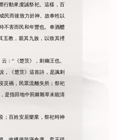
際行動來虔誠祭祀。這樣，百
先成民而後致力於神。故奉牲以
三時不害而民和年豐也。奉酒醴
其五教，親其九族，以致其禋
云：“《楚茨》，刺幽王也。
說，《楚茨》這首詩，是諷刺
疫災禍，民眾流離失所；祭祀
”，是指田地中荊棘雜草未能清
疫；百姓安居樂業，祭祀時神
稷，收穫後裝滿倉廩，君王得