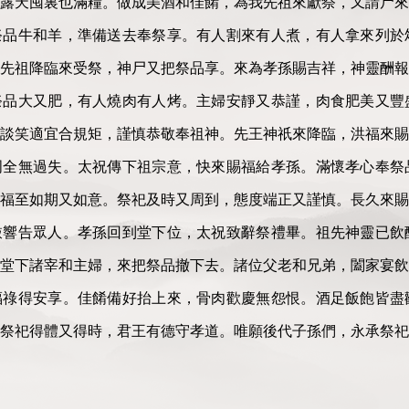
露天囤裏也滿糧。做成美酒和佳餚，為我先祖來獻祭，又請尸來
祭品牛和羊，準備送去奉祭享。有人割來有人煮，有人拿來列於
先祖降臨來受祭，神尸又把祭品享。來為孝孫賜吉祥，神靈酬報
祭品大又肥，有人燒肉有人烤。主婦安靜又恭謹，肉食肥美又豐
談笑適宜合規矩，謹慎恭敬奉祖神。先王神祇來降臨，洪福來賜
周全無過失。太祝傳下祖宗意，快來賜福給孝孫。滿懷孝心奉祭
福至如期又如意。祭祀及時又周到，態度端正又謹慎。長久來賜
敲響告眾人。孝孫回到堂下位，太祝致辭祭禮畢。祖先神靈已飲
。堂下諸宰和主婦，來把祭品撤下去。諸位父老和兄弟，闔家宴飲
福祿得安享。佳餚備好抬上來，骨肉歡慶無怨恨。酒足飯飽皆盡
。祭祀得體又得時，君王有德守孝道。唯願後代子孫們，永承祭祀