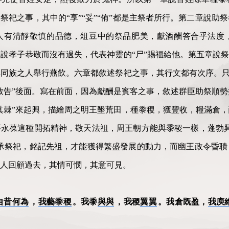
祭祀之事，其中的“享”“妥”“侑”都是主祭者所行。第二章說助
人有清靜敬慎的品德，俎豆中的祭品肥美，獻酒酬答合乎法度
說孝子恭敬而沒有過失，代表神靈的“尸”賜福給他。第五章說祭
同族之人舉行燕飲。六章都敘述祭祀之事，其行文都有次序。只有
致告”後面。寫在前面，因為獻酬是賓客之事，敘述群臣助祭順勢
其棘”來起興，描繪周之明王墾荒田，種黍稷，獲豐收，糧滿倉
永葆這種開拓精神，敬天法祖，周王朝方能與黍稷一樣，蓬勃興
承祭祀，銘記先祖，才能獲得繁盛發展的動力，而幽王政令昏聵
人回顧過去，其情可憫，其意可見。
自昔何為
，
我藝黍稷
。我黍
與與
，我稷
翼翼
。我倉既盈，
我庾