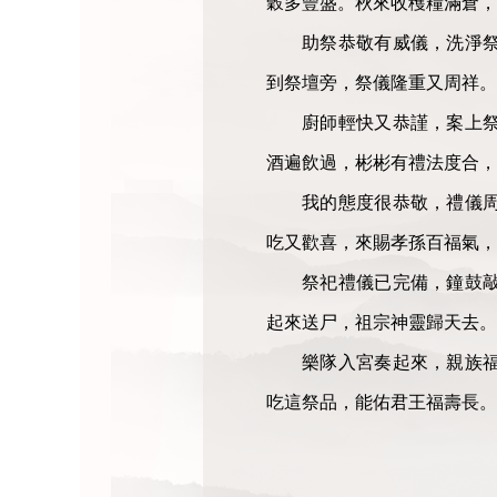
穀多豐盛。秋來收穫糧滿倉，
助祭恭敬有威儀，洗淨
到祭壇旁，祭儀隆重又周祥。
廚師輕快又恭謹，案上
酒遍飲過，彬彬有禮法度合，
我的態度很恭敬，禮儀
吃又歡喜，來賜孝孫百福氣，
祭祀禮儀已完備，鐘鼓
起來送尸，祖宗神靈歸天去
樂隊入宮奏起來，親族
吃這祭品，能佑君王福壽長