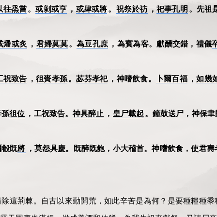
以往烝嘗
。
或剝或亨
，
或肆或將
。
祝祭於祊
，
祀事孔明
。先祖
或燔或炙
，
君婦莫莫
。
為豆孔庶
，為賓為客。獻酬交錯，禮儀
工祝致告
，
徂賚孝孫
。
苾芬孝祀
，神嗜飲食。
卜爾百福
，
如幾
孝孫
徂位
，工祝致告。
神具醉止
，
皇尸載起
。鐘鼓送尸，神保聿
爾殽既
將
，莫怨具慶。既醉既飽，小大稽首。神嗜飲食，使君壽
清除這荊棘。自古以來勤開荒，如此辛苦是為何？是要種糧種黍