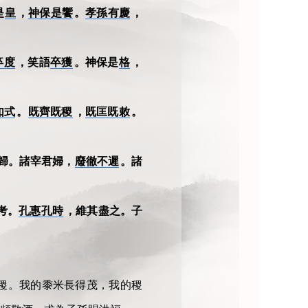
是
皇
，
神保是饗
。
孝孫有慶
，
卒度
，笑語
卒獲
。神保是
格
，
如式
。
既齊既稷
，
既匡既敕
。
歸。諸宰君婦，
廢徹不遲
。諸
考。
孔惠孔時
，維其盡之。子
稷。我的黍米長得茂，我的稷