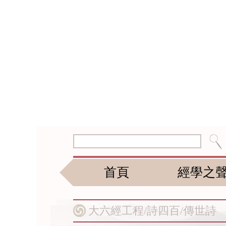
首頁
經學之
大六經工程/
詩四百/
傳世詩