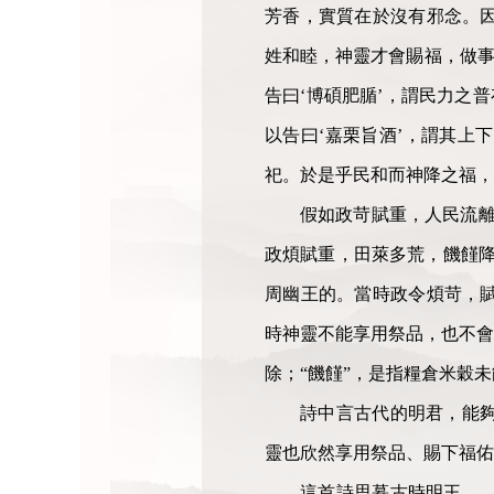
芳香，實質在於沒有邪念。
姓和睦，神靈才會賜福，做事
告曰‘博碩肥腯’，謂民力之
以告曰‘嘉栗旨酒’，謂其上
祀。於是乎民和而神降之福，
假如政苛賦重，人民流離
政煩賦重，田萊多荒，饑饉降
周幽王的。當時政令煩苛，
時神靈不能享用祭品，也不會
除；“饑饉”，是指糧倉米穀
詩中言古代的明君，能
靈也欣然享用祭品、賜下福佑
這首詩思慕古時明王—