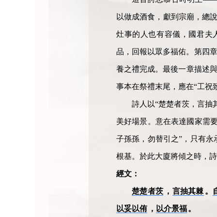
以做成酒食，獻到宗廟，總說
灶事的人也有容儀，國君夫
品，回報以眾多福佑。第四章
養之禮完成。最後一章描述與
事本在祭禮末尾，應在“工祝
詩人以“楚楚者茨，言抽
美好場景。意在表達國家需要
子孫孫，勿替引之”，只有永
根基。於此大廈將傾之時，詩
經文：
楚楚者茨
，
言抽其棘
。
以妥以侑
，
以介景福
。