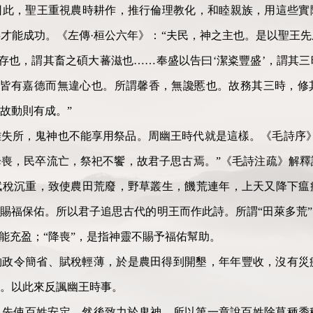
因此，聖王重視農時耕作，推行倫理教化，和睦親族，用這些實
才能成功。《左傳·桓公六年》：“夫民，神之主也。是以聖王
普存也，謂其畜之碩大蕃滋也……奉盛以告曰‘潔粢豐盛’，謂其
下皆有嘉德而無違心也。所謂馨香，無讒慝也。故務其三時，修
故動則有成。”
失所，鬼神也不能享用祭品。周幽王時代就是這樣。《毛詩序》
喪，民卒流亡，祭祀不饗，故君子思古焉。”《毛詩注疏》解釋
賦稅沉重，致使農田荒廢，野草叢生，饑荒連年，上天又降下瘟
賜福保佑。所以君子追思古代的明王而作此詩。所謂“田萊多荒
未能充盈；“降喪”，是指神靈不賜予福佑幫助。
夠政令簡省、賦稅輕薄，於是農田得到開墾，年年豐收，沒有災
。以此來反諷幽王時事。
—先使百姓安定，然後致力於鬼神。所以第一章說百姓除草種黍