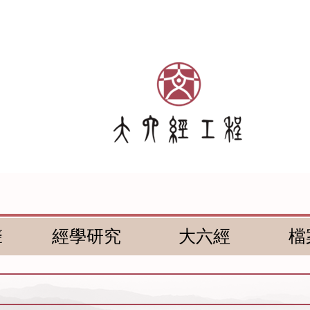
聲
經學研究
大六經
檔