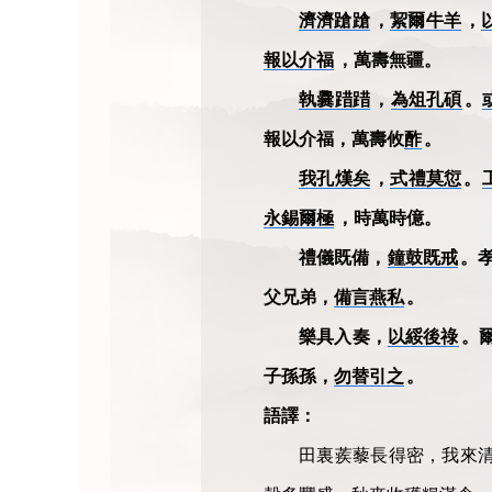
濟濟蹌蹌
，
絜爾牛羊
，
報以介福
，萬壽無疆。
執爨踖踖
，
為俎孔碩
。
報以介福，萬壽攸
酢
。
我孔熯矣
，
式禮莫愆
。
永錫爾極
，時萬時億。
禮儀既備，
鐘鼓既戒
。
父兄弟，
備言燕私
。
樂具入奏，
以綏後祿
。
子孫孫，
勿替引之
。
語譯：
田裏蒺藜長得密，我來