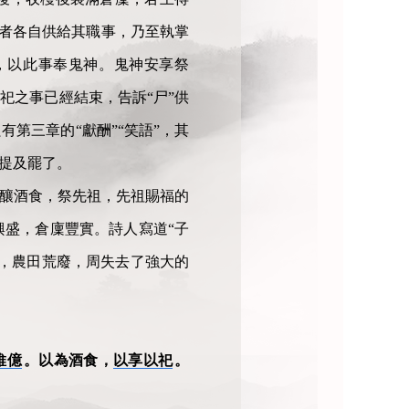
祭者各自供給其職事，乃至執掌
，以此事奉鬼神。鬼神安享祭
祀之事已經結束，告訴“尸”供
第三章的“獻酬”“笑語”，其
提及罷了。
，釀酒食，祭先祖，先祖賜福的
盛，倉廩豐實。詩人寫道“子
，農田荒廢，周失去了強大的
維億
。以為酒食，
以享以祀
。