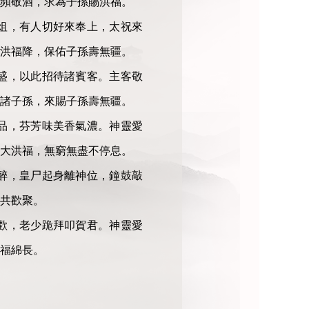
頻敬酒，求為子孫賜洪福。
俎，有人切好來奉上，太祝來
洪福降，保佑子孫壽無疆。
盛，以此招待諸賓客。主客敬
諸子孫，來賜子孫壽無疆。
品，芬芳味美香氣濃。神靈愛
大洪福，無窮無盡不停息。
醉，皇尸起身離神位，鐘鼓敲
共歡聚。
歡，老少跪拜叩賀君。神靈愛
福綿長。