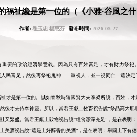
的福祉纔是第一位的（《小雅·谷風之什
作者:
翟玉忠 楊惠芬
發布時間:
2026-05-27
有重要的政治經濟學意義。因為只有百姓富足，才有財力祭祀
讓人民富足，然後再祭祀鬼神——重視人，並一視同仁，這決定
福祉才是第一位的。誠如春秋時隨國賢大夫季梁所說，百姓，才
然後才去侍奉神靈。所以，當君王獻上牲畜祝告說“祭品高大肥
壯又繁盛。當君王獻上穀物祝告說“糧食潔淨充足”，是在表明
上美酒祝告說“這是上好醇香的美酒”，是在表明：舉國上下有