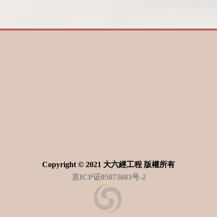
Copyright © 2021 大六經工程 版權所有
京ICP证05073683号-2