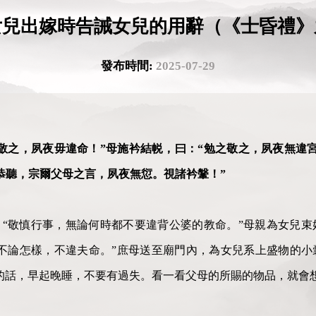
女兒出嫁時告誡女兒的用辭（《士昏禮》
發布時間:
2025-07-29
敬之，夙夜毋違命！”母施衿結帨，曰：“勉之敬之，夙夜無違
恭聽，宗爾父母之言，夙夜無愆。視諸衿鞶！”
“敬慎行事，無論何時都不要違背公婆的教命。”母親為女兒束
不論怎樣，不違夫命。”庶母送至廟門內，為女兒系上盛物的小
的話，早起晚睡，不要有過失。看一看父母的所賜的物品，就會