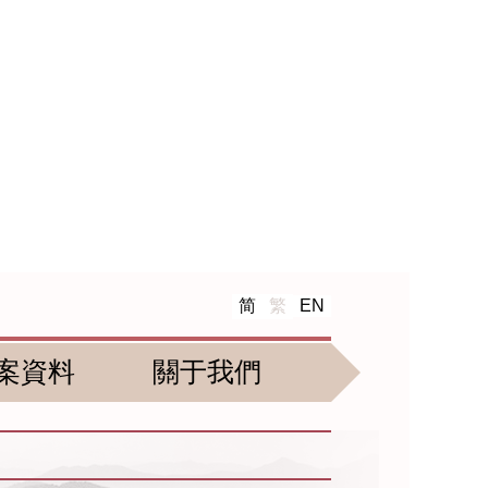
简
繁
EN
案資料
關于我們