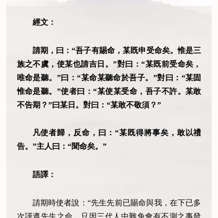
經文：
請期，曰：“吾子有賜命，某既申受命矣。惟是三
族之不虞，使某也請吉日。”對曰：“某既前受命矣，
唯命是聽。”曰：“某命某聽命於吾子。”對曰：“某固
惟命是聽。”使者曰：“某使某受命，吾子不許。某敢
不告期？”曰某日。對曰：“某敢不敬須？”
凡使者歸，反命，曰：“某既得將事矣，敢以禮
告。”主人曰：“聞命矣。”
語譯：
請期時使者說：“先生先前已賜命與我，在下已多
次謹遵先生之命。只因三代人中難免會有不測之事發