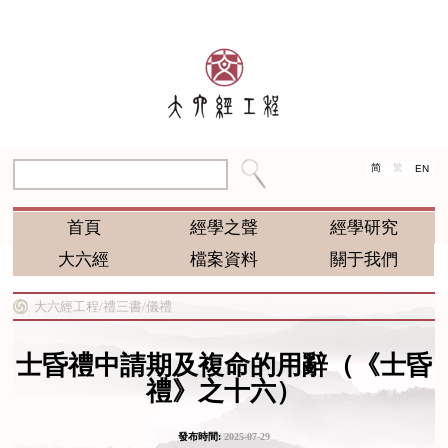
简
繁
EN
首頁
經學之聲
經學研究
大六經
檔案資料
關于我們
大六經工程/
禮三書/
儀禮
士昏禮中請期及複命的用辭（《士昏
禮》之十六）
發布時間:
2025-07-29