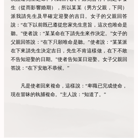
生（從而影響婚期），所以某某（男方父親，下同）
派我請先生及早確定迎娶的吉日。女子的父親回答
說：“在下以前既已遵從您家先生意旨，這次也唯命是
聽。”使者說：“某某命在下請先生來作決定。”女子的
父親回答說：“在下只願唯命是聽。”使者說：“某某派
在下來請先生決定吉日，先生不肯這樣做，在下不敢
不告知迎娶的日期。”使者告知某日迎娶。女子父親回
答說：“在下安敢不恭候。”
凡是使者回來複命，這樣說：“卑職已完成使命，
現在冒昧的執脯複命。”主人說：“知道了。”