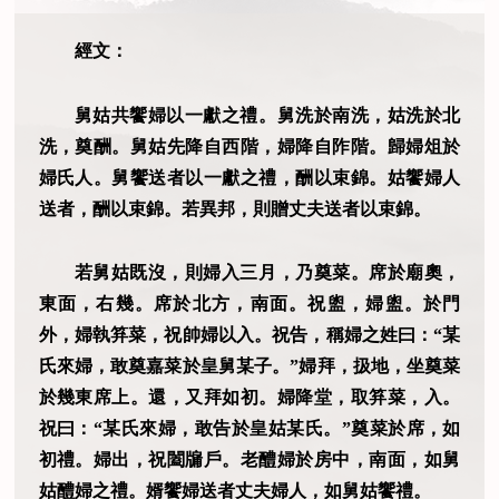
經文：
舅姑共饗婦以一獻之禮。舅洗於南洗，姑洗於北
洗，奠酬。舅姑先降自西階，婦降自阼階。歸婦俎於
婦氏人。舅饗送者以一獻之禮，酬以束錦。姑饗婦人
送者，酬以束錦。若異邦，則贈丈夫送者以束錦。
若舅姑既沒，則婦入三月，乃奠菜。席於廟奧，
東面，右幾。席於北方，南面。祝盥，婦盥。於門
外，婦執笲菜，祝帥婦以入。祝告，稱婦之姓曰：“某
氏來婦，敢奠嘉菜於皇舅某子。”婦拜，扱地，坐奠菜
於幾東席上。還，又拜如初。婦降堂，取笲菜，入。
祝曰：“某氏來婦，敢告於皇姑某氏。”奠菜於席，如
初禮。婦出，祝闔牖戶。老醴婦於房中，南面，如舅
姑醴婦之禮。婿饗婦送者丈夫婦人，如舅姑饗禮。