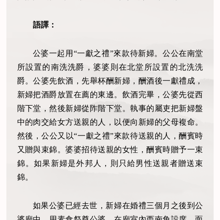
語譯：
公婆一起用“一獻之禮”來款待新婦。公公在南堂
所設置的南洗洗爵，婆婆則在北堂所設置的北洗洗
爵。公婆先飲酒，先舉杯酬新婦，酬酒後一獻禮成，
新婦把酒爵放置在薦的東邊。飲酒完畢，公婆先從西
階下堂，然後新婦從阼階下堂。執事的屬吏把新婦盤
中的肉交給女方送親的人，以便向新婦的父母複命。
然後，公公又以“一獻之禮”來款待送親的人，酬賓時
又贈與束錦。婆婆招待送親的女性，酬賓時贈予一束
錦。如果新婦是外邦人，則只給男性送親者贈送束
錦。
如果公婆已經去世，新婦在婚禮三個月之後到公
婆廟中，用素食祭奠公婆。在廟室內西南角設席，面