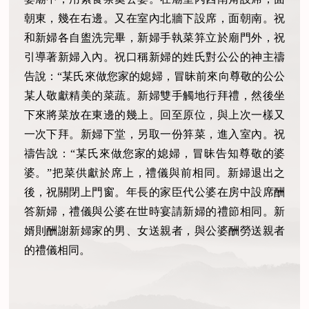
朝東，幾在右邊。又在室內北牆下設席，面朝南。祝
和新婦各自盥洗完畢，新婦手執菜笲立於廟門外，祝
引導著新婦入內。祝口稱新婦的姓氏對公公的神主禱
告說：“某氏來做您家的媳婦，冒昧前來向尊敬的公公
某人敬獻精美的菜蔬。新婦雙手觸地行拜禮，然後坐
下來將菜放在東邊的幾上。回至原位，與上次一樣又
一次下拜。新婦下堂，另取一份笲菜，進入室內。祝
禱告說：“某氏來做您家的媳婦，冒昧告知尊敬的婆
婆。”把菜供獻於席上，禮儀與前相同。新婦退出之
後，祝關閉上門窗。年長的家臣代公婆在房中設席酬
答新婦，禮儀與公婆在世時宴請新婦的禮節相同。新
婿則酬謝新婦家的男、女送親者，與公婆酬勞送親者
的禮儀相同。