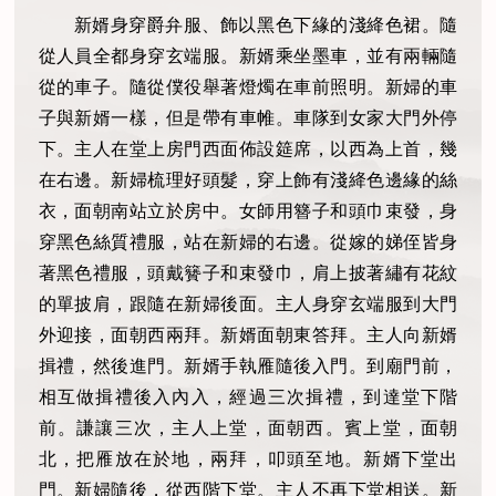
新婿身穿爵弁服、飾以黑色下緣的淺絳色裙。隨
從人員全都身穿玄端服。新婿乘坐墨車，並有兩輛隨
從的車子。隨從僕役舉著燈燭在車前照明。新婦的車
子與新婿一樣，但是帶有車帷。車隊到女家大門外停
下。主人在堂上房門西面佈設筵席，以西為上首，幾
在右邊。新婦梳理好頭髮，穿上飾有淺絳色邊緣的絲
衣，面朝南站立於房中。女師用簪子和頭巾束發，身
穿黑色絲質禮服，站在新婦的右邊。從嫁的娣侄皆身
著黑色禮服，頭戴籫子和束發巾，肩上披著繡有花紋
的單披肩，跟隨在新婦後面。主人身穿玄端服到大門
外迎接，面朝西兩拜。新婿面朝東答拜。主人向新婿
揖禮，然後進門。新婿手執雁隨後入門。到廟門前，
相互做揖禮後入內入，經過三次揖禮，到達堂下階
前。謙讓三次，主人上堂，面朝西。賓上堂，面朝
北，把雁放在於地，兩拜，叩頭至地。新婿下堂出
門。新婦隨後，從西階下堂。主人不再下堂相送。新