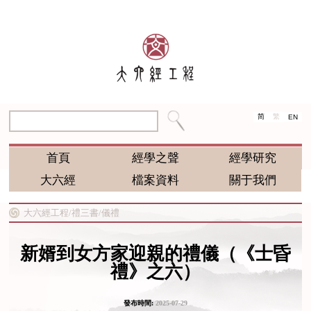
简
繁
EN
首頁
經學之聲
經學研究
大六經
檔案資料
關于我們
大六經工程/
禮三書/
儀禮
新婿到女方家迎親的禮儀（《士昏
禮》之六）
發布時間:
2025-07-29