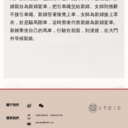
婿親自為新婦駕車，把引車繩交給新婦。女師則推辭
不接引車繩。新婦登著矮凳上車，女師為新婦披上罩
衣，於是驅馬開車，這時禦者代替新婿為新婦駕車。
新婿乘坐自己的馬車，行駛在前面，到達後，在大門
外等候新娘。
關于我們
13801309232、13683537539
聯系我們
alexzhaid@163.com