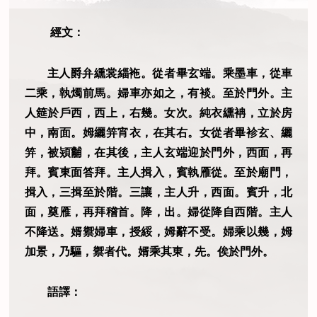
經文：
主人爵弁纁裳緇袘。從者畢玄端。乘墨車，從車
二乘，執燭前馬。婦車亦如之，有裧。至於門外。主
人筵於戶西，西上，右幾。女次。純衣纁袡，立於房
中，南面。姆纚笄宵衣，在其右。女從者畢袗玄、纚
笄，被熲黼，在其後，主人玄端迎於門外，西面，再
拜。賓東面答拜。主人揖入，賓執雁從。至於廟門，
揖入，三揖至於階。三讓，主人升，西面。賓升，北
面，奠雁，再拜稽首。降，出。婦從降自西階。主人
不降送。婿禦婦車，授綏，姆辭不受。婦乘以幾，姆
加景，乃驅，禦者代。婿乘其東，先。俟於門外。
語譯：