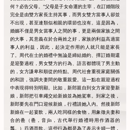
何？必告父母。”父母是子女命運的主宰，在訂婚階段
完全是由雙方家長主持其事，而男女雙方當事人卻並
不出現，甚至連類似相親的環節也沒有。這是因為，
婚姻不僅是男女當事人之間的事，更是兩個家族之間
的大事，其意義在於合兩姓之好，家族的利益高過當
事人的利益，因此，起決定作用的人就只能是家長
了。周代在士的婚禮中無論是締結婚約、擇訂婚期還
是迎娶過程，男女雙方的行為、語言都體現了男主動
的，女方謙卑和順從的特點。周代社會重視家庭關係
的和諧，強調夫妻間的敬重親愛。這一點在親迎過程
中表現得特別明顯。比如，新郎親自到女方家迎娶新
娘，新郎把引車繩交給新娘並為她駕車。到家之後，
新郎要先在門口迎候新娘，行禮請她入內。然後新郎
新娘在一起宴飲，兩人吃同樣的食物，用象徵夫妻和
合的巹（巹，音jǐn，古代舉行婚禮時用作酒器的
瓢。）舀酒而飲。這些行為都是為了表示夫婦一體，