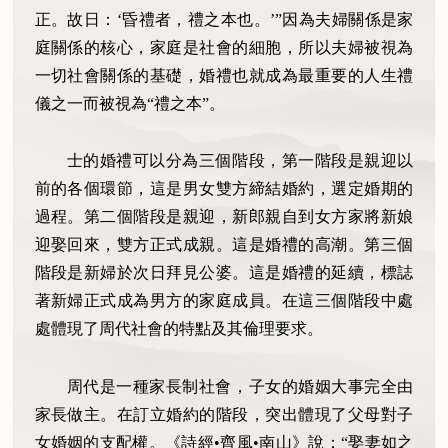
正。故日：‘昏禮者，禮之本也。’”因為夫婦關係是家
庭關係的核心，家庭是社會的細胞，所以夫婦被視為
一切社會關係的基礎，婚禮也就成為最重要的人生禮
儀之一而被視為“禮之本”。
士的婚禮可以分為三個階段，第一階段是親迎以
前的各個環節，這是男女雙方締結婚約，選定婚期的
過程。第二個階段是親迎，新郎親自到女方家將新娘
迎娶回來，雙方正式成親。這是婚禮的高潮。第三個
階段是新婦於次日拜見公婆。這是婚禮的延續，標誌
著新婦正式成為男方的家庭成員。在這三個階段中處
處體現了周代社會的特點及其倫理要求。
周代是一種家長制社會，子女的婚姻大事完全由
家長做主。在訂立婚約的階段，突出體現了父母對子
女婚姻的支配權。《詩經•齊風•南山》說：“娶妻如之