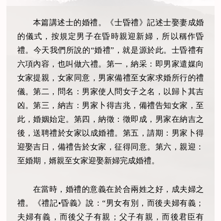
本篇講述士的婚禮。《士昏禮》記述士娶妻成婚
的儀式，按規定男子在昏時親迎新婦，所以稱作昏
禮。今天我們所說的“婚禮”，就是源於此。士昏禮有
六項內容，也叫做六禮。第一，納采：即男家遣媒向
女家提親，女家同意，男家備禮至女家求婚所行的禮
儀。第二，問名：男家使人問女子之名，以歸卜其吉
凶。第三，納吉：男家卜得吉兆，備禮告知女家，至
此，婚姻始定。第四，納徵：徵即成，男家在納吉之
後，送聘禮於女家以成婚禮。第五，請期：男家卜得
迎娶吉日，備禮告於女家，征得同意。第六，親迎：
至婚期，婿親至女家迎娶新婦完成婚禮。
在當時，婚禮的意義在於合兩姓之好，成夫婦之
禮。《禮記•昏義》說：“男女有別，而後夫婦有義；
夫婦有義，而後父子有親；父子有親，而後君臣有