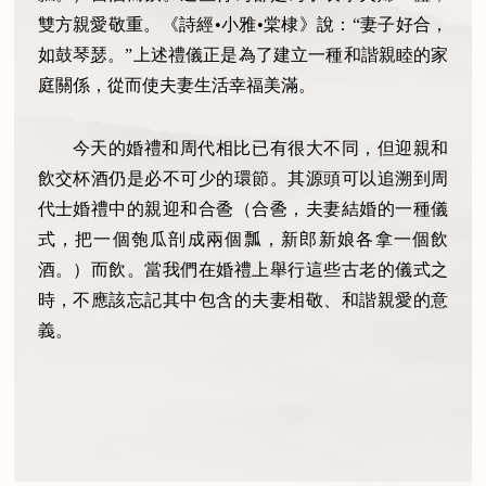
雙方親愛敬重。《詩經•小雅•棠棣》說：“妻子好合，
如鼓琴瑟。”上述禮儀正是為了建立一種和諧親睦的家
庭關係，從而使夫妻生活幸福美滿。
今天的婚禮和周代相比已有很大不同，但迎親和
飲交杯酒仍是必不可少的環節。其源頭可以追溯到周
代士婚禮中的親迎和合巹（合巹，夫妻結婚的一種儀
式，把一個匏瓜剖成兩個瓢，新郎新娘各拿一個飲
酒。）而飲。當我們在婚禮上舉行這些古老的儀式之
時，不應該忘記其中包含的夫妻相敬、和諧親愛的意
義。