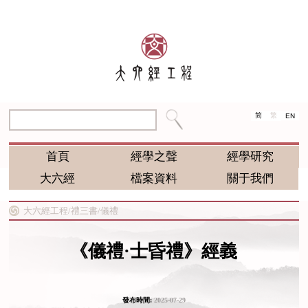
简
繁
EN
首頁
經學之聲
經學研究
大六經
檔案資料
關于我們
大六經工程/
禮三書/
儀禮
《儀禮·士昏禮》經義
發布時間:
2025-07-29