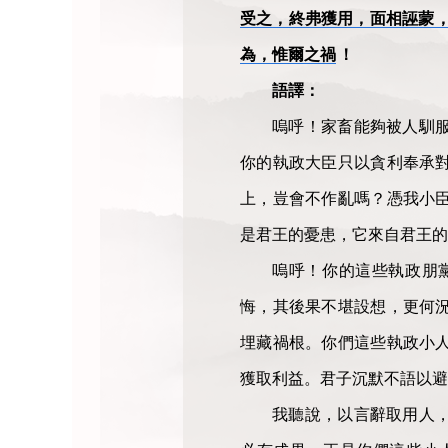
受之，終弗獲用，面相誣蒙
為，惟爾之禍
！
語譯：
嗚呼！家畜能夠被人馴
你的執政大臣只以貪利奉承
上，豈會不作亂嗎？憑我小
是君王的憂患，它來自君王的
嗚呼！你的這些執政朋
悔，其後果不堪設想，更何
埋藏禍根。你們這些執政小
獲取利益。君子沉默不語以避
我聽說，以言辭取用人