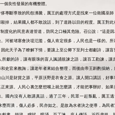
一個良性發展的有機整體。
奢侈專斷導致的民怨沸騰，厲王的處理方式是找來一位衛國巫師
都殺掉，結果國人都不敢說話，到了道路以目的程度。厲王對此
制度化的民意表達管道，防民之口極其危險。召公說：“這是因
險。河被堵塞會決堤氾濫，傷人肯定很多，人民也是一樣的。所
。因此天子為了瞭解下情，要讓上至公卿下至列士都獻詩，讓盲
人所獻的詩，讓有眼珠的盲人諷誦規諫之語，讓百工勸諫，讓
師和史官來教誨，讓老年者來結合整理，而後由帝王斟酌採納，
的山川是財貨之源，平原沃野是衣食之源。讓人開口講話，好事
真正來源。人民心裏怎麼想嘴上就怎麼講，才能把事辦好。如果
聽。國內沒有人敢講真話，過了三年，民眾一起叛亂，厲王逃
水壅而潰，傷人必多，民亦如之。是故為水者決之使導，為民者
史獻書，師箴，瞍賦，矇誦，百工諫，庶人傳語，近臣盡規，