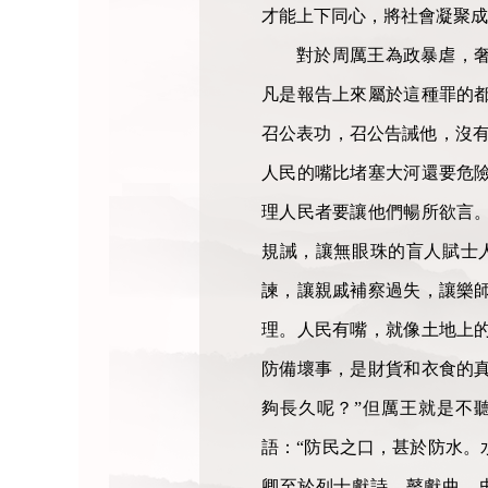
才能上下同心，將社會凝聚成
對於周厲王為政暴虐，
凡是報告上來屬於這種罪的
召公表功，召公告誡他，沒有
人民的嘴比堵塞大河還要危
理人民者要讓他們暢所欲言
規誡，讓無眼珠的盲人賦士
諫，讓親戚補察過失，讓樂
理。人民有嘴，就像土地上
防備壞事，是財貨和衣食的
夠長久呢？”但厲王就是不
語：“防民之口，甚於防水。
卿至於列士獻詩，瞽獻曲，