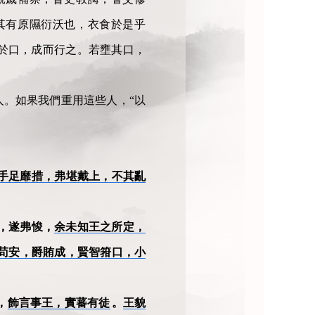
其有原隰衍沃也，衣食於是乎
於口，成而行之。若壅其口，
人。如果我們重用這些人，“以
手足靡措，弗堪戴上，不其亂
，遂弗悛，
余未知王之所定，
苟安，爵賄成，賢智箝口，小
，
飾言事王，實蕃有徒
。
王貌