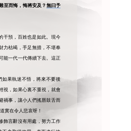
難至而悔，悔將安及？
無曰予
的干預，百姓也是如此。現今
財力枯竭，手足無措，不堪奉
可能一代一代傳續下去。這正
們如果執迷不悟，將來不要後
輕視，如果心裏不重視，就會
避禍事，讓小人們搖唇鼓舌而
道實在令人悲哀呀！
修飾言辭沒有用處，努力工作