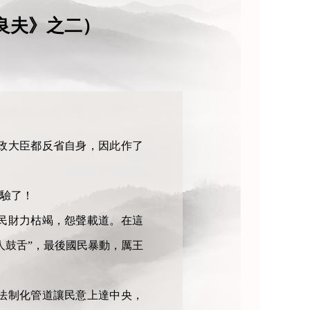
良夫》之二）
政大臣都反省自身，因此作了
驗了！
民財力枯竭，怨聲載道。在這
人鼓舌”，最後國民暴動，厲王
法制化管道讓民意上達中央，