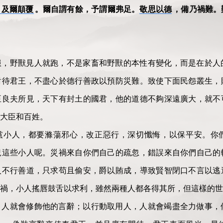
，及爾顛覆
。爾自謂有餘，予謂爾弗足。
敬思以德
，備乃禍難。
服，野獸見人就跑，不是家畜和野獸的本性有變化，而是在於人
對待君王，不盡心於德行善政以預防災難。致使下面民怨叢生，
臣良夫所見，天下有封土的國君，他的道德不夠深遠廣大，就不
大臣和百姓。
黨小人，都要滌蕩邪心，改正惡行，深切懺悔，以保平安。你
況這些小人呢。災禍來自你們自己的疏忽，錯誤來自你們自己的
人不行善道，只求苟且偷安，爵以賄成，導致賢智閉口不言以逃
禍，小人搖唇鼓舌以求利，雖然兩種人都各得其所，但這樣的世
，人就會修飾他的言辭；以行動取用人，人就會竭盡全力做事，