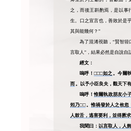
之，而後王斟酌焉，是以事
生。口之宣言也，善敗於是
其與能幾何？”
為了混淆視聽，“賢智箝
言取人”，結果必然是自說自
經文：
嗚呼！
□□□如之
。今爾
而
。以予小臣良夫，觀天下
嗚呼！
惟爾執政朋友小
矧乃□□
。
惟禍發於人之攸忽
人鼓舌，逃害要利，並得厥求
我聞曰：
以言取人，人