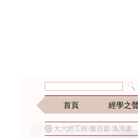
首頁
經學之
大六經工程/
書百篇/
逸周書