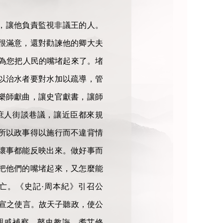
，讓他負責監視非議王的人。
很滿意，還對勸諫他的卿大夫
為您把人民的嘴堵起來了。堵
以治水者要對水加以疏導，管
樂師獻曲，讓史官獻書，讓師
庶人街談巷議，讓近臣都來規
所以政事得以施行而不違背情
壞事都能反映出來。做好事而
把他們的嘴堵起來，又怎麼能
亡。《史記·周本紀》引召公
宣之使言。故天子聽政，使公
親戚補察，瞽史教誨，耆艾修