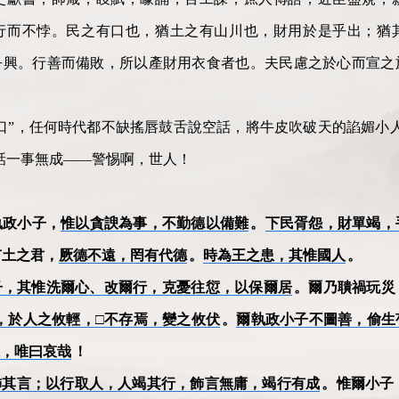
行而不悖。民之有口也，猶土之有山川也，財用於是乎出；猶
乎興。行善而備敗，所以產財用衣食者也。夫民慮之於心而宣之
口”，任何時代都不缺搖唇鼓舌說空話，將牛皮吹破天的諂媚小
話一事無成——警惕啊，世人！
執政小子，
惟以貪諛為事，不勤德以備難
。
下民胥怨，財單竭，
有土之君，
厥德不遠，罔有代德
。
時為王之患，其惟國人
。
子，其惟洗爾心、改爾行，克憂往愆，以保爾居
。爾乃聵禍玩災
，於人之攸輕，□不存焉，變之攸伏
。
爾執政小子不圖善，偷生
，唯曰哀哉
！
飾其言；以行取人，人竭其行，飾言無庸，竭行有成
。惟爾小子