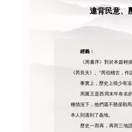
違背民意、
經義：
《周書序》對於本篇輕
《芮良夫》。“芮伯稽古，作
事實上，歷史上很少有這
周厲王是西周末年有名
種情況下，他們還不懸崖勒馬
本人則逃到了彘地。
歷史一而再，再而三地