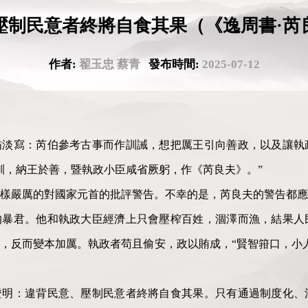
壓制民意者終將自食其果（《逸周書·芮
作者:
翟玉忠 蔡青
發布時間:
2025-07-12
描淡寫：芮伯參考古事而作訓誡，想把厲王引向善政，以及讓執
訓，納王於善，暨執政小臣咸省厥躬，作《芮良夫》。”
樣嚴厲的對國家元首的批評警告。不幸的是，芮良夫的警告都應
的暴君。他和執政大臣經濟上只會壓榨百姓，涸澤而漁，結果人
，反而變本加厲。執政者苟且偷安，政以賄成，“賢智箝口，小
證明：違背民意、壓制民意者終將自食其果。只有通過制度化、