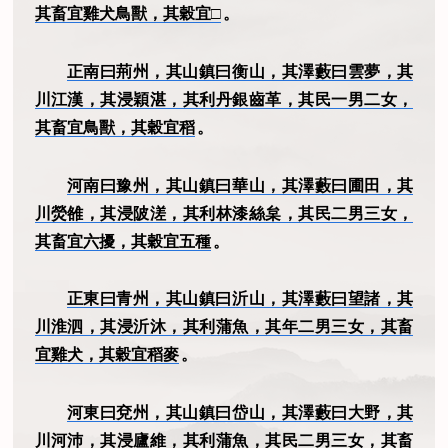
其畜宜雞犬鳥獸，其穀宜□
。
正南曰荊州，其山鎮曰衡山，其澤藪曰雲夢，其
川江漢，其浸穎湛，其利丹銀齒革，其民一男二女，
其畜宜鳥獸，其穀宜稻
。
河南曰豫州，其山鎮曰華山，其澤藪曰圃田，其
川熒雒，其浸陂溠，其利林漆絲枲，其民二男三女，
其畜宜六擾，其穀宜五種
。
正東曰青州，其山鎮曰沂山，其澤藪曰望諸，其
川淮泗，其浸沂沐，其利蒲魚，其年二男三女，其畜
宜雞犬，其穀宜稻麥
。
河東曰兗州，其山鎮曰岱山，其澤藪曰大野，其
川河沛，其浸廬維，其利蒲魚，其民二男三女，其畜