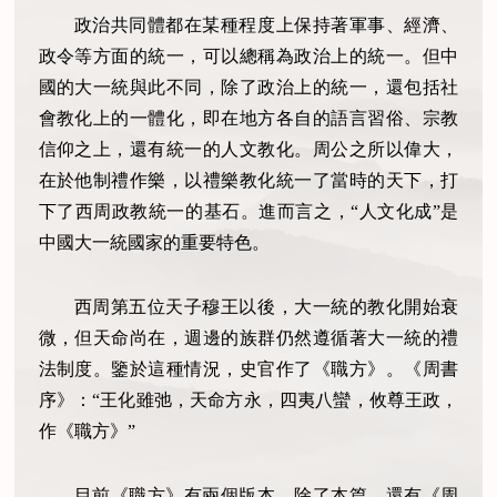
政治共同體都在某種程度上保持著軍事、經濟、
政令等方面的統一，可以總稱為政治上的統一。但中
國的大一統與此不同，除了政治上的統一，還包括社
會教化上的一體化，即在地方各自的語言習俗、宗教
信仰之上，還有統一的人文教化。周公之所以偉大，
在於他制禮作樂，以禮樂教化統一了當時的天下，打
下了西周政教統一的基石。進而言之，“人文化成”是
中國大一統國家的重要特色。
西周第五位天子穆王以後，大一統的教化開始衰
微，但天命尚在，週邊的族群仍然遵循著大一統的禮
法制度。鑒於這種情況，史官作了《職方》。《周書
序》：“王化雖弛，天命方永，四夷八蠻，攸尊王政，
作《職方》”
目前《職方》有兩個版本，除了本篇，還有《周