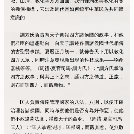
域、山澤、教化等方方面面。我們僅列出與教化有關
的幾個機構，它涉及周代是如何鑄牢中華民族共同體
意識的——
訓方氏負責向天子彙報四方諸侯國的政事，和他
們君臣的思想動向，向天子講述各個諸侯國世代相傳
的古聖賢事蹟。夏曆正月初一，就佈告天下用以教化
四方民眾，同時注意發現新出現的科技成果——物產
器械等等。《周禮·夏官司馬·訓方氏》：“訓方氏掌道
四方之政事，與其上下之志，誦四方之傳道。正歲，
則布而訓四方，而觀新物。”
匡人負責傳達管理國家的八法、八則，以便正確
治理各諸侯國。同時考察他們是否有為奸作惡，使他
們不敢違背法度，謹遵天子的命令。《周禮·夏官司馬·
匡人》：“匡人掌達法則，匡邦國，而觀其慝。使無敢