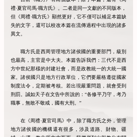
禮·夏官司馬·職方氏》。二者是同一文獻的不同版本，
但《周禮·職方氏》顯然更好，它不僅可以補足本篇缺
失的文字，還可以校改本篇在流傳過程中出現的諸多
異文。
職方氏是西周管理地方諸侯國的重要部門，級別
也最高，主官是中大夫。本篇告訴我們：三代不是西
方中世紀那樣的封建社會，而是政教統一的大統一國
家。諸侯國只是地方行政單位，它們要嚴格遵從國家
制度法令，定期被考核。若出現嚴重問題，就會受到
刑罰。誠如天子在文告中所說的：“各修平乃守，考乃
職事，無敢不敬戒，國有大刑。”
在《周禮·夏官司馬》中，除了職方氏之外，管理
地方諸侯國的機構還有很多，涉及道路、財物、疆