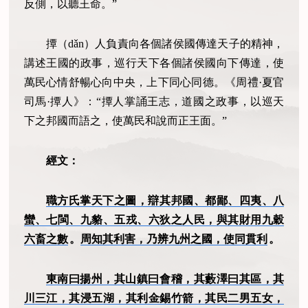
反側，以聽王命。”
撢（dǎn）人負責向各個諸侯國傳達天子的精神，
講述王國的政事，巡行天下各個諸侯國向下傳達，使
萬民心情舒暢心向中央，上下同心同德。《周禮·夏官
司馬·撢人》：“撢人掌誦王志，道國之政事，以巡天
下之邦國而語之，使萬民和說而正王面。”
經文：
職方氏掌天下之圖，辯其邦國、都鄙、四夷、八
蠻、七閩、九貉、五戎、六狄之人民，與其財用九穀
六畜之數
。
周知其利害，乃辨九州之國，使同貫利
。
東南曰揚州，其山鎮曰會稽，其藪澤曰其區，其
川三江，其浸五湖，其利金錫竹箭，其民二男五女，