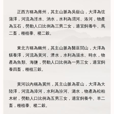
正西方稱為雍州，其主山脈為吳嶽山，大澤為弦
蒲澤，河流為涇水、汭水，水利為渭河、洛河，物產
為玉石，勞動人口比例為三男二女，適宜飼養牛、馬
二畜，種植黍、稷二穀。
東北方稱為幽州，其主山脈為醫巫閭山，大澤為
貕養澤，河流為黃河、濟水，水利為淄水、時水，物
產為魚類、海鹽，勞動人口比例為一男三女，適宜飼
養四畜，種植三穀。
黃河以內稱為冀州，其主山脈為霍山，大澤為大
陸澤，河流為漳河，水利為汾河、潞水，物產為松柏
木材，勞動人口比例為五男三女，適宜飼養牛、羊二
畜，種植黍、稷二穀。