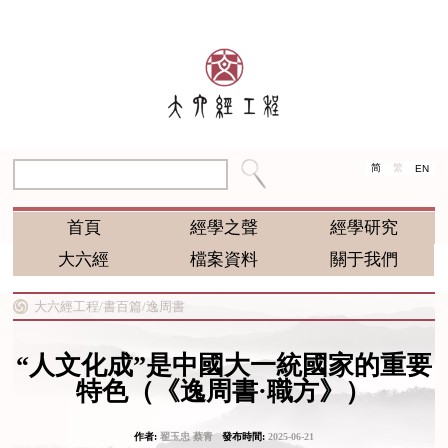
简
繁
EN
首頁
經學之聲
經學研究
大六經
檔案資料
關于我們
大六經工程/
書百篇/
逸周書
“人文化成”是中國大一統國家的重要
特色（《逸周書·職方》）
作者:
翟玉忠 蔡青
發布時間:
2025-06-21