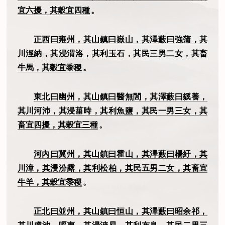
宜六擾，其穀宜四種
。
正西曰雍州，其山鎮曰嶽山，其澤藪曰強蒲，其
川涇納，其浸渭洛，其利玉石，其民三男二女，其畜
牛馬，其穀宜黍稷
。
東北曰幽州，其山鎮曰醫無閭，其澤藪曰貕養，
其川河沛，其浸菑時，其利魚鹽，其民一男三女，其
畜宜四擾，其穀宜三種
。
河內曰冀州，其山鎮曰霍山，其澤藪曰楊紆，其
川漳，其浸汾露，其利松柏，其民五男二女，其畜宜
牛羊，其穀宜黍稷
。
正北曰並州，其山鎮曰恒山，其澤藪曰昭余祁，