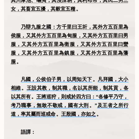
其川虖池、嘔夷，其浸淶易，其利布帛，其民二男三
女，其畜宜五擾，其穀宜五種
。
乃辯九服之國：方千里曰王圻，其外方五百里為
侯服，又其外方五百里為甸服，又其外方五百里曰男
服，又其外方五百里為衛服，又其外方五百里曰蠻
服，又其外方五百里為鎮服，又其外方五百里為藩
服
。
凡國，公侯伯子男，以周知天下
。
凡拜國，大小
相維
。
王設其教，制其職，名以其所能，制其貢，各
以其所有
。
王將巡狩，則戒於四方曰：“各修平乃守，
考乃職事，無敢不敬戒，國有大刑
。”
及王者之所行
道，率其屬而巡戒命
。
王殷國，亦如之
。
語譯：