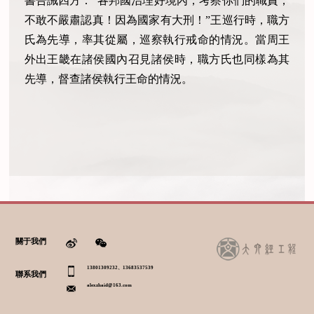
書告誡四方：“各邦國治理好境內，考察你們的職責，
不敢不嚴肅認真！因為國家有大刑！”王巡行時，職方
氏為先導，率其從屬，巡察執行戒命的情況。當周王
外出王畿在諸侯國內召見諸侯時，職方氏也同樣為其
先導，督查諸侯執行王命的情況。
關于我們
13801309232、13683537539
聯系我們
alexzhaid@163.com