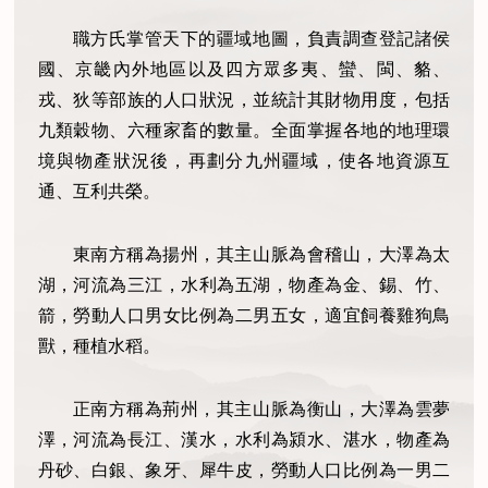
職方氏掌管天下的疆域地圖，負責調查登記諸侯
國、京畿內外地區以及四方眾多夷、蠻、閩、貉、
戎、狄等部族的人口狀況，並統計其財物用度，包括
九類穀物、六種家畜的數量。全面掌握各地的地理環
境與物產狀況後，再劃分九州疆域，使各地資源互
通、互利共榮。
東南方稱為揚州，其主山脈為會稽山，大澤為太
湖，河流為三江，水利為五湖，物產為金、錫、竹、
箭，勞動人口男女比例為二男五女，適宜飼養雞狗鳥
獸，種植水稻。
正南方稱為荊州，其主山脈為衡山，大澤為雲夢
澤，河流為長江、漢水，水利為潁水、湛水，物產為
丹砂、白銀、象牙、犀牛皮，勞動人口比例為一男二