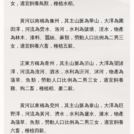
女，適宜飼養鳥獸，種植水稻。
黃河以南稱為豫州，其主山脈為華山，大澤為圃
田澤，河流為熒水、洛河，水利為陂塘、溠水，物產
為林木、漆料、蠶絲、麻類，勞動人口比例為二男三
女，適宜飼養六畜，種植五穀。
正東方稱為青州，其主山脈為沂山，大澤為望諸
澤，河流為淮河、泗水，水利為沂河、沭河，物產為
蒲草、魚類，勞動人口比例為二男三女，適宜飼養
雞、狗二畜，種植稻、麥二穀。
黃河以東稱為兗州，其主山脈為泰山，大澤為巨
野澤，河流為黃河、濟水，水利為廬水、濰水，物產
為蒲草、魚類，勞動人口比例為二男三女，適宜飼養
六畜，種植四穀。