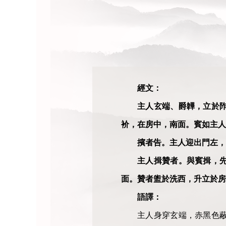
經文：
主人玄端、爵韠，立於
衸，在房中，南面。賓如主人
擯者告。主人迎出門左，
主人揖贊者。與賓揖，
面。贊者盥於洗西，升立於房
語譯：
主人身穿玄端，赤黑色