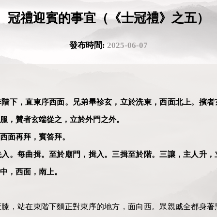
冠禮迎賓的事宜（《士冠禮》之五）
發布時間:
2025-06-07
阼階下，直東序西面。兄弟畢袗玄，立於洗東，西面北上。擯者
服，贊者玄端從之，立於外門之外。
西面再拜，賓答拜。
先入。每曲揖。至於廟門，揖入。三揖至於階。三讓，主人升，
中，西面，南上。
蔽膝，站在東階下麵正對東序的地方，面向西。眾親戚全都身著