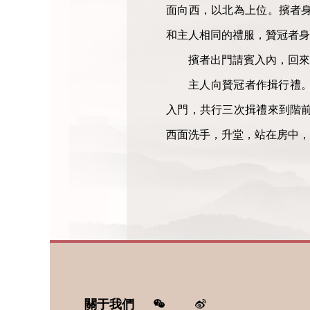
面向西，以北為上位。擯者
和主人相同的禮服，贊冠者身
擯者出門請賓入內，回來
主人向贊冠者作揖行禮
入門，共行三次揖禮來到階
西面洗手，升堂，站在房中
關于我們