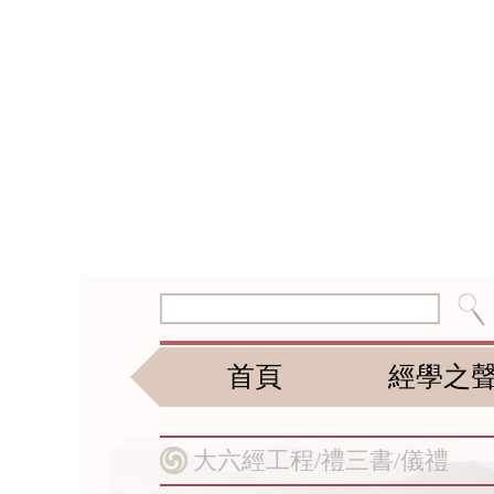
首頁
經學之
大六經工程/
禮三書/
儀禮