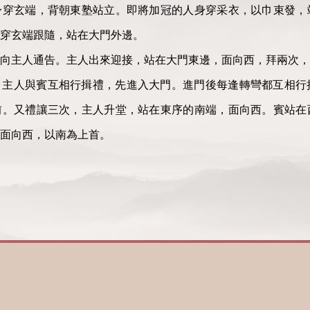
身穿玄端，背朝東塾站立。即將加冠的人身穿采衣，以巾束發，
穿玄端跟隨，站在大門外邊。
向主人通告。主人出來迎接，站在大門東邊，面向西，拜兩次，
。主人與賓互相行揖禮，先進入大門。進門後每逢轉彎都互相行
前。又禮讓三次，主人升堂，站在東序的南端，面向西。賓站在
，面向西，以南為上首。