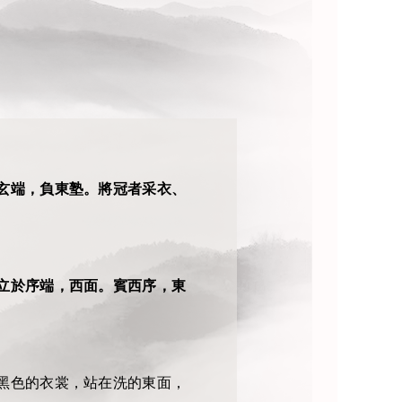
玄端，負東塾。將冠者采衣、
立於序端，西面。賓西序，東
黑色的衣裳，站在洗的東面，