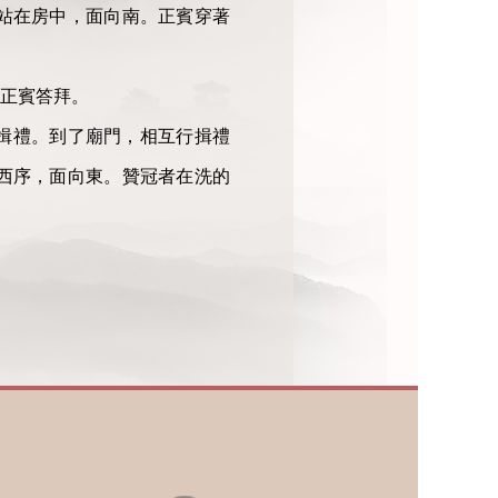
站在房中，面向南。正賓穿著
正賓答拜。
揖禮。到了廟門，相互行揖禮
西序，面向東。贊冠者在洗的