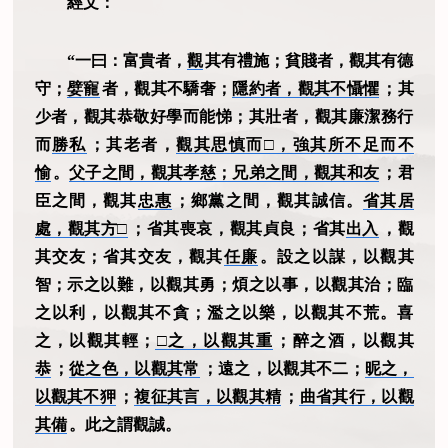
經文：
“一曰：富貴者，
觀
其有禮施；貧賤者，觀其有德
守；
嬖寵
者，觀其不驕奢；
隱約者，觀其不懾懼
；其
少者，觀其恭敬好學而能悌；其壯者，觀其廉潔務行
而
勝私
；其老者，
觀其思慎而□，強其所不足而不
愉
。
父子之間，觀其孝慈；兄弟之間，觀其和友
；君
臣之間，觀其
忠惠
；鄉黨之間，觀其誠信。
省其居
處，觀其方□
；省其喪哀，觀其貞良；省其
出入
，觀
其交友；省其交友，觀其
任廉
。設之以謀，以觀其
智；示之以難，以觀其勇；煩之以事，以觀其治；臨
之以利，以觀其不貪；濫之以樂，以觀其不荒。喜
之，以觀其輕；
□之，以觀其重
；醉之酒，以觀其
恭
；
從之色，以觀其常
；遠之，以觀其不二；
昵之，
以觀其不狎
；
複征其言，以觀其精
；
曲省其行，以觀
其備
。此之謂觀誠。