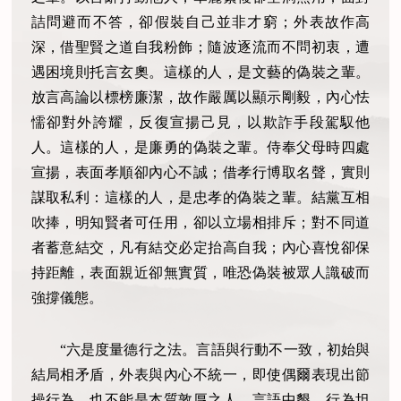
詰問避而不答，卻假裝自己並非才窮；外表故作高
深，借聖賢之道自我粉飾；隨波逐流而不問初衷，遭
遇困境則托言玄奧。這樣的人，是文藝的偽裝之輩。
放言高論以標榜廉潔，故作嚴厲以顯示剛毅，內心怯
懦卻對外誇耀，反復宣揚己見，以欺詐手段駕馭他
人。這樣的人，是廉勇的偽裝之輩。侍奉父母時四處
宣揚，表面孝順卻內心不誠；借孝行博取名聲，實則
謀取私利：這樣的人，是忠孝的偽裝之輩。結黨互相
吹捧，明知賢者可任用，卻以立場相排斥；對不同道
者蓄意結交，凡有結交必定抬高自我；內心喜悅卻保
持距離，表面親近卻無實質，唯恐偽裝被眾人識破而
強撐儀態。
“六是度量德行之法。言語與行動不一致，初始與
結局相矛盾，外表與內心不統一，即使偶爾表現出節
操行為，也不能是本質敦厚之人。言語中懇，行為坦