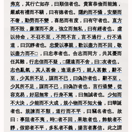
弗克
，其行亡如存，曰順信者也。貴富恭儉而能施，
嚴威有禮而不驕，曰有德者也。
隱約而不懾，安樂而
不奢，勤勞而不變
，喜怒而有度，曰有守者也。
直方
而不毀，廉潔而不戾，強立而無私，曰有經者也
。
虛
以待命，不召不至，不問不言，言不過行，行不過
道
，曰沉靜者也。
忠愛以事親，歡以盡力而不回，敬
以盡力而不□
，曰忠孝者也。合志而同方，共其憂而
任其難，
行忠信而不疑，□隱遠而不舍，曰□友者也
。
志色亂氣，其人甚偷，進退多巧，就人甚數，辭不
至，少其所不足，謀而不已，曰偽詐者也
。
辭不至，
少其所不足，謀而不已，曰偽詐者也
。
言行亟變，從
容克易，好惡無常，行身不篤
，曰無誠者也。
少知而
不大決，少能而不大成，規小物而不知大倫
，曰華誕
者也。
規諫而不類，道行而不平
，曰竊名者也。故
曰：
事阻者不夷，時□者不回，果敢者也，飾貌者不
靜，假節者不平，多私者不義，揚言者寡信
。此之謂