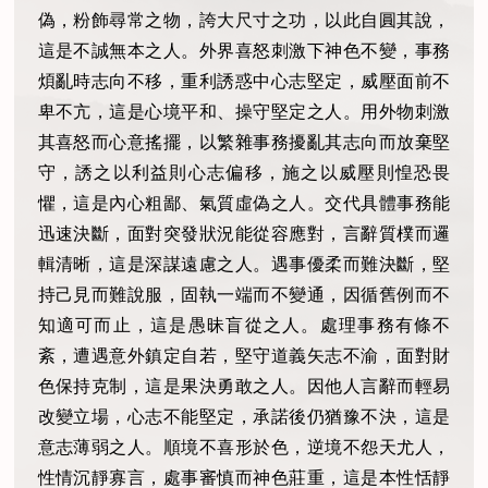
偽，粉飾尋常之物，誇大尺寸之功，以此自圓其說，
這是不誠無本之人。外界喜怒刺激下神色不變，事務
煩亂時志向不移，重利誘惑中心志堅定，威壓面前不
卑不亢，這是心境平和、操守堅定之人。用外物刺激
其喜怒而心意搖擺，以繁雜事務擾亂其志向而放棄堅
守，誘之以利益則心志偏移，施之以威壓則惶恐畏
懼，這是內心粗鄙、氣質虛偽之人。交代具體事務能
迅速決斷，面對突發狀況能從容應對，言辭質樸而邏
輯清晰，這是深謀遠慮之人。遇事優柔而難決斷，堅
持己見而難說服，固執一端而不變通，因循舊例而不
知適可而止，這是愚昧盲從之人。處理事務有條不
紊，遭遇意外鎮定自若，堅守道義矢志不渝，面對財
色保持克制，這是果決勇敢之人。因他人言辭而輕易
改變立場，心志不能堅定，承諾後仍猶豫不決，這是
意志薄弱之人。順境不喜形於色，逆境不怨天尤人，
性情沉靜寡言，處事審慎而神色莊重，這是本性恬靜