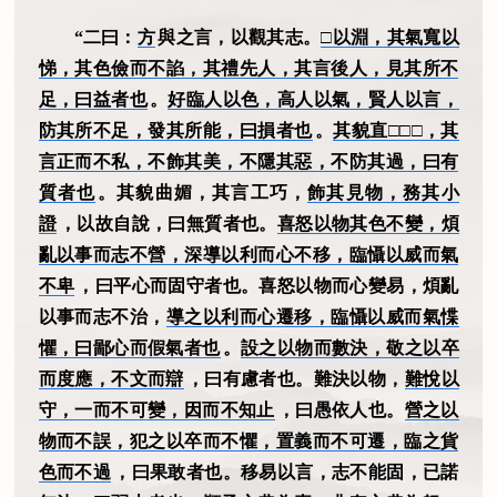
“二曰：
方
與之言，以觀其志。
□以淵，其氣寬以
悌，其色儉而不諂，其禮先人，其言後人，見其所不
足，曰益者也
。
好臨人以色，高人以氣，賢人以言，
防其所不足，發其所能，曰損者也
。
其貌直□□□，其
言正而不私，不飾其美，不隱其惡，不防其過，曰有
質者也
。其貌曲媚，其言工巧，
飾其見物，務其小
證
，以故自說，曰無質者也。
喜怒以物其色不變，煩
亂以事而志不營，深導以利而心不移，臨懾以威而氣
不卑
，曰平心而固守者也。喜怒以物而心變易，煩亂
以事而志不治，
導之以利而心遷移，臨懾以威而氣惵
懼，曰鄙心而假氣者也
。
設之以物而數決，敬之以卒
而度應，不文而辯
，曰有慮者也。難決以物，
難悅以
守，一而不可變，因而不知止
，曰愚依人也。
營之以
物而不誤，犯之以卒而不懼，置義而不可遷，臨之貨
色而不過
，曰果敢者也。移易以言，志不能固，已諾