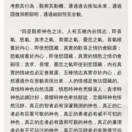
考察其行為，觀察其動機。通過過去推知未來，通過
隱微洞察顯明，通過細節預見全貌。
“四是觀察神色之法。人有五種內在情志，即喜
氣、怒氣、貪求之氣、畏懼之氣、憂悲之氣。喜氣積
蓄於內心，即使想隱藏，真實的歡喜之情仍會顯露；
怒氣積蓄於內心，即使想隱藏，真實的憤怒之情仍會
顯現；貪求、畏懼、憂悲之氣即使刻意隱藏，內在真
實的情緒也必定會展露。五種情志真實存於內心，必
然通過外在形貌表現出來，人的情感是無法隱藏的。
喜悅時神色自然流露，憤怒時神色兇狠逼人，貪求時
神色諂媚討好，畏懼時神色卑怯順從，悲傷時神色悵
然沉靜。真正的智者必有深邃難測的神色，真正的仁
者必有莊重可敬的神色，真正的勇者必有威不可犯的
神色，真正的忠者必有溫和可親的神色，真正的廉潔
者必有不可玷污的神色，真正的沉靜者必有敦厚可信