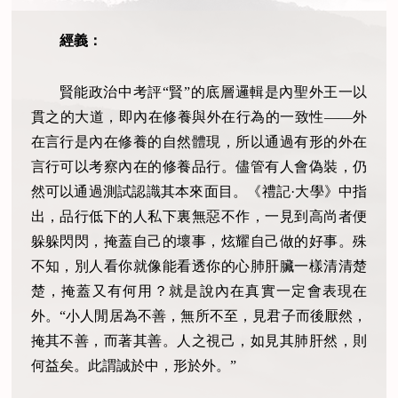
經義：
賢能政治中考評“賢”的底層邏輯是內聖外王一以
貫之的大道，即內在修養與外在行為的一致性——外
在言行是內在修養的自然體現，所以通過有形的外在
言行可以考察內在的修養品行。儘管有人會偽裝，仍
然可以通過測試認識其本來面目。《禮記·大學》中指
出，品行低下的人私下裏無惡不作，一見到高尚者便
躲躲閃閃，掩蓋自己的壞事，炫耀自己做的好事。殊
不知，別人看你就像能看透你的心肺肝臟一樣清清楚
楚，掩蓋又有何用？就是說內在真實一定會表現在
外。“小人閒居為不善，無所不至，見君子而後厭然，
掩其不善，而著其善。人之視己，如見其肺肝然，則
何益矣。此謂誠於中，形於外。”