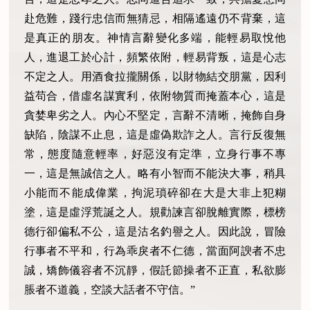
赴危難，踐行忠信而無猜忌，相隔遙遠仍不背棄，這
是真正的朋友。神情言辭變化多端，能輕易取悅他
人，進退工於心計，頻繁依附，輕易背叛，這是心志
不定之人。用酒食拉攏關係，以財物結交朋黨，因利
益苟合，借虛名謀實利，依附物質而掩蓋本心，這是
貪婪卑劣之人。內心不堅定，言辭不清晰，掩飾自身
缺陷，陰謀不止息，這是虛偽欺詐之人。言行反復無
常，態度隨意輕率，好惡沒有定準，立身行事不專
一，這是無誠信之人。略有小智而不能決大事，稍具
小能而不能成偉業，拘泥瑣碎卻在大是大非上犯糊
塗，這是虛浮荒誕之人。規勸諫言卻脫離實際，標榜
德行卻偏私不公，這是沽名釣譽之人。因此說，冒險
行事者不平和，行為乖戾者不仁德，當面阿諛者不忠
誠，矯飾儀容者不沉靜，假託節操者不正直，私欲膨
脹者不道義，空談大話者不守信。”