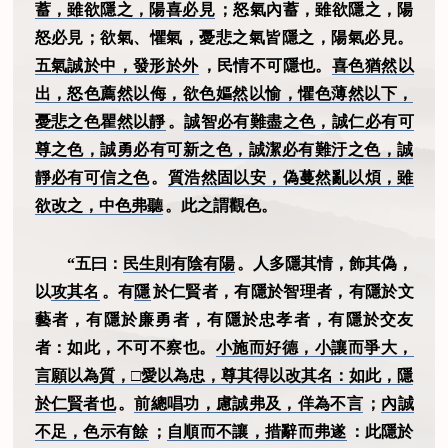
蓄，雖欲隱之，陽喜必見
；怒氣內蓄，雖欲隱之，陽
怒必見；欲氣、懼氣，憂悲之氣皆隱之，陽氣必見。
五氣誠於中，發形於外
，民情不可隱也。
喜色猶然以
出，怒色薦然以侮，欲色嫗然以愉，懼色薄然以下，
憂悲之色瞿然以靜
。
誠智必有難盡之色，誠仁必有可
尊之色，誠勇必有可新之色，誠潔必有難汙之色，誠
靜必有可信之色
。
質浩然固以安，偽蔓然亂以煩，雖
欲改之，中色弗聽
。此之謂觀色。
“五曰：
民生則有陰有陽
。人多隱其情，飾其偽，
以
攻其名
。有
隱
於仁賢者，有隱於智理者，有隱於文
藝者，有隱於廉勇者，有隱於忠孝者，有隱於交友
者：如此，不可不察也。
小施而好德，小讓而爭大，
言願以為質，□愛以為忠，尊其得以改其名：如此，隱
於仁賢者也
。
前總唱功，慮誠弗及，佯為不言
；
內誠
不足，色示有餘
；
自順而不讓，措辭而弗遂
：此隱於