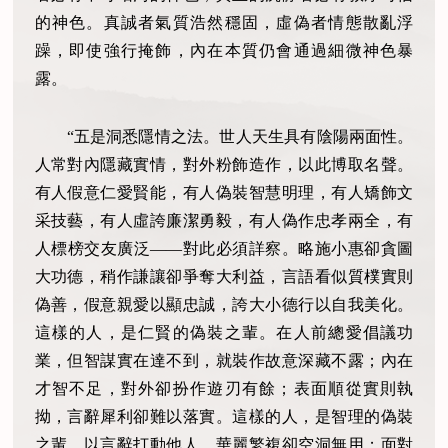
的神色。真誠者氣質浩然穩固，虛偽者情態散亂浮
躁，即使強行掩飾，內在本質仍會通過細微神色暴
露。
“五是洞悉隱情之法。世人天生具有陰陽兩面性。
人常對內隱藏實情，對外粉飾造作，以此博取名聲。
有人假意仁愛賢能，有人偽裝智慧明理，有人矯飾文
采技藝，有人虛誇廉潔勇毅，有人偽作忠孝兩全，有
人標榜交友廣泛——對此必須詳察。略施小惠卻貪圖
大功德，稍作謙讓卻爭奪大利益，言語看似質樸實則
偽善，假意親愛以顯忠誠，誇大小德行以自我美化。
這樣的人，是仁賢的偽裝之輩。在人前總愛倡議功
業，但智謀實在達不到，就裝作故意深藏不露；內在
才智不足，對外卻扮作遊刃有餘；表面順從實則執
拗，言辭犀利卻難以落實。這樣的人，是智理的偽裝
之輩。以言辭打動他人，華麗繁複卻空洞無用；面對