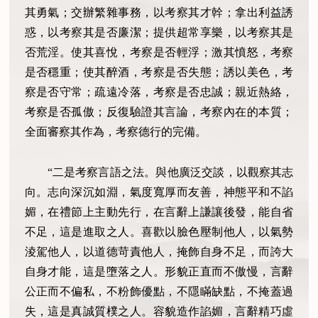
其勇氣；交辦繁雜事務，以考察其才幹；拿出利益誘
惑，以考察其是否廉潔；提供超常享樂，以考察其是
否荒淫。使其喜悅，考察是否輕浮；激其憤怒，考察
是否穩重；使其醉酒，考察是否失態；誘以美色，考
察是否守常；疏遠冷落，考察是否忠誠；親近熱絡，
考察是否孤傲；反復驗證其言論，考察內在的本質；
全面審察其作為，考察德行的完備。
“二是考察言語之法。與他廣泛交談，以觀察其志
向。志向深沉如淵，氣度寬厚而友善，神態平和不諂
媚，在禮節上主動先行，在言辭上謙讓後發，能自省
不足，這是進取之人。喜歡以臉色壓制他人，以氣勢
淩駕他人，以道德苛責他人，掩飾自身不足，而誇大
自身才能，這是墮落之人。形貌正直而不傲慢，言辭
公正而不偏私，不粉飾優點，不隱瞞缺點，不掩蓋過
失，這是真誠質樸之人。容貌造作諂媚，言辭精巧虛