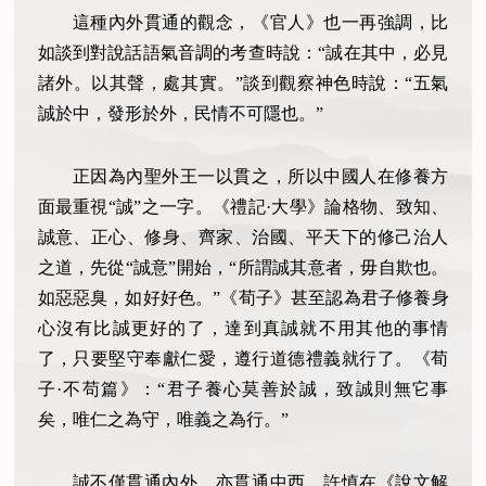
這種內外貫通的觀念，《官人》也一再強調，比
如談到對說話語氣音調的考查時說：“誠在其中，必見
諸外。以其聲，處其實。”談到觀察神色時說：“五氣
誠於中，發形於外，民情不可隱也。”
正因為內聖外王一以貫之，所以中國人在修養方
面最重視“誠”之一字。《禮記·大學》論格物、致知、
誠意、正心、修身、齊家、治國、平天下的修己治人
之道，先從“誠意”開始，“所謂誠其意者，毋自欺也。
如惡惡臭，如好好色。”《荀子》甚至認
為
君子修養身
心沒有比誠更好的了，達到真誠就不用其他的事情
了，只要堅守奉獻仁愛，遵行道德禮義就行了。《荀
子·不苟篇》：“君子養心莫善於誠，致誠則無它事
矣，唯仁之為守，唯義之為行。”
誠不僅貫通內外，亦貫通中西。許慎在《說文解