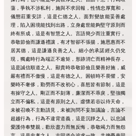
蕩，爭執不涉私利，施與不求回報，性情忠厚寬和，
儀態莊重安詳，這是仁德之人。面對變故能妥善處
理，陷入困境能找到出路，立身處世能夠堅守原則而
終有所成，這是有智慧之人。言語簡少而注重實行，
恭敬節儉而謙遜禮讓，有才智卻不張揚，施恩惠而不
居其德，這是謙遜良善之人。細小的承諾經久仍兌
現，獨處時行為端正不逾矩，形跡消亡而精神長存，
這是誠信順道之人。顯貴時恭敬節儉且樂善好施，威
嚴有禮而不傲慢，這是有德之人。困頓時不畏懼，安
樂時不奢侈，勤勞而不改初心，喜怒皆有節制，這是
有操守之人。剛正而不刻薄，廉潔而不乖戾，堅強獨
立而不偏私，這是有原則之人。虛懷若谷以待天命，
未被召喚不主動請見，未被詢問不妄加議論，言論不
超越行為，行為不違背道義，這是沉靜之人。以忠誠
愛護侍奉雙親，歡欣盡力而無反悔，恭敬竭力而無怨
言，這是忠孝之人。志同道合追求一致，共擔憂患同