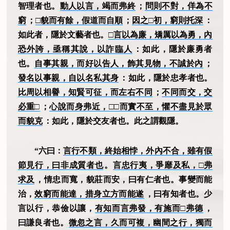
智理者也。
動人以言，竭而弗終
；
問則不對，佯為不
窮
；
□貌而有餘，假道而自順
；
因之□初，窮則托深
：
如此者，隱於文藝者也。
□言以為廉，矯厲以為勇，內
恐外誇，亟稱其說，以詐臨人
：如此，隱於廉勇者
也。
自事其親，而好以告人，飾其見物，不誠於內
；
發名以事親，自以名私其身
：如此，隱於忠孝者也。
比周以相譽，知賢可征，而左右不同
；
不同而交，交
必重□
；
心說而身弗近，□□而實不至，懼不盡見於眾
而貌克
：如此，隱於交友者也。此之謂觀隱。
“六曰：
言行不類，終始相悖，外內不合，雖有假
節見行，曰非成質者也
。
言忠行夷，爭靡及私，□弗
求及
，情忠而寬，貌莊而安，曰有仁者也。事變而能
治，
效窮而能達，措身立方而能遂
，曰有知者也。少
言以行，恭儉以讓，
有知而言弗發，有施而□弗德
，
曰謙良者也。
微忽之言，久而可複，幽間之行，獨而