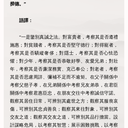
揆德。”
語譯：
“一是鑒別真誠之法。對富貴者，考察其是否遵禮
施惠；對貧賤者，考察其是否堅守德行；對得寵者，
考察其是否驕縱奢侈；對隱士，考察其是否心怯恐
懼；對少年，考察其是否恭敬好學、友愛兄弟；對壯
年，考察其是否廉潔務實、克己奉公；對老者，考察
其是否思慮周詳、彌補不足而不逾矩。在父子關係中
考察父慈子孝，在兄弟關係中考察兄友弟恭，在君臣
關係中考察君惠臣忠，在朋友交往中考察誠信守諾。
觀察其居住日常，可辨別其處世之方；觀察其服喪哀
傷，可辨別其忠貞善良；觀察其來往對象，可辨別其
交友之道；觀察其交友之道，可辨別其品行擔當。設
計謀略危局，以考察其智慧；展示困難挑戰，以考察