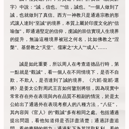
字》中說：“誠，信也。”“信，誠也。”一個人做到了
誠，也就做到了真信。西方一神教只是通過宗教的形
式讓人達到“至誠”的境界，本質上屬於印度文化的“信
瑜伽”，即通過堅定的信仰，虔誠的崇信實現人生境界
的提升，無論這種境界被冠之何名，比如佛教之“涅
槃”、基督教之“天堂”、儒家之“大人”“成人”……
誠是如此重要，所以周人在考查道德品行時，第
一點就是“觀誠”，看一個人在不同情境下，是否不自
欺，不欺人，是否達到了誠的境界。《六韜·龍韜·選
將》是姜太公對周武王言如何鑒別將領，因為現實中
常常存在外在表現與內在品質不相副的情況，於是太
公給出了通過外在表現考察人的八種方法，“八征”，
其內容與《官人》的“觀誠”多有相同之處。包括通過
提出問題，看他知道得是否詳盡清楚；通過詳盡追
問，看他應變的能力；通過私下為其謀取私利，看他