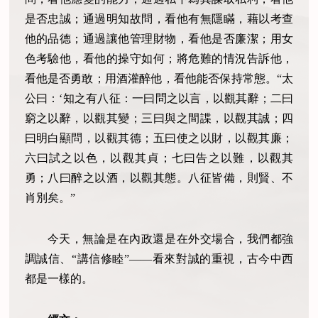
是否忠誠；通過明知故問，看他有無隱瞞，藉以考查
他的品德；通過讓他管理財物，看他是否廉潔；用女
色考驗他，看他的操守如何；將危難的情況告訴他，
看他是否勇敢；用酒灌醉他，看他能否保持常態。“太
公曰：‘知之有八征：一曰問之以言，以觀其辭；二曰
窮之以辭，以觀其變；三曰與之間諜，以觀其誠；四
曰明白顯問，以觀其德；五曰使之以財，以觀其廉；
六曰試之以色，以觀其貞；七曰告之以難，以觀其
勇；八曰醉之以酒，以觀其態。八征皆備，則賢、不
肖別矣。”
今天，無論是在內政還是在外交場合，我們都強
調誠信、“講信修睦”——看來對誠的重視，古今中西
都是一樣的。