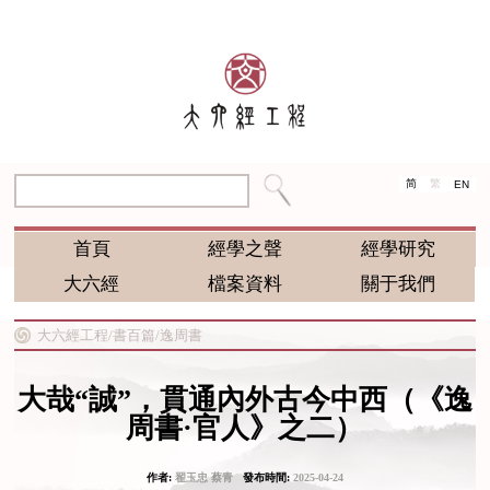
简
繁
EN
首頁
經學之聲
經學研究
大六經
檔案資料
關于我們
大六經工程/
書百篇/
逸周書
大哉“誠”，貫通內外古今中西（《逸
周書·官人》之二）
作者:
翟玉忠 蔡青
發布時間:
2025-04-24