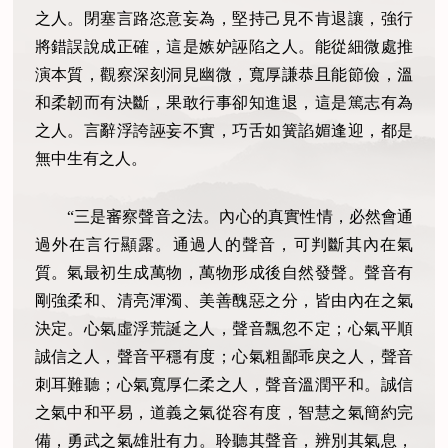
之人。閉塞言路恣意妄為，堅持己見不肯退讓，強行
將錯誤說成正確，這是嫉妒誣陷之人。能從細微處推
演本質，觀察深刻洞見幽微，寬厚謙恭且能節儉，溫
和柔韌而有決斷，果敢行事卻知進退，這是篤志有為
之人。言辭浮誇誣妄不實，巧舌如簧諂媚逢迎，都是
無中生有之人。
“三是審察聲音之法。內心的真實性情，必然會通
過外在言行顯露。通過人的聲音，可判斷其內在氣
質。氣最初生成萬物，萬物形成後自然發聲。聲音有
剛強柔和、清亮渾濁、美善醜惡之分，皆由內在之氣
決定。心氣虛浮荒誕之人，聲音飄忽不定；心氣平順
誠信之人，聲音平穩有度；心氣粗鄙乖戾之人，聲音
刺耳難聽；心氣寬厚仁柔之人，聲音溫潤平和。誠信
之氣中和平易，道義之氣從容有度，智慧之氣簡約完
備，勇武之氣雄壯有力。聆聽其聲音，辨別其氣息，