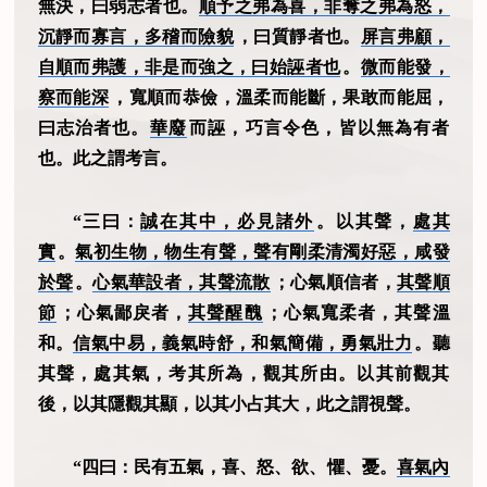
無決，曰弱志者也。
順予之弗為喜，非奪之弗為怒，
沉靜而寡言，多稽而險貌
，曰質靜者也。
屏言弗顧，
自順而弗護，非是而強之，曰始誣者也
。
微而能發，
察而能深
，寬順而恭儉，溫柔而能斷，果敢而能屈，
曰志治者也。
華廢
而誣，巧言令色，皆以無為有者
也。此之謂考言。
“三曰：
誠在其中，必見諸外
。以其聲，
處其
實
。
氣初生物，物生有聲，聲有剛柔清濁好惡，咸發
於聲
。
心氣華設者，其聲流散
；心氣順信者，
其聲順
節
；心氣鄙戾者，
其聲醒醜
；心氣寬柔者，其聲溫
和。
信氣中易，義氣時舒，和氣簡備，勇氣壯力
。聽
其聲，處其氣，考其所為，觀其所由。以其前觀其
後，以其隱觀其顯，以其小占其大，此之謂視聲。
“四曰：民有五氣，喜、怒、欲、懼、憂。
喜氣內