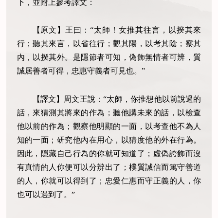
下，並附上參考譯文：
【原文】王曰：“太師！女推其往言，以揆其來
行；聽其來言，以省往行；觀其陽，以考其陰；察其
內，以揆其外。是隱節者可知，偽飾無情者可辨，質
誠居善者可得，忠惠守義者可見也。”
【譯文】周文王說：“太師，你推想他以前說過的
話，來猜測其將來的作為；聽他講未來的話，以檢查
他以前的作為；觀察他明顯的一面，以考查他不為人
知的一面；研究他內在用心，以猜度他的外在行為。
因此，隱藏自己行為的你就可知道了；虛偽誇飾而沒
有真情的人你便可以分辨出了；樸質誠信而篤守善道
的人，你就可以得到了；忠愛仁惠而守正義的人，你
也可以遇到了。”