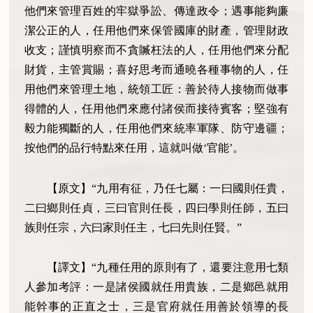
他們來管理百姓的牢獄爭訟、傳達政令；遇事能夠廉
潔公正的人，任用他們來保管國庫的財產，管理財政
收支；謹慎明察而不貪贓枉法的人，任用他們來分配
財貨，主管賞賜；喜好思考而通曉各種事物的人，任
用他們來管理土地，統領工匠：善於待人接物而做事
得體的人，任用他們來應付諸侯而接待賓客；堅強有
毅力能獨斷的人，任用他們來統率軍隊、防守邊疆；
按他們的品行特點來任用，這就叫做‘官能’。
【原文】“九用有征，乃任七屬：一曰國則任貴，
二曰鄉則任貞，三曰官則任長，四曰學則任師，五曰
族則任宗，六曰家則任主，七曰先則任賢。”
【譯文】“九種任用的原則有了，還要注意用七類
人參加考評：一是諸侯國就任用貴族，二是鄉邑就用
能幹事的正直之士，三是官府就任用善於領導的長