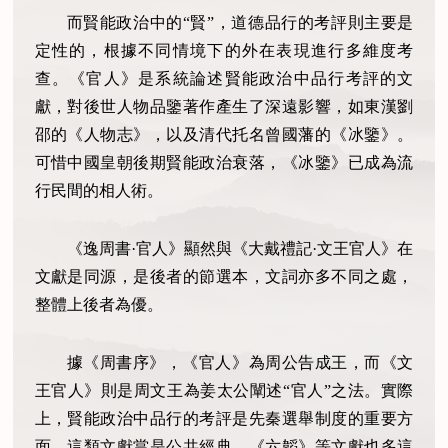
而賢能政治中的“賢”，道德品行的考評則主要是
定性的，根據不同情境下的外在表現進行多維度考
查。《官人》是系統論述賢能政治中品行考評的文
獻，對後世人物品鑒著作產生了深遠影響，如東漢劉
邵的《人物志》，以及清代托名曾國藩的《冰鑒》。
可惜中國皇朝後期賢能政治衰落，《冰鑒》已成為流
行民間的相人術。
《逸周書·官人》顯然與《大戴禮記·文王官人》在
文獻是同源，是後者的節選本，文詞亦多不同之處，
整體上後者為優。
據《周書序》，《官人》為周公告成王，而《文
王官人》則是周文王為姜太公闡述“官人”之法。實際
上，賢能政治中品行的考評是先秦選舉制度的重要方
面，這類文獻當是公共經典，《六韜》等文獻也多這