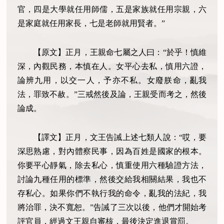
官，四是大學就任用師儒，五是家族就任用宗親，六
是家庭就任用家長，七是老師就用賢者。”
【原文】正月，王親命七屬之人曰：“於乎！慎維
深，內觀民務，本慎在人。女平心去私，慎用六證，
論辨九用，以交一人，予亦不私。女廢朕命，亂我
法，罪致不赦。”三戒然後及論，王親受而考之，然後
論成。
【譯文】正月，文王告誡上述七類人說：“哎，要
深思熟慮，對內體察民事，因為百姓是國家的根本。
你要平心靜氣，除去私心，慎重使用六種驗證方法，
討論九種任用的標準，然後交給我相關結果，我也不
存私心。如果你們不執行我的命令，亂我的法紀，我
將治罪，決不寬恕。”告誡了三次以後，他們才開始考
評官員，經過文王親自審核，最後決定進退賞罰。