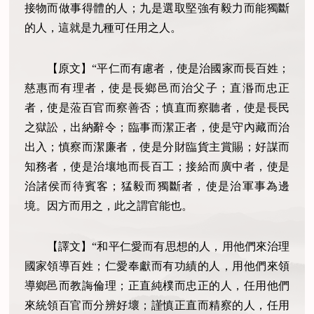
接物而做事得體的人；九是選取堅強有毅力而能獨斷
的人，這就是九種可任用之人。
【原文】“平仁而有慮者，使是治國家而長百姓；
慈惠而有理者，使是長鄉邑而治父子；直湣而忠正
者，使是蒞百官而察善否；慎直而察聽者，使是長民
之獄訟，出納辭令；臨事而潔正者，使是守內藏而治
出入；慎察而潔廉者，使是分財臨貨主賞賜；好謀而
知務者，使是治壤地而長百工；接給而廣中者，使是
治諸侯而待賓客；猛毅而獨斷者，使是治軍事為邊
境。因方而用之，此之謂官能也。
【譯文】“和平仁愛而有思想的人，用他們來治理
國家領導百姓；仁愛奉獻而有功績的人，用他們來領
導鄉邑而教誨倫理；正直純樸而忠正的人，任用他們
來統領百官而分辨好壞；謹慎正直而精察的人，任用