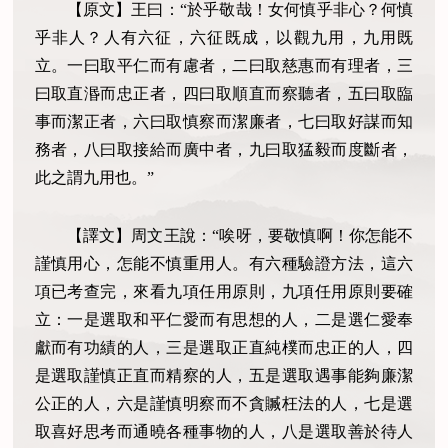
【原文】王曰：“於乎敬哉！女何慎乎非心？何慎
乎非人？人有六征，六征既成，以觀九用，九用既
立。一曰取平仁而有慮者，二曰取慈惠而有理者，三
曰取直湣而忠正者，四曰取順直而察聽者，五曰取臨
事而潔正者，六曰取慎察而潔廉者，七曰取好謀而知
務者，八曰取接給而廣中者，九曰取猛毅而度斷者，
此之謂九用也。”
【譯文】周文王說：“唉呀，要敬慎啊！你怎能不
謹慎用心，怎能不慎重用人。有六種驗證方法，這六
項已考查完，來看九項任用原則，九項任用原則要確
立：一是選取和平仁愛而有思想的人，二是選仁愛奉
獻而有功績的人，三是選取正直純樸而忠正的人，四
是選取謹慎正直而精察的人，五是選取遇事能夠廉潔
公正的人，六是謹慎明察而不貪贓枉法的人，七是選
取喜好思考而通曉各種事物的人，八是選取善於待人