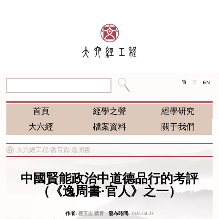
简
繁
EN
首頁
經學之聲
經學研究
大六經
檔案資料
關于我們
大六經工程/
書百篇/
逸周書
中國賢能政治中道德品行的考評
（《逸周書·官人》之一）
作者:
翟玉忠 蔡青
發布時間:
2025-04-23