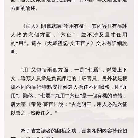
方面的論述。
《官人》開篇就講“論用有征”，其內容只有品評
人物的六個方面，“六征”，並不涉及量才任用
的“用”。這在《大戴禮記·文王官人》文末有詳細說
明。
“用”又包括兩個方面，一是“七屬”，聯繫上下
文，這類人員當是負責評定的上級官員。另外就是根
據不同的品行特點安排候選人擔任不同職務，即“九
用”。顯然，“七屬”“九用”“六征”是一個有機的整體，
唐太宗《帝範·審官》說：“古之明王，用人必先六征
以嘗之，然後任之。”
為了省去讀者的翻檢之功，茲將相關內容抄錄如