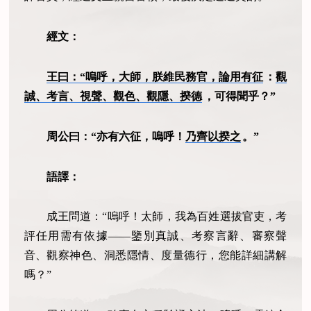
經文：
王曰：“嗚呼，大師，朕維民務官，論用有征
：
觀
誠、考言、視聲、觀色、觀隱、揆德
，可得聞乎？”
周公曰：“亦有六征，嗚呼！
乃齊以揆之
。”
語譯：
成王問道：“嗚呼！太師，我為百姓選拔官吏，考
評任用需有依據——鑒別真誠、考察言辭、審察聲
音、觀察神色、洞悉隱情、度量德行，您能詳細講解
嗎？”