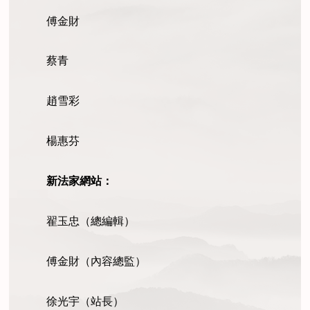
傅金財
蔡青
趙雪彩
楊惠芬
新法家網站：
翟玉忠（總編輯）
傅
金財（內容總監）
徐光宇（站長）