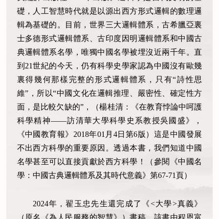
礎，人工智慧時代就是以源出西方形式邏輯的數理邏
輯為基礎的。目前，世界三大邏輯體系，古希臘亞裏
士多德形式邏輯體系、古印度因明邏輯體系和中國古
典邏輯體系名學，唯獨中國名學被埋沒近兩千年。直
到21世紀的今天，仍有科學史學家認為中國沒有歐幾
裏得幾何那樣完整的形式邏輯體系，只有“詩性思
維”，所以“中國文化在邏輯推理、嚴密性、確定性方
面，是比較欠缺的”，（楊桂清：《在教育悖論中呵護
科學精神——訪清華大學科學史系教授吳國盛》，
《中國教育報》2018年01月4日第6版）這是中國發展
不出西方科學的重要原因。透過本書，我們知道中國
名學甚至可以直接貢獻於西方科學！（參閱《中國名
學：中國古典邏輯體系及其時代意義》第67-71頁）
2024年，翟玉忠先生還完成了《<大學>真義》
（原名《為人民服務的智慧》）書稿，該書由程恩富