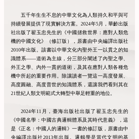
五千年生生不息的中華文化為人類持久和平與可
持續發展提供了現實解決方案。2024年5月，華齡出版
社出版了翟玉忠先生的《中國拯救世界：應對人類危
機的中國文化》（修訂版），原書由中央編譯出版社
2010年出版。該書以中華文化內聖外王一以貫之的知
識體系——道術為主線，分三部分闡述了內聖之學、
外王之學、內外一貫的道術，及其在應對人類各種危
機中所起的重要作用。除讓讀者一覽這一高度發展、
高度圓融、高度普世的知識體系，還讓我們看到其在
21世紀人類文明範式大轉型中舉足輕重的地位。
2024年11月，臺海出版社出版了翟玉忠先生的
《中國名學：中國古典邏輯體系及其時代意義》，這
是《正名：中國人的邏輯》一書的修訂版，原書由中
央編譯出版社2013年出版。邏輯學是當代文明的基