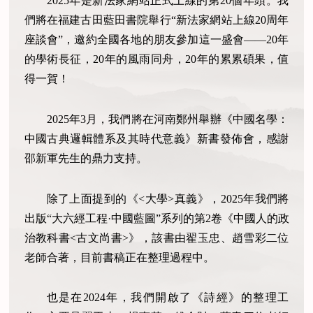
2025年是新法家網站正式上線的第20個年頭。我
們將在福建古田藍田書院舉行“新法家網站上線20周年
座談會”，邀約全國各地的朋友參加這一盛會——20年
的學術長征，20年的風雨同舟，20年的累累碩果，值
得一賀！
2025年3月，我們將在河南鄭州舉辦《中國名學：
中國古典邏輯體系及其時代意義》新書發佈會，感謝
邵新軍先生的鼎力支持。
除了上面提到的《<大學>真義》，2025年我們將
出版“大六經工程·中國藍圖”系列的第2卷《中國人的政
治教科書<古文尚書>》，該書由翟玉忠、趙雪彩二位
老師合著，目前書稿正在整理過程中。
也是在2024年，我們開啟了《詩經》的整理工