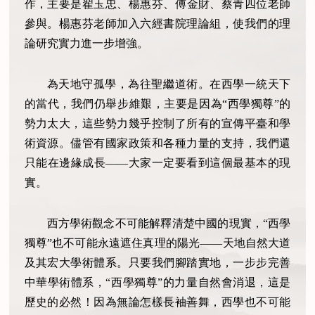
作，主要是翟玉忠、楊惠芬、
傅
金財、蔡青四位老師
參與。楊惠芬老師加入六經書院理論組，使我們的理
論研究實力進一步增強。
為天地守孤學，為往聖繼道術。在西學一統天下
的當代，我們仍舉步維艱，主要是因為“西學獨尊”的
勢力太大，這些勢力幾乎控制了所有的宣傳平臺和學
術資源。儘管有國家政策和各種力量的支持，我們還
只能在邊緣成長——大家一定要看到這個最基本的現
實。
西方學術觀念不可能解釋清楚中國的現實，“西學
獨尊”也不可能永遠遮住真理的陽光——天地自然大道
及其宏大學術體系。只要我們腳踏實地，一步步完善
中華學術體系，“西學獨尊”的力量自然會消退，這是
歷史的必然！因為無論怎樣長袖善舞，西學也不可能