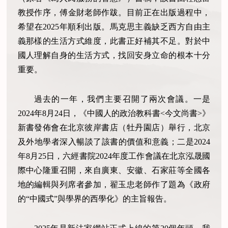
教授作序，
傅
金財老師作跋。目前正在出版過程中，
希望在2025年順利出版。馬克思主義缺乏西方自由主
義那樣的生活方式維度，此書正好補其不足。對於中
國人理解自身的生活方式，找回安身立命的根本十分
重要。
過去的一年，我們主要召開了兩次會議。一是
2024年8月24日，《中國人的政治教科書<今文尚書>》
新書發佈會在北京彼岸書店（牡丹園店）舉行，北京
及外地學者深入暢談了該書的價值和意義；二是2024
年8月25日，六經書院2024年度工作會議在北京泓晟國
際中心隆重召開，來自廣東、安徽、石家莊等全國各
地的編輯與列席者參加，翟玉忠老師作了題為《政府
的“中國式”與學界的西學化》的主旨報告。