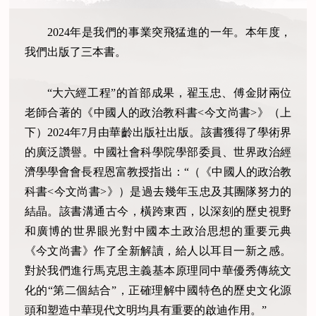
2024年是我們的事業突飛猛進的一年。本年度，
我們出版了三本書。
“大六經工程”的首部成果，翟玉忠、傅金財兩位
老師合著的《中國人的政治教科書<今文尚書>》（上
下）2024年7月由華齡出版社出版。該書獲得了學術界
的廣泛讚譽。中國社會科學院學部委員、世界政治經
濟學學會會長程恩富教授指出：“（《中國人的政治教
科書<今文尚書>》）是過去幾年玉忠及其團隊努力的
結晶。該書溝通古今，橫跨東西，以深刻的歷史視野
和廣博的世界眼光對中國本土政治思想的重要元典
《今文尚書》作了全新解讀，給人以耳目一新之感。
對於我們進行馬克思主義基本原理同中華優秀傳統文
化的“第二個結合”，正確理解中國特色的歷史文化源
頭和塑造中華現代文明均具有重要的啟迪作用。”