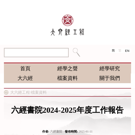
简
繁
EN
首頁
經學之聲
經學研究
大六經
檔案資料
關于我們
大六經工程/
檔案資料
六經書院2024-2025年度工作報告
作者:
六經書院
發布時間:
2025-01-11