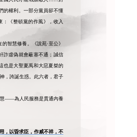
們的權利。一部分黨員卻不懂
東：《整頓黨的作風》，收入
的智慧修養。《說苑·至公》
奸詐虛偽就會蔽塞不通；誠信
這也是大聖夏禹和大惡夏桀的
生神，誇誕生惑。此六者，君子
智慧——為人民服務是貫通內養
用，以昏求臣，作威不祥，不