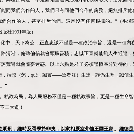
可能同我們合作的人，我們只有同他們合作的義務，絕無排斥他
我們合作的人，甚至排斥他們。這是沒有任何根據的。”（毛澤
版社1991年版）
化中，天下為公，正直忠誠不僅是一種政治宗旨，還是一種內在
思路清晰，偏聽偏信就會頭腦昏聵；忠誠正直就能夠人生通達，
浮誇荒誕就會虛妄迷惑。以上六點是君子必須謹慎區分對待的，
暗，端愨（愨，què，誠實——筆者注）生達，詐偽生塞，誠信
。”
”。執政為民，為人民服務不僅是一種執政宗旨，更是一種生命
不二大道！
之明刑，維時及胥學於非夷，以家相厥室弗恤王國王家
。
維德是