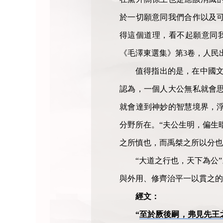
於一切願意同我們合作以及
得這個道理，看不起願意同
《毛澤東選集》第3卷，人民出
值得指出的是，在中國文
認為，一個人大公無私就會
就會達到神妙的智慧境界，
分野所在。“夫公生明，偏生
之所慎也，而禹桀之所以分也
“大道之行也，天下為公
與外用、修齊治平一以貫之的
經文：
“
至於厥後嗣，弗見先王