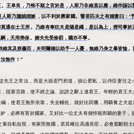
王
。
王阜良，乃惟不順之言於是，人斯乃非維直以應，維作誣以
是人斯乃讒賊媢嫉
，以不利於厥家國。
譬若匹夫之有婚妻曰：‘
俾莫通在士王所
。
乃維有奉狂夫是陽是繩，是以為上，授司事於
以嗣，天用弗保
。
媚夫先受殄罰，國亦不寧
。
朕維其及朕藎臣，夫明爾德以助予一人憂，無維乃身之暴皆恤
。
。
汝無作
！”
遵從先王之常法，而是大搞歪門邪道，損公肥私，以侍臣妻兒之
惡，阻塞言路，使不經之論、諂諛之辭上達君王。年輕的君王大
欺瞞，使君王無所依靠，失去輔佐。就好比田獵，用驕養之犬追
妒，必將有害於國家。又好比一位丈夫有個恃寵而驕的妻子，揚
之輩自私短視，有家而無國，若其權位高過良臣，必會遮斷朝士