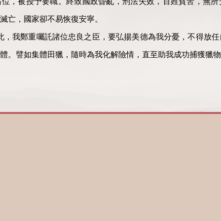
高位，被授予要職。終致國政昏亂，刑法失效，百姓貧苦，無所
滅亡，國家卻不易恢復安寧。
此，我鄭重囑託諸位忠良之臣，要弘揚美德為我分憂，不得放任
體。譬如集體田獵，隨時為我化解險情，直至助我成功捕獲獵物