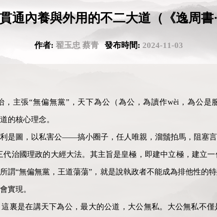
貫通內養與外用的不二大道（《逸周書
作者:
翟玉忠 蔡青
發布時間:
2024-11-03
，主張“無偏無黨”，天下為公（為公，為讀作wèi，為公是
道的核心理念。
利是圖，以私害公——搞小圈子，任人唯親，溜鬚拍馬，阻塞言
三代治國理政的大經大法。其主旨是皇極，即建中立極，建立一
所謂“無偏無黨，王道蕩蕩”，就是說執政者不能成為排他性的
會實現。
》這裏是在講天下為公，最大的公道，大公無私。大公無私不僅