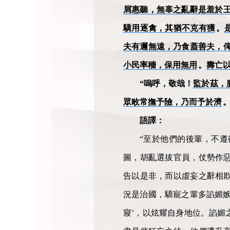
屑惠聽，無辜之亂辭是羞於
驕用逐禽，其猶不克有獲
。
夫有邇無遠，乃食蓋善夫，
小民率穡，保用無用
。
壽亡
“嗚呼，敬哉！
監於茲，
眾畋常撫予險，乃而予於濟
語譯：
“至於他們的後輩，不
圖，胡亂選拔官員，仗勢作
告以是非，而以虛妄之辭相
況是治國，驕寵之輩多諂媚嫉
寢’，以炫耀自身地位。諂媚