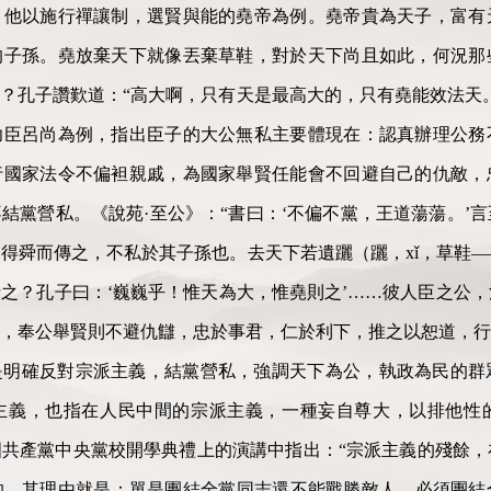
，他以施行禪讓制，選賢與能的堯帝為例。堯帝貴為天子，富有
的子孫。堯放棄天下就像丟棄草鞋，對於天下尚且如此，何況那
？孔子讚歎道：“高大啊，只有天是最高大的，只有堯能效法天
功臣呂尚為例，指出臣子的大公無私主要體現在：認真辦理公務
行國家法令不偏袒親戚，為國家舉賢任能會不回避自己的仇敵，
結黨營私。《說苑·至公》：“書曰：‘不偏不黨，王道蕩蕩。’
得舜而傳之，不私於其子孫也。去天下若遺躧（躧，xǐ，草鞋
之？孔子曰：‘巍巍乎！惟天為大，惟堯則之’……彼人臣之公
，奉公舉賢則不避仇讎，忠於事君，仁於利下，推之以恕道，行
是明確反對宗派主義，結黨營私，強調天下為公，執政為民的群
主義，也指在人民中間的宗派主義，一種妄自尊大，以排他性
在中國共產黨中央黨校開學典禮上的演講中指出：“宗派主義的殘餘
的。其理由就是：單是團結全黨同志還不能戰勝敵人，必須團結