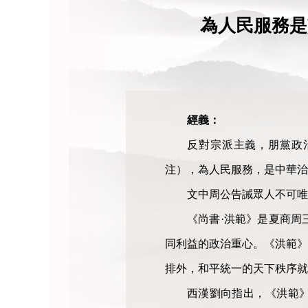
為人民服務是
經義：
反對宗派主義，朋黨政治
注），為人民服務，是中華治
文中周公告誡眾人不可唯
《尚書·洪範》是夏商周
同利益的政治重心。《洪範》
排外，和平統一的天下秩序就
西漢劉向指出，《洪範