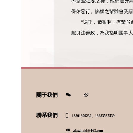
盡是些狂妄之徒，他們遷升
保佑惡行。諂媚之輩雖會受罰
“嗚呼，恭敬啊！有鑒於
獻良法善政，為我指明國事大
關于我們
聯系我們
13801309232、13683537539
alexzhaid@163.com