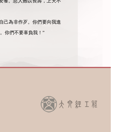
安養。惡人難以長壽，上天不
自己為非作歹。你們要向我進
。你們不要辜負我！”