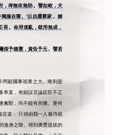
對，俾無依無助
。
譬如畋，犬
予獨服在寢。’以自露厥家
。
媚
正長
。
命用迷亂，獄用無成，
爾假予德憲，資告予元
。
譬若
小罔顧國事祖業之大。唯利是
多率直，有錯誤言論廷臣不正
逐禽獸，尚不能有所獲。更何
言道：‘只得由我一人服侍就
的進身之階。得到褒獎提拔的