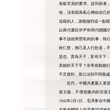
各級官員的要求。談到前者
他，沒有因為私心傳給自己
這樣的人，誰能做到這一點呢
以商代重臣伊尹和周代開國
事不談經商營私利的事，執
姓仁慈，推己及人行恕道，不
是也。貴為天子，富有天下，
其細於天下乎？非帝堯孰能行
不言貨利，當公法則不阿親戚
近代，中國共產黨人更
派主義，不僅指黨內的宗派
1942年2月1日，毛澤東
在黨外關係上也是應該消滅