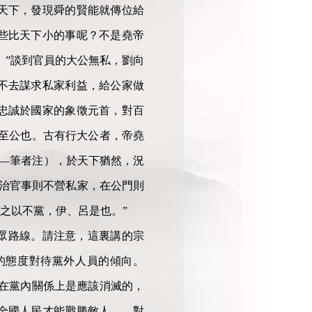
天下，發現舜的賢能就傳位給
些比天下小的事呢？不是堯帝
。”談到官員的大公無私，劉向
不去謀求私家利益，給公家做
忠誠於國家的象徵元首，對百
言至公也。古有行大公者，帝堯
——筆者注），於天下猶然，況
，治官事則不營私家，在公門則
之以不黨，伊、呂是也。”
眾路線。請注意，這裏講的宗
的態度對待黨外人員的傾向。
，在黨內關係上是應該消滅的，
全國人民才能戰勝敵人……對