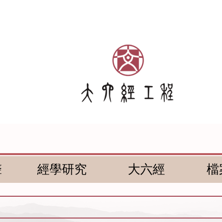
聲
經學研究
大六經
檔