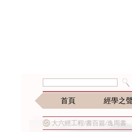
首頁
經學之
大六經工程/
書百篇/
逸周書