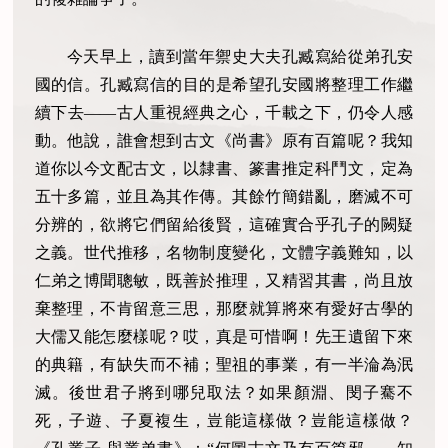
今天早上，讀到當年禦史大夫孔臧寫給從弟孔安
國的信。孔臧寫信的目的是希望孔安國將整理工作繼
續下去——古人重視經典之心，千載之下，仍令人感
動。他說，誰會想到古文《尚書》原有百篇呢？我知
道你以今文配古文，以隸書、篆書推定科鬥文，定為
五十多篇，並且為其作傳。其餘竹簡錯亂，磨滅不可
分辨的，欲將它們留給後賢，這確實合乎孔子的闕疑
之義。世代推移，名物制度變化，文體字義難知，以
仁弟之博聞聰敏，既善於推理，又精習其書，尚且放
棄整理，不肯留意三思，那麼就算將來有愛好古學的
大儒又能怎麼樣呢？哎，真是可惜啊！先王遺留下來
的典籍，有缺失而不補；聖祖的事業，有一半淪為泯
滅。後世君子將到哪兒取法？如果顏淵、閔子騫不
死，子遊、子夏複生，豈能這樣做？豈能這樣做？