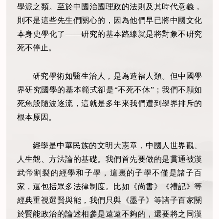
學派之類。至於中國治國理政的法則及其時代意義，
則不是這些先生們關心的，因為他們早已將中國文化
本身史學化了——研究的基本路線就是將對象不研究
死不停止。
研究學術如醫生治人，是為造福人類。但中國學
界研究國學的基本範式卻是“不死不休”；我們不願如
死魚般隨波逐流，這就是多年來我們遭到學界排斥的
根本原因。
經學是中華民族的文明大憲章，中國人世界觀、
人生觀、方法論的基礎。我們首先要做的是貫通被漢
武帝割裂的經學和子學，這裏的子學不僅是諸子百
家，還包括眾多法律制度。比如《尚書》《禮記》等
經典重視選賢與能，我們只與《墨子》等諸子百家關
於賢能政治的論述相參是遠遠不夠的，還要將之同漢