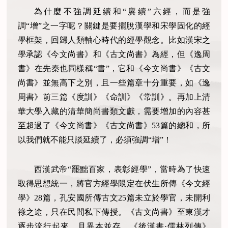
為什麼不強調延續和“賡續”六經，而是強
調“增”之一字呢？關鍵是要擺脫漢學和宋學固化的經
學框架，回歸人類軸心時代的經學觀念。比如漢宋之
學承認《今文尚書》和《古文尚書》為經，但《逸周
書》在先秦也同樣稱“書”，它和《今文尚書》《古文
尚書》並無高下之別，且一些篇章十分重要，如《逸
周書》前三篇《度訓》《命訓》《常訓》。再加上清
華大學入藏的清華簡尚書類文獻，需要增加的內容甚
至超過了《今文尚書》《古文尚書》53篇的總和，所
以我們就不能只談延續了，必須強調“增”！
西漢武帝“罷黜百家，表彰經學”，當時為了快速
取得思想統一，將官方經學限定在伏生所傳《今文經
學》28篇，孔安國所傳古文25篇未立於學官，未開利
祿之途，只在民間私下傳授。《古文尚書》至東漢才
逐步流行起來，且異本並存。《後漢書·儒林列傳》