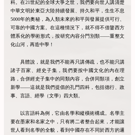
科。在21世紀的全球大爭之世，我們要向世人講清楚
中華文明於東亞大陸持續發展、持久和平，生生不息
5000年的奧秘，為人類未來的和平與發展提供可行、
可靠的中國方案。在這種情況下，就不得不借鑒西方
體系化的學術形式，按研究內容分門別類——重整文
化山河，再造中學！
具體說，就是我們不能再只講傳疏，也不能只講
諸子百家、經史子集，我們要按中國文化的內在理
路，合併經史子集中的同類內容，合併同類項，創立
新學——這就是我們提倡的孔門四科，包括德行、政
事、言語、經學（文學）四大類。
以言語科為例，它由名學和縱橫術構成。名學主
要在墨家和名家之中，只有將二者整合起來，才能讓
世人看到名學的全貌，看到中國存在不同於西方的邏