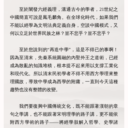
至於闡發六經義理，溝通古今的學者，21世紀之
中國簡直可說是鳳毛麟角。在全球化時代，如果我們
不能以經學為文明法典定義自身，空談中國模式，又
何以立足於世界民族之林？豈不悲乎？豈不悲乎？
至於您說到的“再造中學”，這是不得已的事啊！
因為至清末，先秦系統圓融的內聖外王之道術，已經
成為散亂的知識堆積，根本提不起來用以支撐工業化
和現代化。所以清末民初學者不得不用西方學理來整
理國故，導致中學成為西學的附庸，一直到今天這種
趨勢也沒有整體的改變。
我們要復興中國傳統文化，既不能跟著漢朝的章
句之學講，也不能跟著宋明理學的路子講，更不能依
附西方學術的路子——將經學肢解入哲學、史學諸