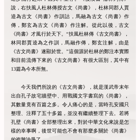
說，右扶風人杜林傳授古文《尚書》，杜林同郡人賈
逵為古文《尚書》作訓詁，馬融為古文《尚書》作
傳，鄭玄為古文《尚書》作注解。從此以後，古文
《尚書》才風行於天下。“扶風杜林傳《古文尚書》，
林同郡賈逵為之作訓，馬融作傳，鄭玄注解，由是
《古文尚書》遂顯於世。”這個源於杜林的鄭注本實際
和目前流傳下來的《古文尚書》有很大區別，其中有
13篇為今本所無。
今天我們所說的《古文尚書》，就是漢武帝末年
出自孔子故宅牆壁中、用戰國文字書寫的《尚書》，
其數量竟有百篇之多。令人痛心的是，當時孔安國只
整理、注釋了五十多篇，並沒有繼續整理下去。若將
孔壁《尚書》全部整理出來，對於中華文化來說是怎
樣的幸事啊，後世可能也不會有那麼多關於《尚書》
的複雜論爭了。