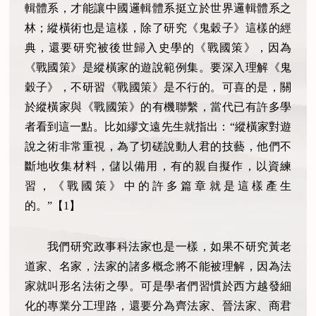
輯體系，才能讓中國邏輯體系挺立於世界邏輯體系之
林；縱橫術也是這樣，除了研究《鬼穀子》這樣的經
典，還要研究被後世歸入史學的《戰國策》，因為
《戰國策》是縱橫家的遊說範例集。要深入理解《鬼
穀子》，不研習《戰國策》是不行的。可喜的是，關
於縱橫家與《戰國策》的有機聯繫，當代已有許多學
者看到這一點。比如繆文遠先生就指出：“縱橫家對遊
說之術非常重視，為了切磋說動人君的技藝，他們不
斷地收集材料，儲以備用，有的親自擬作，以資練
習，《戰國策》中的許多篇章就是這樣產生
的。”【1】
我們研究政事科法家也是一樣，如果不研究黃老
道家、名家，法家的諸多概念將不能被理解，因為法
家就叫形名法術之學。可是學者們習慣於西方越發細
化的專業分工理路，還要分為齊法家、晉法家、商君