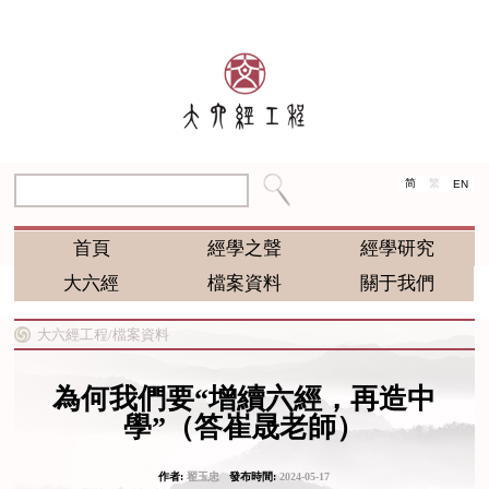
简
繁
EN
首頁
經學之聲
經學研究
大六經
檔案資料
關于我們
大六經工程/
檔案資料
為何我們要“增續六經，再造中
學”（答崔晟老師）
作者:
翟玉忠
發布時間:
2024-05-17