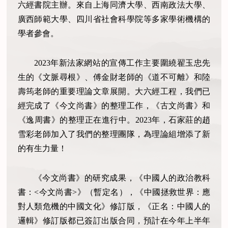
六經書院主辦。來自上海同濟大學、西南政法大學、
廣西師範大學、四川省社會科學院等多家學術機構的
學者參會。
2023年新法家網站的宣傳工作主要圍繞翟玉忠先
生的《文脈尋根》、傅金財老師的《道不可離》和陸
壽筠老師的重要理論文章展開。大六經工程，我們已
經完成了《今文尚書》的整理工作，《古文尚書》和
《逸周書》的整理正在進行中。2023年，石家莊的趙
雪彩老師加入了我們的整理團隊，為理論組增添了新
的有生力量！
《今文尚書》的研究成果，《中國人的政治教科
書：
<今文尚書>》（暫定名），《中國拯救世界：應
對人類危機的中國文化》修訂版，《正名：中國人的
邏輯》修訂版都已簽訂出版合同，預計在今年上半年