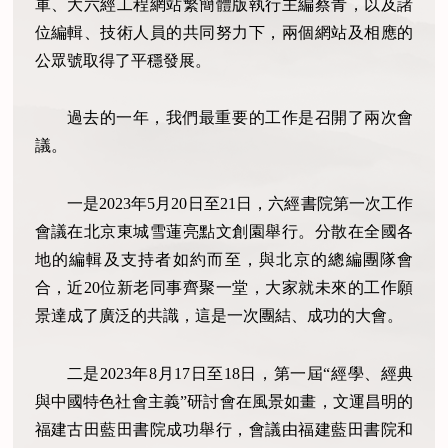
軍、大六經工程網站繁簡體版執行主編蔡青，以及諸
位編輯、技術人員的共同努力下，兩個網站及相應的
公眾號取得了平穩發展。
過去的一年，我們最重要的工作是召開了兩次會
議。
一是
2023年5月20日至21日，六經書院第一次工作
會議在北京東城雪蓮亮點文創園舉行。分散在全國各
地的編輯及支持者如約而至，與北京的總編團隊會
合，近20位新老同事齊聚一堂，大家就未來的工作願
景達成了廣泛的共識，這是一次團結、成功的大會。
二是
2023年8月17日至18日，第一屆“經學、經典
與中國特色社會主義”研討會在風景如畫，文運昌明的
福建古田藍田書院成功舉行，會議由福建藍田書院和