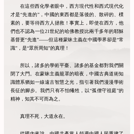
在這些西化學者眼中，西方現代性和西式現代化
才是
“先進的”，中國的東西都是落後的、散碎的、樸
素的，要等待西方人拯救！事實上，即使在西方，他
們也不認為一位21世紀的哈佛教授比兩千多年的耶穌
基督更“先進”——但這種蒙昧主義在中國學界卻是“常
識”，是“眾所周知”的真理！
所以，諸多的學術平臺、諸多的基金都對我們關
閉了大門。在蒙昧主義籠罩的暗夜，中國古典道術知
識體系猶如一線遠古智慧之光，指引著我們漫漫學術
長征的腳步。我們只有不怕犧牲，以
“孤僧守祖庭”的
精神，知其不可而為之。
真理不死，大道永在。
從國內來說，中國共產黨人領導中國人民重建了