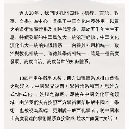
過去
20年，我們以孔門四科（德行、言語、政
事、文學）為中心，闡揚了中華文化內養外用一以貫
之的道術知識體系及其時代意義。基於五千年生生不
息、持續發展的中華民族大一統治理經驗，中華文化
演化出大一統的知識體系——內養與外用相統一、政
治與教化相統一、道德與學術相統一，這是一種高度
發展、高度自洽、高度普世的知識體系。
1895年甲午戰爭以後，西方知識體系以排山倒海
之勢湧入，中國學界被西方學術體系和西方思維方
式“格式化”，洗腦之徹底，即使在中國文化研究領
域，由於我們沒有按照西方學術框架肢解中國本土學
術，也被視為異端；更別說一般西化學者，將中國本
土高度發達的學術體系直接當成“垃圾”“僵屍”“笑話”！