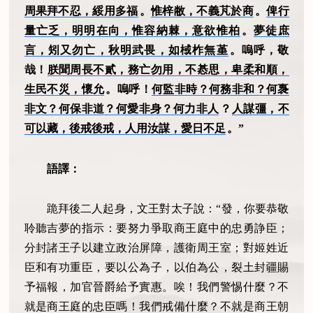
周果拜不忍，綏用多福
。
惟梓敝，不義芃於商
。
俾行
量亡乏，明明在向，惟容納棘，意欲惟柏
。
夢徒庶
言，矧又勿亡，秋明武畏，如棫柞無堇
。嗚呼，敬
哉！
朕聞周長不貳，務亡勿用，不惎思，卑柔和順，
生民不災，懷允
。嗚呼！
何監非時？何務非和？何褢
非文？何保非道？何愛非身？何力非人
？
人謀彊，不
可以藏，後戒後戒，人用汝謀，愛日不足
。”
語譯：
跪拜後二人起身，文王對太子說：“發，你要恭敬
聆聽吉夢的指示：要努力爭取商王庭中的忠勇諍臣；
分封諸王子以建立政治屏障，護衛周王室；對姬姓近
臣和有功重臣，要以公為子，以伯為公，裂土封疆賜
予福報，加官晉爵給予實惠。唉！我們警惕什麼？不
就是商王庭的忠臣嗎！我們戒備什麼？不就是商王朝