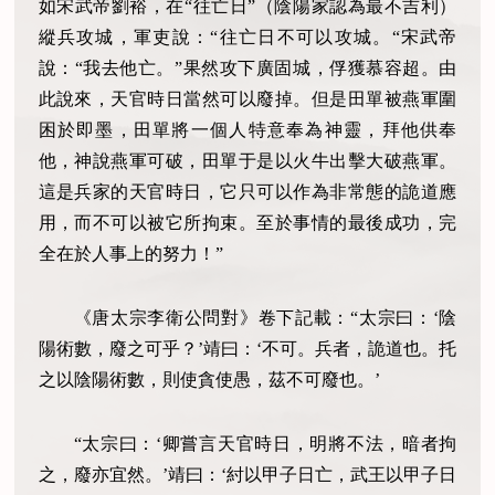
如宋武帝劉裕，在“往亡日”（陰陽家認為最不吉利）
縱兵攻城，軍吏說：“往亡日不可以攻城。“宋武帝
說：“我去他亡。”果然攻下廣固城，俘獲慕容超。由
此說來，天官時日當然可以廢掉。但是田單被燕軍圍
困於即墨，田單將一個人特意奉為神靈，拜他供奉
他，神說燕軍可破，田單于是以火牛出擊大破燕軍。
這是兵家的天官時日，它只可以作為非常態的詭道應
用，而不可以被它所拘束。至於事情的最後成功，完
全在於人事上的努力！”
《唐太宗李衛公問對》卷下記載：“太宗曰：‘陰
陽術數，廢之可乎？’靖曰：‘不可。兵者，詭道也。托
之以陰陽術數，則使貪使愚，茲不可廢也。’
“太宗曰：‘卿嘗言天官時日，明將不法，暗者拘
之，廢亦宜然。’靖曰：‘紂以甲子日亡，武王以甲子日