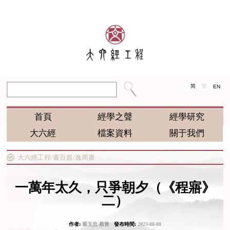
简
繁
EN
首頁
經學之聲
經學研究
大六經
檔案資料
關于我們
大六經工程/
書百篇/
逸周書
一萬年太久，只爭朝夕（《程寤》
二）
作者:
翟玉忠 蔡青
發布時間:
2023-08-08