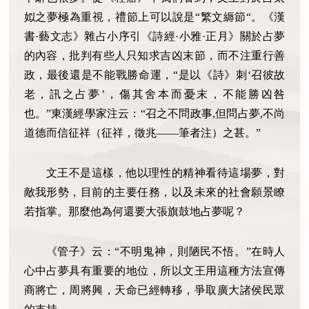
姒之夢極為重視，禮節上可以說是“繁文縟節“。《漢
書·藝文志》雜占小序引《詩經·小雅·正月》關於占夢
的內容，批判有些人只知求吉凶末節，而不注重行善
政，最後還是不能戰勝命運，“是以《詩》刺‘召彼故
老，訊之占夢’，傷其舍本而憂末，不能勝凶咎
也。”東漢經學家注云：“召之不問政事,但問占夢,不尚
道德而信征祥（征祥，徵兆——筆者注）之甚。”
文王不是這樣，他以理性的精神看待這場夢，對
敵我形勢，目前的主要任務，以及未來的社會願景瞭
若指掌。那麼他為何還要大張旗鼓地占夢呢？
《管子》云：“不明鬼神，則陋民不悟。”在時人
心中占夢具有重要的地位，所以文王用這種方法宣傳
商將亡，周將興，天命已經轉移，爭取廣大諸侯民眾