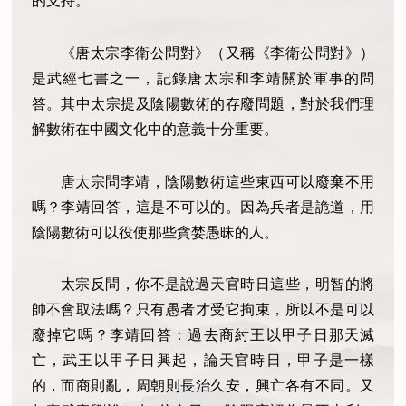
的支持。
《唐太宗李衛公問對》（又稱《李衛公問對》）
是武經七書之一，記錄唐太宗和李靖關於軍事的問
答。其中太宗提及陰陽數術的存廢問題，對於我們理
解數術在中國文化中的意義十分重要。
唐太宗問李靖，陰陽數術這些東西可以廢棄不用
嗎？李靖回答，這是不可以的。因為兵者是詭道，用
陰陽數術可以役使那些貪婪愚昧的人。
太宗反問，你不是說過天官時日這些，明智的將
帥不會取法嗎？只有愚者才受它拘束，所以不是可以
廢掉它嗎？李靖回答：過去商紂王以甲子日那天滅
亡，武王以甲子日興起，論天官時日，甲子是一樣
的，而商則亂，周朝則長治久安，興亡各有不同。又