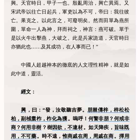
興。天官時日，甲子一也。殷亂周治，興亡異焉。又
宋武帝以往亡日起兵，軍吏以為不可，帝曰：我往彼
亡。果克之。以此言之，可廢明矣。然而田單為燕所
圍，單命一人為神，拜而祠之，神言：燕可破。單于
是以火牛出擊燕，大破之。此是兵家詭道，天官時日
亦猶此也……及其成功，在人事而已！”
中國人超越神本的徹底的人文理性精神，就是如
此中道，靈活。
經文：
興
，曰：“發，汝敬聽吉夢。
朋棘儔梓，梓松松
柏，副棫
㯱
柞，柞化為獲
。嗚呼！
何警非朋？何戒非
商？何用非樹
？樹
因欲，不違材
。如天降疾，
旨味既
用，不可藥
。時不遠，
惟商戚在周，周戚在商
。
擇用