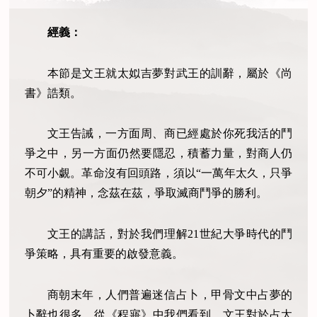
經義：
本節是文王就太姒吉夢對武王的訓辭，屬於《尚
書》誥類。
文王告誡，一方面周、商已經處於你死我活的鬥
爭之中，另一方面仍然要隱忍，積蓄力量，對商人仍
不可小覷。革命沒有回頭路，須以“一萬年太久，只爭
朝夕”的精神，念茲在茲，爭取滅商鬥爭的勝利。
文王的講話，對於我們理解21世紀大爭時代的鬥
爭策略，具有重要的啟發意義。
商朝末年，人們普遍迷信占卜，甲骨文中占夢的
卜辭也很多。從《程寤》中我們看到，文王對於占太