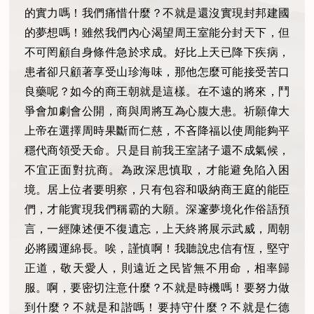
的實力嗎！我們痛惜什麼？不就是還沒實現封邦建國
的夢想嗎！雖然我們內心渴望周王室能分封天下，但
不可罔顧自身條件急於求成。好比上天已降下疾病，
患者卻只顧著享受山珍海味，那他怎麼可能接受苦口
良藥呢？如今的商王朝就是這樣。在不遠的將來，鬥
爭會加劇會公開，商與周將互為心腹大患。祈願偉大
上帝在選擇周時果斷而仁慈，不吝降福以使周能夠平
穩代商領受天命。只是目前我王室諸子還不成氣候，
不宜正面對抗商。為政深思慎取，才能避免陷入困
境。居上位者要明察，只有包容和吸納商王庭的能臣
們，才能實現我們稱霸的大願。深邃夢境化作俗語預
言，一經陳述便不復遺忘，上天終將展示武威，周朝
必將國運綿長。唉，謹慎啊！我聽說忠信有恆，堅守
正道，敬天愛人，則遠近之民皆無不用命，相率歸
服。啊，要密切注意什麼？不就是時機嗎！要努力做
到什麼？不就是和諧嗎！要持守什麼？不就是仁德