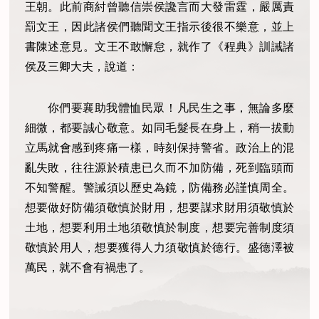
王朝。此前商紂曾聽信崇侯讒言而大發雷霆，嚴厲責
罰文王，因此諸侯們聽聞文王指示後很不樂意，並上
書陳述意見。文王不敢懈怠，就作了《程典》訓誡諸
侯及三卿大夫，說道：
你們要襄助我體恤民眾！凡民生之事，無論多麼
細微，都要誠心敬意。如同毛髮長在身上，稍一拔動
立馬就會感到疼痛一樣，時刻保持警省。政治上的混
亂失敗，往往源於積患已久而不加防備，死到臨頭而
不知警醒。警誡須以歷史為鏡，防備務必謹慎周全。
想要做好防備須敬慎於財用，想要謀求財用須敬慎於
土地，想要利用土地須敬慎於制度，想要完善制度須
敬慎於用人，想要獲得人力須敬慎於德行。盛德澤被
萬民，就不會有禍患了。