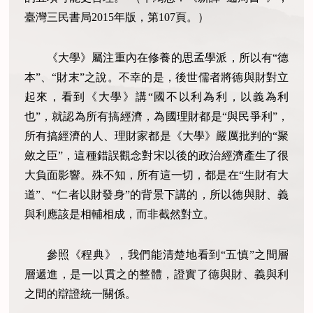
臺灣三民書局2015年版，第107頁。）
《大學》屬注重內在修養的思孟學派，所以有“德
本”、“財末”之說。不幸的是，後世儒者將德與財對立
起來，看到《大學》講“國不以利為利，以義為利
也”，就認為所有搞經濟，為國理財都是“與民爭利”，
所有搞經濟的人、理財家都是《大學》嚴厲批判的“聚
斂之臣”，這種錯誤觀念對宋以後的政治經濟產生了很
大負面影響。殊不知，所有這一切，都是在“生財有大
道”、“仁者以財發身”的背景下講的，所以德與財、義
與利應該是相輔相成，而非截然對立。
參照《程典》，我們能清楚地看到“五慎”之間層
層遞進，是一以貫之的整體，證實了德與財、義與利
之間的辯證統一關係。