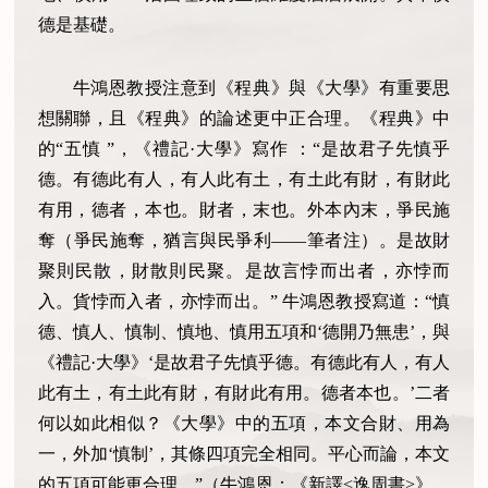
德是基礎。
牛鴻恩教授注意到《程典》與《大學》有重要思
想關聯，且《程典》的論述更中正合理。《程典》中
的“五慎 ”，《禮記·大學》寫作 ：“是故君子先慎乎
德。有德此有人，有人此有土，有土此有財，有財此
有用，德者，本也。財者，末也。外本內末，爭民施
奪（爭民施奪，猶言與民爭利——筆者注）。是故財
聚則民散，財散則民聚。是故言悖而出者，亦悖而
入。貨悖而入者，亦悖而出。” 牛鴻恩教授寫道：“慎
德、慎人、慎制、慎地、慎用五項和‘德開乃無患’，與
《禮記·大學》‘是故君子先慎乎德。有德此有人，有人
此有土，有土此有財，有財此有用。德者本也。’二者
何以如此相似？《大學》中的五項，本文合財、用為
一，外加‘慎制’，其條四項完全相同。平心而論，本文
的五項可能更合理。”（牛鴻恩：《新譯<逸周書>》，