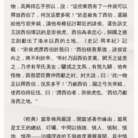
物，高興得忘乎所以，說：“這些東西有了一件就可以
釋放西伯了，何況這麼多呢！”於是赦免了西伯，還賜
給他弓箭斧鉞，讓他有權征討鄰近的諸侯。還告訴文
王說西伯壞話的是崇侯虎。西伯為表忠心，歸國之後
立刻獻出了洛水以西的土地。《史記·周本紀》記
載：“崇侯虎譖西伯於殷曰：‘西伯積善累德，諸侯皆
向之，將不利於帝。’帝紂乃囚西伯羑裏。閎夭之徒患
之，乃求有莘氏美女，驪戎之文馬，有熊九駟，他奇
怪物，因殷嬖臣費仲而獻之紂。紂大說，曰：‘此一物
足以釋西伯，況其多乎！’乃赦西伯，賜之弓矢斧鉞，
使西伯得征伐。曰：‘譖西伯者，崇侯虎也。’西伯乃獻
洛西之地。”
《程典》篇章佈局嚴謹，開篇述著作緣由，篇尾
是文王的總結、叮囑。中間以慎德、慎人、慎制、慎
地、慎用——治國理政的五個維度層層展開。其中慎