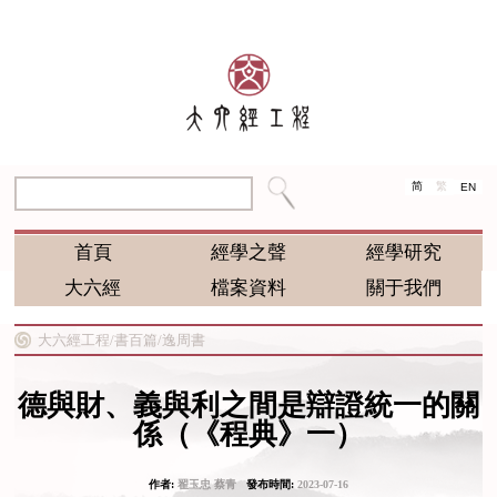
简
繁
EN
首頁
經學之聲
經學研究
大六經
檔案資料
關于我們
大六經工程/
書百篇/
逸周書
德與財、義與利之間是辯證統一的關
係（《程典》一）
作者:
翟玉忠 蔡青
發布時間:
2023-07-16