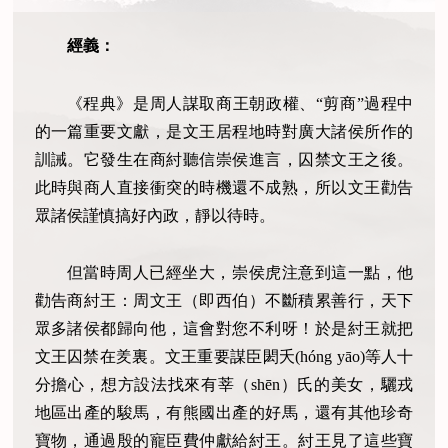
經義：
《程典》是周人謀取商王朝政權、“剪商”過程中
的一篇重要文獻，是文王居程地時對廣大諸侯所作的
訓誡。它發生在商紂聽信崇侯進言，囚禁文王之後。
此時與商人直接衝突的時機還不成熟，所以文王勸告
眾諸侯謹慎搞好內政，靜以待時。
但當時周人已經坐大，崇侯虎注意到這一點，他
勸告商紂王：周文王（即西伯）不斷積累善行，天下
眾多諸侯都歸向他，這會對您不利呀！於是紂王就把
文王囚禁在羑裏。文王重要謀臣閎夭(hóng yāo)等人十
分擔心，想方設法找來有莘（shēn）氏的美女，驪戎
地區出產的駿馬，有熊國出產的好馬，還有其他珍奇
寶物，通過殷的寵臣費仲獻給紂王。紂王見了這些寶