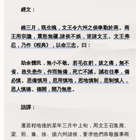
經文：
維三月，既生魄，文王令六州之侯奉勤於商
。
商
王用宗讒，震怒無疆,諸侯不娛，逆諸文王
。
文王弗
忍，乃作《程典》，以命三忠
。曰：
助余體民，無小不敬。
若毛在躬，拔之痛，無不
省
。
政失患作，作而無備，死亡不誡
。
誡在往事，備
必慎
。
思備慎用，思用慎地，思地慎制，思制慎人，
思人慎德
。
德開，開乃無患
。
語譯：
遷居程地後的某年三月中上旬，周文王召集雍、
梁、荊、豫、徐、揚六州諸侯，要求他們恭敬服事商