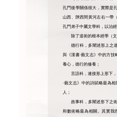
孔門後學關係很大，實際是孔
山西、陝西間黃河左右一帶
孔門弟子中屬文學科，以治經
除了道術的根本經學（文
德行科，多闡述形上之
與《漢書·藝文志》中的方技
養心，德行的修養；
言語科，連接形上形下，
·藝文志》中的詩賦略最為相
人；
政事科，多闡述形下之術
和數術略最為相關。其實我