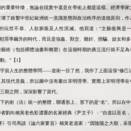
明的重要特徵，無論在現實中還是在學術上都是這樣。經濟學家
破壞了維繫中世紀歐洲統一意識形態與政治秩序的道德原則，作
的玩世不恭、人欲膨脹及人性泯滅。他寫道：“文藝復興是一次
一個犯罪率飆升的時代，而且是強姦、獸交、雞奸、拐騙、妓女和
體藝術（包括裸體油畫和雕塑）在這個時期的廣泛流行就不足為
動。”【1】
宇宙人生的整體學問——道術一目了然，我作了上面這張“修己
及其現代意義，所以圖中沒有畫出宋明理學。實際上宋明理學在
三期之間，深深影響了當代。
下的術（法）統一的整體，聯通形上、形下的是“名”。所以在
者劉向稱黃老色彩濃重的名家經典《尹文子》：“自道以至名，
序》引司馬談《論六家要旨》稱黃老道家：“因陰陽之大順，采儒