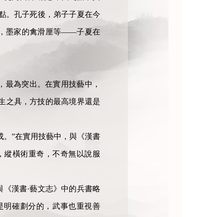
點。孔子死後，弟子子夏在今
，墨家的禽滑厘等——子夏在
，最為突出。在實用技藝中，
生生之具，方技的最高境界還是
成。”在實用技藝中，與《漢書
，縱橫術重奇，不奇無以說服
《漢書·藝文志》中的兵書略
是明確劃分的，武事也重視善