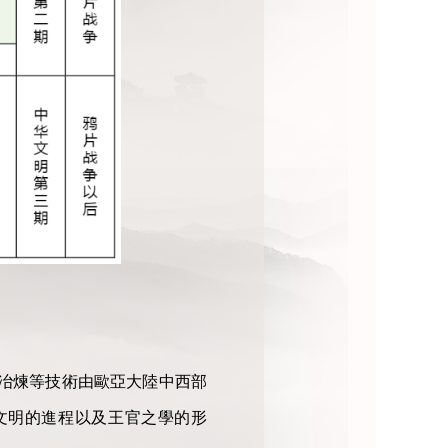
銅冶煉等技術由歐亞大陸中西部
文明的進程以及王官之學的形