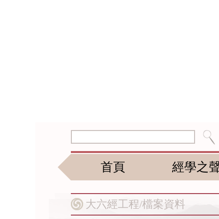
首頁
經學之
大六經工程/
檔案資料