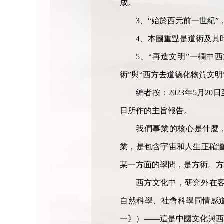
成。
3、“始於西元前一世紀
4、本圖重點是道術及其
5、“再造文明”一欄中
術”與“西方去道德化物質文明
編者按：2023年5月2
日所作的主旨報告。
我們事業的核心是什麼
業，是包含宇宙和人生正確道
某一方面的學問，是方術。方
西方文化中，研究外在
自然科學、社會科學同情感道
一》）——這是中國文化與西