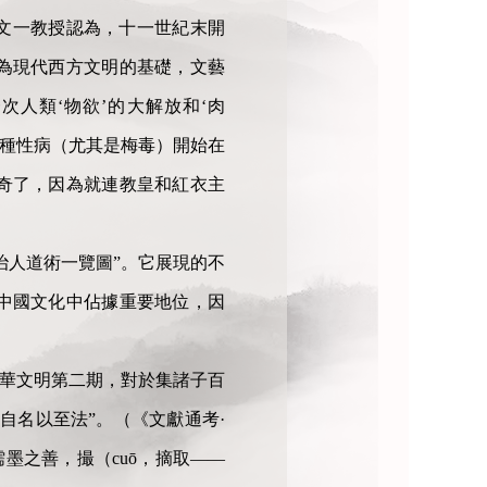
文一教授認為，十一世紀末開
為現代西方文明的基礎，文藝
人類‘物欲’的大解放和‘肉
多種性病（尤其是梅毒）開始在
奇了，因為就連教皇和紅衣主
治人道術一覽圖”。它展現的不
中國文化中佔據重要地位，因
中華文明第二期，對於集諸子百
自名以至法”。（《文獻通考·
墨之善，撮（cuō，摘取——