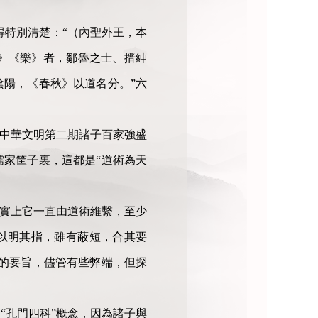
得特別清楚：“（內聖外王，本
》《樂》者，鄒魯之士、搢紳
陽，《春秋》以道名分。”六
是中華文明第二期諸子百家強盛
儒家筐子裏，這都是“道術為天
事實上它一直由道術維繫，至少
以明其指，雖有蔽短，合其要
的要旨，儘管有些弊端，但探
“孔門四科”概念，因為諸子與