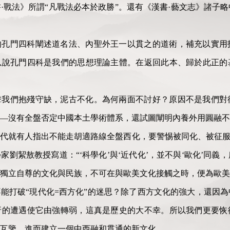
·戰法》所謂“凡戰法必本於政勝”。還有《漢書·藝文志》諸子
的孔門四科闡述道名法、內聖外王一以貫之的道術，補充以實用
以說孔門四科是我們的思想理論主體。在返回此本、歸於此正的
擊我們抱殘守缺，泥古不化。為何兩面不討好？原因不是我們對
——沒有全盤否定中國本土學術體系，還試圖闡明內養外用圓融不
代就有人指出不能走胡適路線全盤西化，要警惕被同化、被征服
家劉絜敖教授寫道：“‘科學化’與‘近代化’，並不與‘歐化’同義
獨立自尊的文化與民族，不可在與歐美文化接觸之時，便為歐美
能打破“現代化=西方化”的迷思？除了西方文化的強大，還因
折的遭遇使它由強轉弱，這真是歷史的大不幸。所以我們更要恢
互鑒，進而建立一個中西融和貫通的新文化。