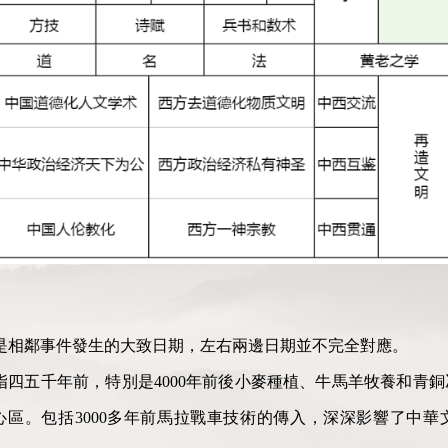
是相鄰事件發生的大致日期，左右兩邊日期並不完全對應。
，指四五千年前，特別是4000年前後小麥種植、牛馬羊牧養和青
區。包括3000多年前馬拉戰車技術的傳入，深深影響了中華