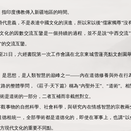
”，指印度佛教傳入新疆地區的時間。
時代意義，不是表達中國文化的演進，所以宋以後“儒家獨尊”沒
西文化的因數交流互鑒是一個持續的過程，並不是說“中西交流
”的交流互鑒。
0日至21日，六經書院第一次工作會議在北京東城雪蓮亮點文創園
，是思想，是人類智慧的巔峰之一——內在道德修養與外在行
路的整體學問，《莊子·天下篇》稱為“內聖外王”、“道術”。
術是道術的一部分，二者互補而非截然對立。
客觀事物的自然科學、社會科學，與研究內在情感智慧的宗教兩
德相統一，全部學術都是道德化的，即使在軍事上，也講“以仁
方現代文化的重要不同點。