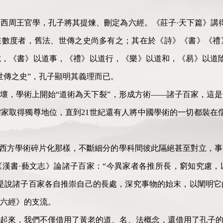
西周王官學，孔子將其提煉、刪定為六經。《莊子·天下篇》講
在數度者，舊法、世傳之史尚多有之；其在於《詩》《書》《禮
，《書》以道事，《禮》以道行，《樂》以道和，《易》以道陰
世傳之史”，孔子顯明其義理而已。
壞，學術上開始“道術為天下裂”，形成方術——諸子百家，這
家取得獨尊地位，直到21世紀還有人將中國學術的一切都裝在
像西方學術碎片化那樣，不斷細分的學科間彼此隔絕甚至對立，
漢書·藝文志》論諸子百家：“今異家者各推所長，窮知究慮，
是說諸子百家各自推崇自己的長處，深究事物的始末，以闡明它
六經》的支流。
起來，我們不僅借用了黃老的道、名、法概念，還借用了孔子的