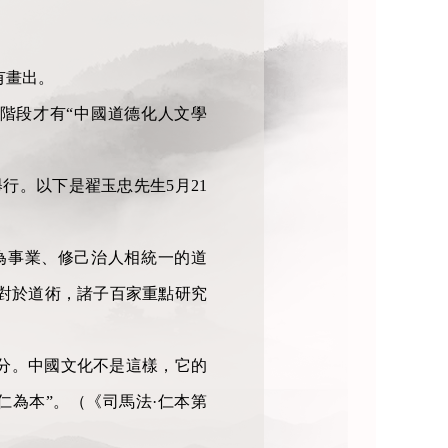
有畫出。
”階段才有“中國道德化人文學
舉行。以下是翟玉忠先生5月21
為事業、修己治人相統一的道
相對於道術，諸子百家重點研究
分。中國文化不是這樣，它的
為本”。（《司馬法·仁本第