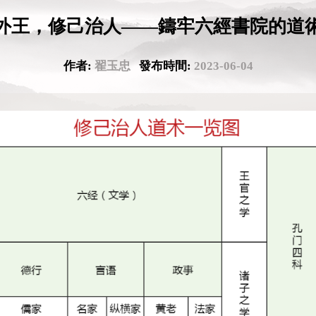
外王，修己治人——鑄牢六經書院的道
作者:
翟玉忠
發布時間:
2023-06-04