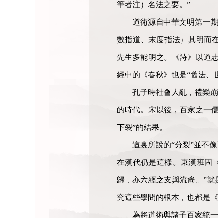
筆者注）名法之要。”
道術源自中華文明第一期
數指道、末度指法）其明而
先生多能明之。《詩》以道志
經中的《春秋》也是“舊法、
孔子時社會大亂，禮樂崩
的時代。宋以後，百家之一儒
下裂”的結果。
這裏所說的“分裂”並不
在漢代仍是這樣。東漢班固《
歸，亦六經之支與流裔。”就
究這些學問的根本，也都是《
為將道術與諸子百家統一