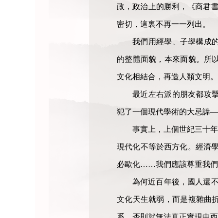
政，政治上的勝利，《商君書
密切，這裏不再一一列出。
我們用經學、子學構成
的整體面貌，本來面貌。所
文化相結合，再造人類文明。
最近左右派的朋友都攻
犯了一個現代學術的大忌諱
事實上，上個世紀三十年
現代化不等於西方化。經濟學
必歐化……我們應該尊重我們
為何近百年後，國人還不
文化天生就弱，而是複雜曲
系，否則就無法真正實現中西