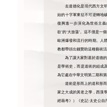
去道德化是現代西方文
始的十字軍東征不可逆轉地
復興進一步演化為世俗主義
欲’的‘大放蕩’。這不僅是
歐洲爆發和流行的時期。人
教都帶頭出錢贊助這種藝術活
為了讓大家對基於道德的
是學術史，而是道術的組成
為它處在中華文明第二期和第
道術是形而上的道和形而
家之大成的黃老之學，西漢學
經藉考》）《史記·太史公自