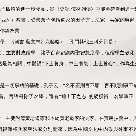
子四科的進一步發展，從《史記·儒林列傳》中能明確看到這一
（西河）教書，受業弟子包括道家的田子方，法家、兵家的吳起
傳經為業。
學、《漢書·藝文志》六藝略），孔門其他三科分別是：
道，主要對應儒學。諸子百家都講內聖智慧之學，但儒學主教化
略最為相關，中醫講“下士養身，中士養氣，上士養心”，作為
是一切事功的基礎，孔子云：“名不正則言不順，言不順則事不
關。言語科除了名學，還有“通上下之志”的縱橫術，名學重正
，主要對應黃老道家和本於黃老道家的法家。在實用技藝中，與
們很難將兵家與法家分別開來，因為中國文化中內政與外事不